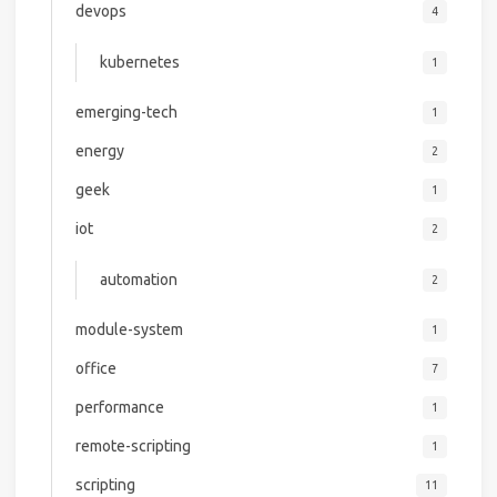
devops
4
kubernetes
1
emerging-tech
1
energy
2
geek
1
iot
2
automation
2
module-system
1
office
7
performance
1
remote-scripting
1
scripting
11