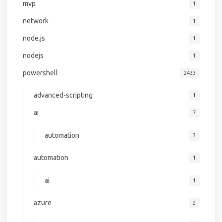
mvp
1
network
1
node.js
1
nodejs
1
powershell
2433
advanced-scripting
1
ai
7
automation
3
automation
1
ai
1
azure
2