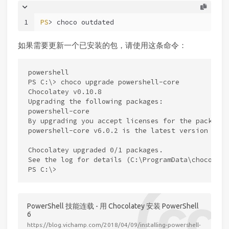
1
PS
> choco outdated
如果需要更新一个已安装的包，请使用这条命令：
powershell

PS C:\> choco upgrade powershell-core

Chocolatey v0.10.8

Upgrading the following packages:

powershell-core

By upgrading you accept licenses for the packages.
powershell-core v6.0.2 is the latest version avai
Chocolatey upgraded 0/1 packages.

See the log for details (C:\ProgramData\chocoport
PowerShell 技能连载 - 用 Chocolatey 安装 PowerShell
6
https://blog.vichamp.com/2018/04/09/installing-powershell-