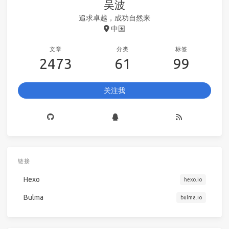
吴波
追求卓越，成功自然来
中国
文章
分类
标签
2473
61
99
关注我
链接
Hexo
hexo.io
Bulma
bulma.io