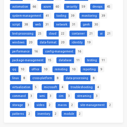
automation
66
azure
60
security
59
devops
45
system-management
41
tooling
39
monitoring
39
script
38
web
31
network
31
geek
30
text-processing
25
cloud
22
container
21
ai
21
windows
20
data-format
20
identity
19
performance
16
config-management
16
package-management
15
database
11
testing
11
qq
10
office
10
remoting
10
reporting
9
linux
8
cross-platform
8
data-processing
8
virtualization
5
microsoft
4
troubleshooting
4
command
3
wmi
3
cim
3
streaming
3
storage
3
video
2
macos
2
site-management
2
patterns
2
inventory
2
module
2