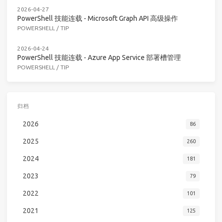
2026-04-27
PowerShell 技能连载 - Microsoft Graph API 高级操作
POWERSHELL
/
TIP
2026-04-24
PowerShell 技能连载 - Azure App Service 部署槽管理
POWERSHELL
/
TIP
归档
2026
86
2025
260
2024
181
2023
79
2022
101
2021
125