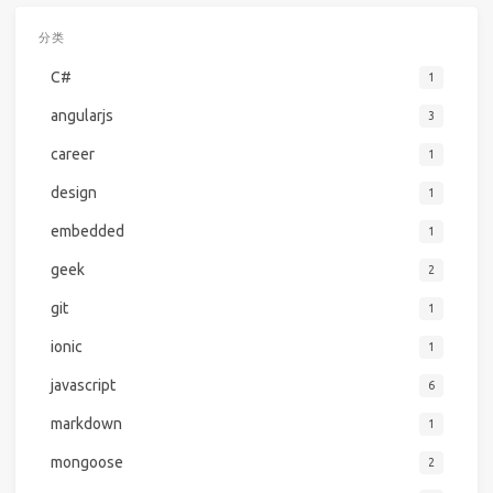
分类
C#
1
angularjs
3
career
1
design
1
embedded
1
geek
2
git
1
ionic
1
javascript
6
markdown
1
mongoose
2