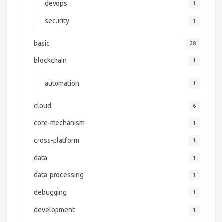
devops
1
security
1
basic
28
blockchain
1
automation
1
cloud
6
core-mechanism
1
cross-platform
1
data
1
data-processing
1
debugging
1
development
1