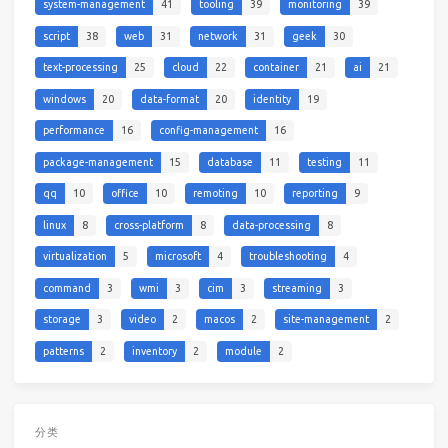
system-management
41
tooling
39
monitoring
39
script
38
web
31
network
31
geek
30
text-processing
25
cloud
22
container
21
ai
21
windows
20
data-format
20
identity
19
performance
16
config-management
16
package-management
15
database
11
testing
11
qq
10
office
10
remoting
10
reporting
9
linux
8
cross-platform
8
data-processing
8
virtualization
5
microsoft
4
troubleshooting
4
command
3
wmi
3
cim
3
streaming
3
storage
3
video
2
macos
2
site-management
2
patterns
2
inventory
2
module
2
分类