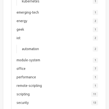
kubernetes
1
emerging-tech
1
energy
2
geek
1
iot
2
automation
2
module-system
1
office
7
performance
1
remote-scripting
1
scripting
11
security
13