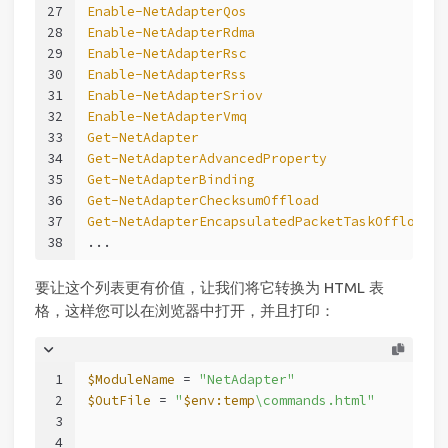
27
Enable-NetAdapterQos
                         
28
Enable-NetAdapterRdma
                        
29
Enable-NetAdapterRsc
                         
30
Enable-NetAdapterRss
                         
31
Enable-NetAdapterSriov
                       
32
Enable-NetAdapterVmq
                         
33
Get-NetAdapter
                               
34
Get-NetAdapterAdvancedProperty
               
35
Get-NetAdapterBinding
                        
36
Get-NetAdapterChecksumOffload
                
37
Get-NetAdapterEncapsulatedPacketTaskOffload
  
38
...
要让这个列表更有价值，让我们将它转换为 HTML 表
格，这样您可以在浏览器中打开，并且打印：
1
$ModuleName
 = 
"NetAdapter"
2
$OutFile
 = 
"
$env:temp
\commands.html"
3
4