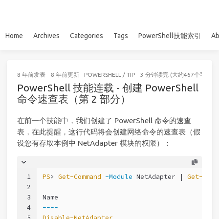
Home
Archives
Categories
Tags
PowerShell技能索引
Ab
8 年前
发表
8 年前
更新
POWERSHELL
/
TIP
3 分钟读完 (大约467个字)
PowerShell 技能连载 - 创建 PowerShell
命令速查表（第 2 部分）
在前一个技能中，我们创建了 PowerShell 命令的速查
表，在此提醒，这行代码将会创建网络命令的速查表（假
设您有存取本例中 NetAdapter 模块的权限）：
1
PS
> 
Get-Command
-Module
 NetAdapter | 
Get-Help
2
3
Name                                         
4
----
5
Disable-NetAdapter
                           