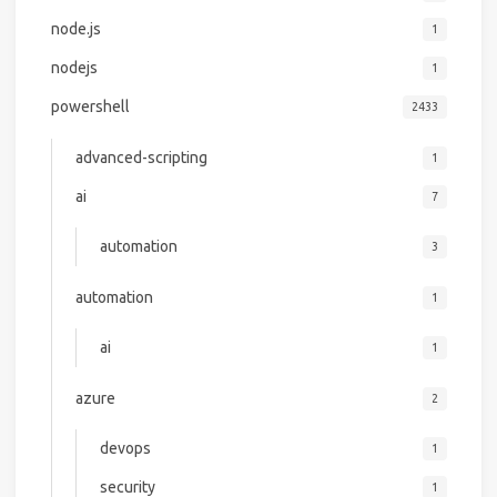
node.js
1
nodejs
1
powershell
2433
advanced-scripting
1
ai
7
automation
3
automation
1
ai
1
azure
2
devops
1
security
1