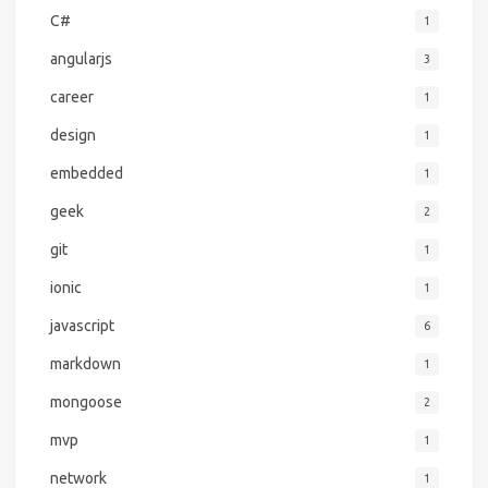
C#
1
angularjs
3
career
1
design
1
embedded
1
geek
2
git
1
ionic
1
javascript
6
markdown
1
mongoose
2
mvp
1
network
1