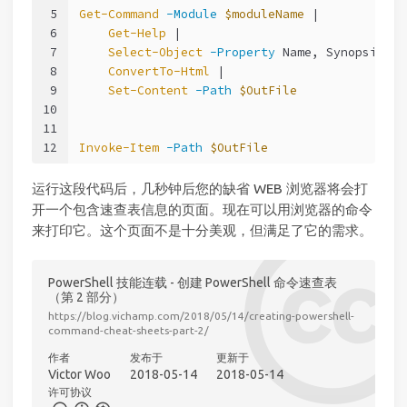
5
Get-Command
-Module
$moduleName
 |
6
Get-Help
 |
7
Select-Object
-Property
 Name, Synopsis |
8
ConvertTo-Html
 |
9
Set-Content
-Path
$OutFile
10
11
12
Invoke-Item
-Path
$OutFile
运行这段代码后，几秒钟后您的缺省 WEB 浏览器将会打
开一个包含速查表信息的页面。现在可以用浏览器的命令
来打印它。这个页面不是十分美观，但满足了它的需求。
PowerShell 技能连载 - 创建 PowerShell 命令速查表
（第 2 部分）
https://blog.vichamp.com/2018/05/14/creating-powershell-
command-cheat-sheets-part-2/
作者
发布于
更新于
Victor Woo
2018-05-14
2018-05-14
许可协议