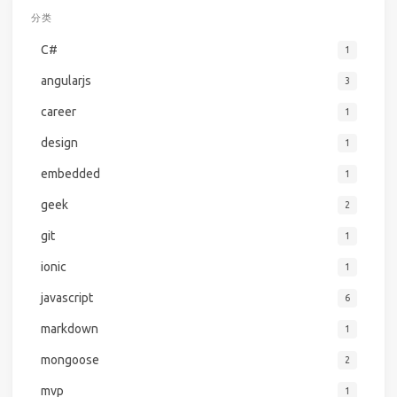
分类
C#
1
angularjs
3
career
1
design
1
embedded
1
geek
2
git
1
ionic
1
javascript
6
markdown
1
mongoose
2
mvp
1