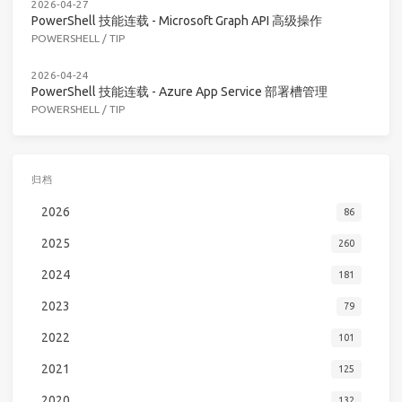
2026-04-27
PowerShell 技能连载 - Microsoft Graph API 高级操作
POWERSHELL
/
TIP
2026-04-24
PowerShell 技能连载 - Azure App Service 部署槽管理
POWERSHELL
/
TIP
归档
2026
86
2025
260
2024
181
2023
79
2022
101
2021
125
2020
132