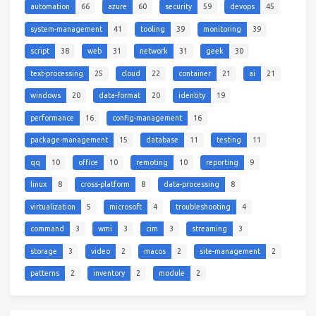
automation
66
azure
60
security
59
devops
45
system-management
41
tooling
39
monitoring
39
script
38
web
31
network
31
geek
30
text-processing
25
cloud
22
container
21
ai
21
windows
20
data-format
20
identity
19
performance
16
config-management
16
package-management
15
database
11
testing
11
qq
10
office
10
remoting
10
reporting
9
linux
8
cross-platform
8
data-processing
8
virtualization
5
microsoft
4
troubleshooting
4
command
3
wmi
3
cim
3
streaming
3
storage
3
video
2
macos
2
site-management
2
patterns
2
inventory
2
module
2