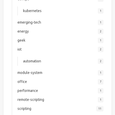
kubernetes
1
emerging-tech
1
energy
2
geek
1
iot
2
automation
2
module-system
1
office
7
performance
1
remote-scripting
1
scripting
11