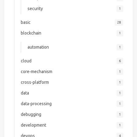
security
1
basic
28
blockchain
1
automation
1
cloud
6
core-mechanism
1
cross-platform
1
data
1
data-processing
1
debugging
1
development
1
devops
4