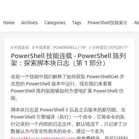
Home
Archives
Categories
Tags
PowerShell技能索引
Ab
8 年前
发表
8 年前
更新
POWERSHELL
/
TIP
2 分钟读完 (大约281个字)
PowerShell 技能连载 - PowerShell 陈列
架：探索脚本块日志（第 1 部分）
在前一个技能中我们解释了如何获取 PowerShellGet 并
在您的 PowerShell 版本中运行。现在我们来看看
PowerShell 陈列架能够如何方便地扩展 PowerShell 功
能。
脚本块日志是 PowerShell 5 以及之后版本的新功能。当
PowerShell 引擎编译（执行）一个命令，它将命令的执
行记录到一个内部的日志文件。默认情况下，只记录了少
数被认为与安全性相关的命令。通过一个名为
的免费模块，您可以找到
ScriptBlockLoggingAnalyzer