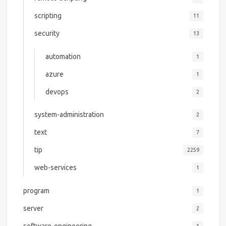
scripting
11
security
13
automation
1
azure
1
devops
2
system-administration
2
text
7
tip
2259
web-services
1
program
1
server
2
software-engineering
1