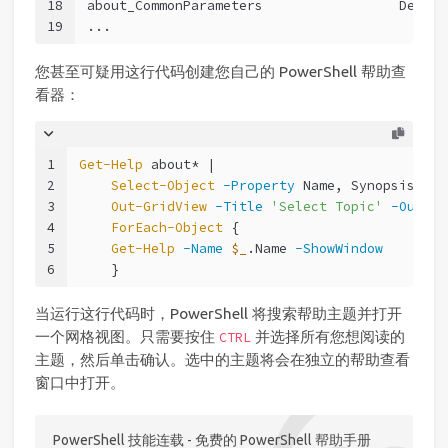
18
about_CommonParameters                 Descri
19
...
您甚至可疑用这行代码创建您自己的 PowerShell 帮助查
看器：
1
Get-Help
 about* |
2
Select-Object
-Property
 Name, Synopsis |
3
Out-GridView
-Title
'Select Topic'
-Output
4
ForEach-Object
 {
5
Get-Help
-Name
$_
.Name 
-ShowWindow
6
    }
当运行这行代码时，PowerShell 将搜索帮助主题并打开
一个网格视图。只需要按住
并选择所有您想阅读的
CTRL
主题，然后单击确认。选中的主题将会在独立的帮助查看
窗口中打开。
PowerShell 技能连载 - 免费的 PowerShell 帮助手册