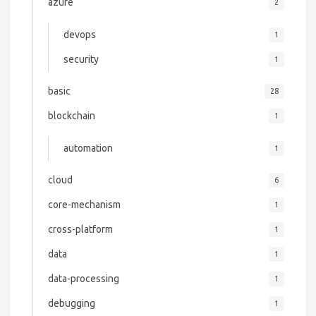
azure
2
devops
1
security
1
basic
28
blockchain
1
automation
1
cloud
6
core-mechanism
1
cross-platform
1
data
1
data-processing
1
debugging
1