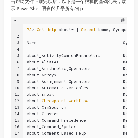
当帮助文件下载完以后，以下是一个很棒的基础列表，展
示 PowerShell 语言的几乎所有细节：
1
PS
> 
Get-Help
 about* | 
Select
 Name, Synopsis
2
3
Name                                   Synops
4
----
------
5
about_ActivityCommonParameters         Descri
6
about_Aliases                          Descri
7
about_Arithmetic_Operators             Descri
8
about_Arrays                           Descri
9
about_Assignment_Operators             Descri
10
about_Automatic_Variables              Descri
11
about_Break                            Descri
12
about_
Checkpoint-Workflow
              Descri
13
about_CimSession                       Descri
14
about_Classes                          Descri
15
about_Command_Precedence               Descri
16
about_Command_Syntax                   Descri
17
about_Comment_Based_Help               Descri