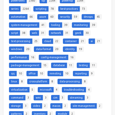
powershell
2360
tip
2264
powertip
2264
series
2264
scripting
78
best-practices
73
automation
66
azure
60
security
59
devops
45
system-management
41
tooling
39
monitoring
39
script
38
web
31
network
31
geek
30
text-processing
25
cloud
22
container
21
ai
21
windows
20
data-format
20
identity
19
performance
16
config-management
16
package-management
15
database
11
testing
11
qq
10
office
10
remoting
10
reporting
9
linux
8
cross-platform
8
data-processing
8
virtualization
5
microsoft
4
troubleshooting
4
command
3
wmi
3
cim
3
streaming
3
storage
3
video
2
macos
2
site-management
2
patterns
2
inventory
2
module
2