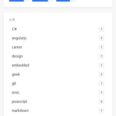
分类
C#
1
angularjs
3
career
1
design
1
embedded
1
geek
2
git
1
ionic
1
javascript
6
markdown
1