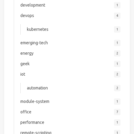
development
1
devops
4
kubernetes
1
emerging-tech
1
energy
2
geek
1
iot
2
automation
2
module-system
1
office
7
performance
1
remote-scripting
1