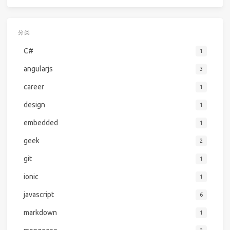
分类
C#
1
angularjs
3
career
1
design
1
embedded
1
geek
2
git
1
ionic
1
javascript
6
markdown
1