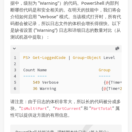
据中，级别为 “Warning”）的代码。PowerShell 内部判
断哪些代码是和安全相关的。在明天的技能中，我们将会
介绍如何启用 “Verbose” 模式。当该模式打开时，所有代
码都会被记录，所以日志文件的体积会增长得很快。以下
是缺省设置 (“Warning”) 日志和详细日志的数量对比（从
测试机器中提取）：
1
PS
> 
Get-LoggedCode
 | 
Group-Object
 Level
2
3
Count Name                      
Group
4
-----
----
-----
5
549
 Verbose                   {
@
{Time=
25.0
6
36
 Warning                   {
@
{Time=
25.05
请注意：由于日志的体积非常大，所以长的代码被分成多
块。”
“、”
“ 和 “
“ 属
IsMultiPart
PartCurrent
PartTotal
性可以提供这方面的有用信息。