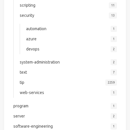
scripting
11
security
13
automation
1
azure
1
devops
2
system-administration
2
text
7
tip
2259
web-services
1
program
1
server
2
software-engineering
1