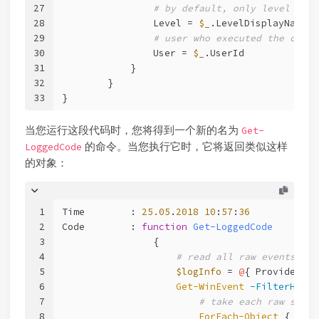
27
# by default, only level "War
28
                Level = 
$_
.LevelDisplayName
29
# user who executed the code 
30
                User = 
$_
.UserId
31
            }
32
        }
33
}
当您运行这段代码时，您将得到一个新的名为
Get-
的命令。当您执行它时，它将返回类似这样
LoggedCode
的对象：
1
Time        : 
25.05
.
2018
10
:
57
:
36
2
Code        : 
function
Get-LoggedCode
3
                {
4
# read all raw events
5
$logInfo
 = 
@
{ ProviderNam
6
Get-WinEvent
-FilterHasht
7
# take each raw set o
8
ForEach-Object
 {