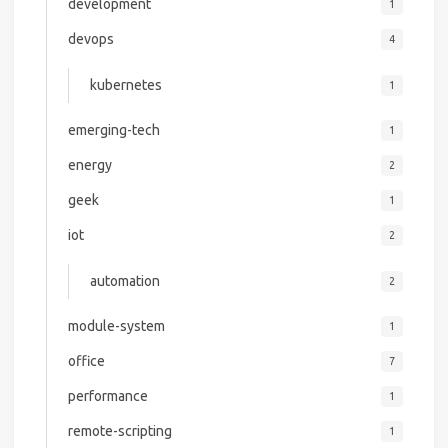
development
1
devops
4
kubernetes
1
emerging-tech
1
energy
2
geek
1
iot
2
automation
2
module-system
1
office
7
performance
1
remote-scripting
1