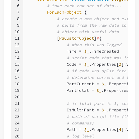
6
# take each raw set of data...
7
ForEach-Object
 {
8
# create a new object and extract
9
# parts from the raw data to comp
10
# object with useful data
11
            [
PSCustomObject
]
@
{
12
# when this was logged
13
                Time = 
$_
.TimeCreated
14
# script code that was logged
15
                Code = 
$_
.Properties[
2
].Value
16
# if code was split into mult
17
# determine current and total
18
                PartCurrent = 
$_
.Properties[
0
19
                PartTotal = 
$_
.Properties[
1
].
20
21
# if total part is 1, code is
22
                IsMultiPart = 
$_
.Properties[
1
23
# path of script file (this i
24
# commands)
25
                Path = 
$_
.Properties[
4
].Value
26
# log level