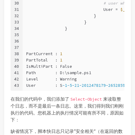
30
# user who ex
31
                                User = 
$_
.Use
32
                            }
33
                        }
34
                }
35
36
37
38
PartCurrent : 
1
39
PartTotal   : 
1
40
IsMultiPart : False
41
Path        : D:\sample.ps1
42
Level       : Warning
43
User        : S
-1-5-21-2012478179-265285931-6
在我们的代码中，我们添加了
来读取整
Select-Object
个日志，而不是最后一条日志。这里，我们得到我们刚刚
执行的代码。您机器上的执行情况可能有所不同，原因如
下：
缺省情况下，脚本快日志只记录“安全相关”（在返回的数