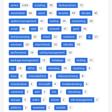
series
2264
scripting
78
best-practices
73
automation
66
azure
60
security
59
devops
45
system-management
41
tooling
39
monitoring
39
script
38
web
31
network
31
geek
30
text-processing
25
cloud
22
container
21
ai
21
windows
20
data-format
20
identity
19
performance
16
config-management
16
package-management
15
database
11
testing
11
qq
10
office
10
remoting
10
reporting
9
linux
8
cross-platform
8
data-processing
8
virtualization
5
microsoft
4
troubleshooting
4
command
3
wmi
3
cim
3
streaming
3
storage
3
video
2
macos
2
site-management
2
patterns
2
inventory
2
module
2