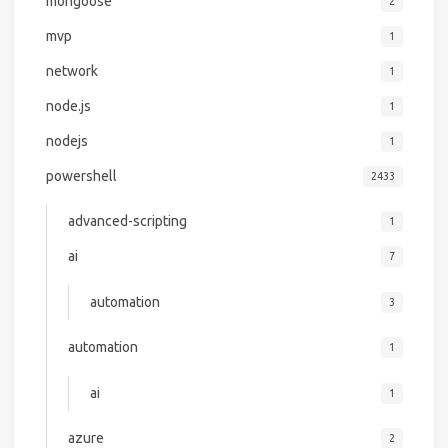
mongoose
2
mvp
1
network
1
node.js
1
nodejs
1
powershell
2433
advanced-scripting
1
ai
7
automation
3
automation
1
ai
1
azure
2