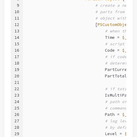
9
# create a new ob
10
# parts from the 
11
# object with use
12
                            [
PSCustomObject
]
@
13
# when this w
14
                                Time = 
$_
.Tim
15
# script code
16
                                Code = 
$_
.Pro
17
# if code was
18
# determine c
19
                                PartCurrent =
20
                                PartTotal = 
$
21
22
# if total pa
23
                                IsMultiPart =
24
# path of scr
25
# commands)
26
                                Path = 
$_
.Pro
27
# log level
28
# by default,
29
                                Level = 
$_
.Le