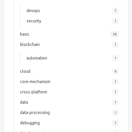
devops
1
security
1
basic
28
blockchain
1
automation
1
cloud
6
core-mechanism
1
cross-platform
1
data
1
data-processing
1
debugging
1