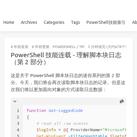
Home
Archives
Categories
Tags
PowerShell技能索引
Ab
8 年前
发表
8 年前
更新
POWERSHELL
/
TIP
5 分钟读完 (大约678个字)
PowerShell 技能连载 - 理解脚本块日志
（第 2 部分）
这是关于 PowerShell 脚本块日志的迷你系列的第 2 部
分。今天，我们将会再次读取脚本块日志的记录。但是这
次我们将以更加面向对象的方式读取日志数据：
1
function
Get-LoggedCode
2
{
3
# read all raw events
4
$logInfo
 = 
@
{ ProviderName=
"Microsoft-Win
5
Get-WinEvent
-FilterHashtable
$logInfo
 |