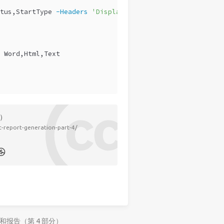
tus,StartType 
-Headers
'Display Name'
,
'Status'
,
'Startup 
 Word,Html,Text
分）
-report-generation-part-4/
文档和报告（第 4 部分）