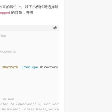
独立的属性上。以下示例代码选择所
的对象，并将
opped
ibo
ocuments
$OutPath
-ItemType
 Directory 
-Force
 }
 to use
rior to PowerShell 5, Get-Service does not supply
-WmiObject -Class Win32_Service, and adjust