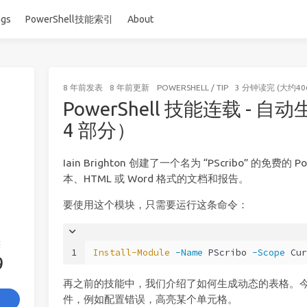
ags
PowerShell技能索引
About
8 年前
发表
8 年前
更新
POWERSHELL
/
TIP
3 分钟读完 (大约40
PowerShell 技能连载 -
4 部分）
Iain Brighton 创建了一个名为 “PScribo” 的免费
本、HTML 或 Word 格式的文档和报告。
要使用这个模块，只需要运行这条命令：
签
1
Install-Module
-Name
 PScribo 
-Scope
 Cur
9
再之前的技能中，我们介绍了如何生成动态的表格。
件，例如配置错误，高亮某个单元格。