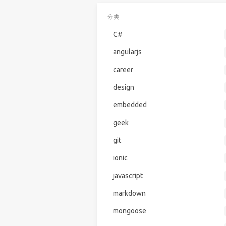
分类
C#
angularjs
career
design
embedded
geek
git
ionic
javascript
markdown
mongoose