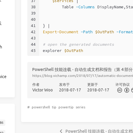
37
$services
 |
38
        Table 
-Columns
 DisplayName,Sta
39
40
践
41
} |
42
Export-Document
-Path
$OutPath
-Format
43
44
# open the generated documents
h
45
explorer 
$OutPath
PowerShell 技能连载 - 自动生成文档和报告（第 4 部
https://blog.vichamp.com/2018/07/17/automatic-document
ice
作者
发布于
更新于
许可协议
Victor Woo
2018-07-17
2018-07-17
#
powershell
tip
powertip
series
86
PowerShell 技能连载 - 自动生成
60