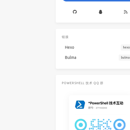
链接
Hexo
hexo
Bulma
bulma
POWERSHELL 技术 QQ 群