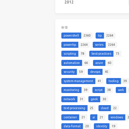
2012
标签
powershell
2360
tip
2264
powertip
2264
series
2264
scripting
78
best-practices
73
automation
66
azure
60
security
59
devops
45
system-management
41
tooling
39
monitoring
39
script
38
web
network
31
geek
30
text-processing
25
cloud
22
container
21
ai
21
windows
data-format
20
identity
19