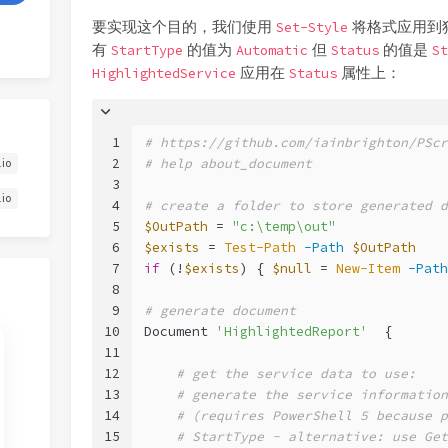
要实现这个目的，我们使用
将格式应用到
Set-Style
有
的值为
但
的值是
StartType
Automatic
Status
St
应用在
属性上：
HighlightedService
Status
1
# https://github.com/iainbrighton/PScr
2
# help about_document
.io
3
.io
4
# create a folder to store generated d
5
$OutPath
 = 
"c:\temp\out"
6
$exists
 = 
Test-Path
-Path
$OutPath
7
if
 (!
$exists
) { 
$null
 = 
New-Item
-Path
8
9
# generate document
10
Document 
'HighlightedReport'
  {
11
12
# get the service data to use:
13
# generate the service information
14
# (requires PowerShell 5 because p
15
# StartType - alternative: use Get