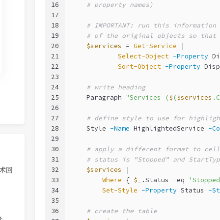
16
# property names)
17
18
# IMPORTANT: run this information 
19
# of the original objects so that 
20
$services
 = 
Get-Service
 |
21
Select-Object
-Property
 Di
22
Sort-Object
-Property
 Disp
23
24
# write heading
25
    Paragraph 
"Services (
$
(
$services
.C
26
27
# define style to use for highligh
28
    Style 
-Name
 HighlightedService 
-Co
29
30
# apply a different format to cell
31
# status is "Stopped" and StartTyp
32
$services
 |
技术回
33
Where
 { 
$_
.Status 
-eq
'Stopped
34
Set-Style
-Property
 Status 
-St
35
36
# create the table
发