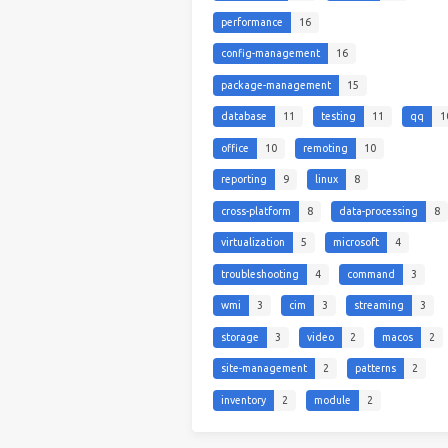
performance
16
config-management
16
package-management
15
database
11
testing
11
qq
1
office
10
remoting
10
reporting
9
linux
8
cross-platform
8
data-processing
8
virtualization
5
microsoft
4
troubleshooting
4
command
3
wmi
3
cim
3
streaming
3
storage
3
video
2
macos
2
site-management
2
patterns
2
inventory
2
module
2