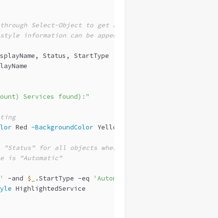
through Select-Object to get a cloned copy
style information can be appended
splayName, Status, StartType |
layName
ount) Services found):"
ting
lor
 Red 
-BackgroundColor
 Yellow 
-Bold
 "Status" for all objects where
e is "Automatic"
'
-and
$_
.StartType 
-eq
'Automatic'
} |
yle
 HighlightedService