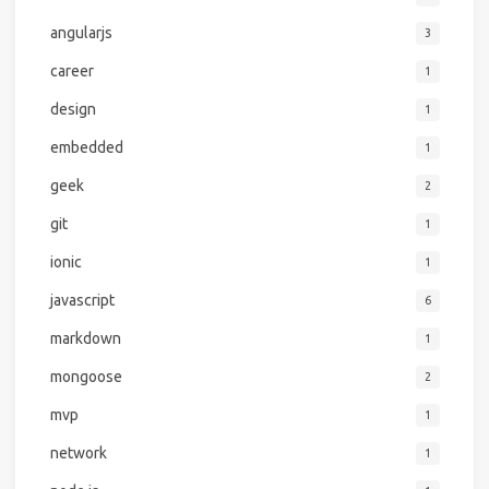
angularjs
3
career
1
design
1
embedded
1
geek
2
git
1
ionic
1
javascript
6
markdown
1
mongoose
2
mvp
1
network
1