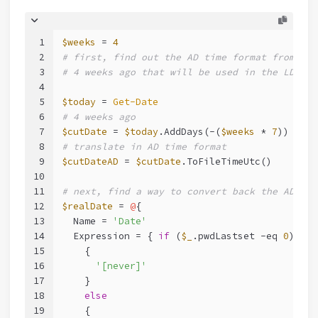
1
$weeks
 = 
4
2
# first, find out the AD time format from
3
# 4 weeks ago that will be used in the LDAPFi
4
5
$today
 = 
Get-Date
6
# 4 weeks ago
7
$cutDate
 = 
$today
.AddDays(-(
$weeks
 * 
7
))
8
# translate in AD time format
9
$cutDateAD
 = 
$cutDate
.ToFileTimeUtc()
10
11
# next, find a way to convert back the AD fil
12
$realDate
 = 
@
{
13
  Name = 
'Date'
14
  Expression = { 
if
 (
$_
.pwdLastset 
-eq
0
)
15
    {
16
'[never]'
17
    }
18
else
19
    {