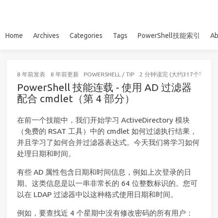
Home
Archives
Categories
Tags
PowerShell技能索引
Ab
8 年前
发表
8 年前
更新
POWERSHELL
/
TIP
2 分钟读完 (大约317个字)
PowerShell 技能连载 - 使用 AD 过滤器
配合 cmdlet（第 4 部分）
在前一个技能中，我们开始学习 ActiveDirectory 模块
（免费的 RSAT 工具）中的 cmdlet 如何过滤执行结果，
并且学习了如何合并过滤器表达式。今天我们将学习如何
处理日期和时间。
有些 AD 属性包含日期和时间信息，例如上次登录的日
期。这类信息是以一串非常长的 64 位整数标识的。您可
以在 LDAP 过滤器中以这种格式使用日期和时间。
例如，要查找近 4 个星期中没有修改密码的所有用户：