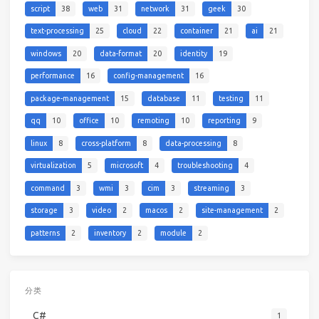
script
38
web
31
network
31
geek
30
text-processing
25
cloud
22
container
21
ai
21
windows
20
data-format
20
identity
19
performance
16
config-management
16
package-management
15
database
11
testing
11
qq
10
office
10
remoting
10
reporting
9
linux
8
cross-platform
8
data-processing
8
virtualization
5
microsoft
4
troubleshooting
4
command
3
wmi
3
cim
3
streaming
3
storage
3
video
2
macos
2
site-management
2
patterns
2
inventory
2
module
2
分类
C#
1