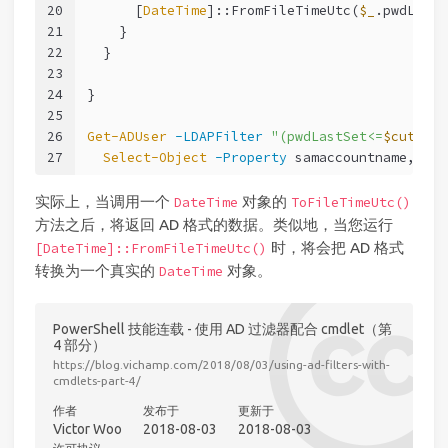
20
      [
DateTime
]::FromFileTimeUtc(
$_
.pwdLasts
21
    }
22
  }
23
24
}
25
26
Get-ADUser
-LDAPFilter
"(pwdLastSet<=
$cutDate
27
Select-Object
-Property
 samaccountname, 
$re
实际上，当调用一个
对象的
DateTime
ToFileTimeUtc()
方法之后，将返回 AD 格式的数据。类似地，当您运行
时，将会把 AD 格式
[DateTime]::FromFileTimeUtc()
转换为一个真实的
对象。
DateTime
PowerShell 技能连载 - 使用 AD 过滤器配合 cmdlet（第
4 部分）
https://blog.vichamp.com/2018/08/03/using-ad-filters-with-
cmdlets-part-4/
作者
发布于
更新于
Victor Woo
2018-08-03
2018-08-03