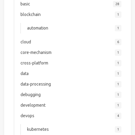
basic
28
blockchain
1
automation
1
cloud
6
core-mechanism
1
cross-platform
1
data
1
data-processing
1
debugging
1
development
1
devops
4
kubernetes
1