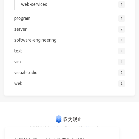
web-services
1
program
1
server
2
software-engineering
1
text
1
vim
1
visualstudio
2
web
2
© 2026 Victor Woo
Powered by
Hexo
&
Icarus