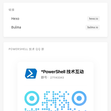
链接
Hexo
hexo.io
Bulma
bulma.io
POWERSHELL 技术 QQ 群