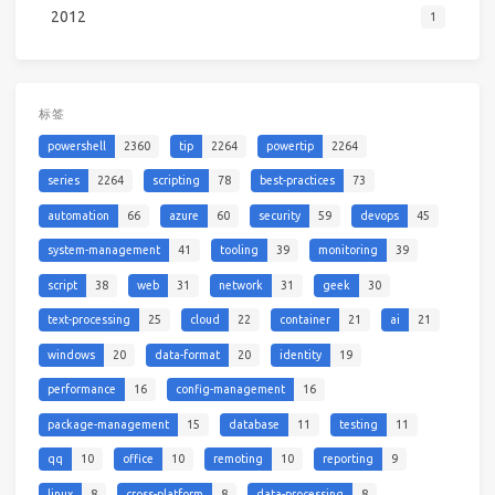
2012
1
标签
powershell
2360
tip
2264
powertip
2264
series
2264
scripting
78
best-practices
73
automation
66
azure
60
security
59
devops
45
system-management
41
tooling
39
monitoring
39
script
38
web
31
network
31
geek
30
text-processing
25
cloud
22
container
21
ai
21
windows
20
data-format
20
identity
19
performance
16
config-management
16
package-management
15
database
11
testing
11
qq
10
office
10
remoting
10
reporting
9
linux
8
cross-platform
8
data-processing
8