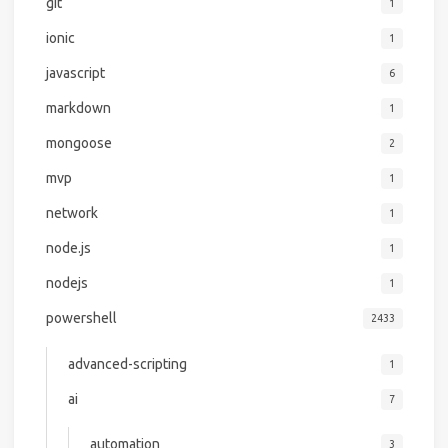
git
1
ionic
1
javascript
6
markdown
1
mongoose
2
mvp
1
network
1
node.js
1
nodejs
1
powershell
2433
advanced-scripting
1
ai
7
automation
3