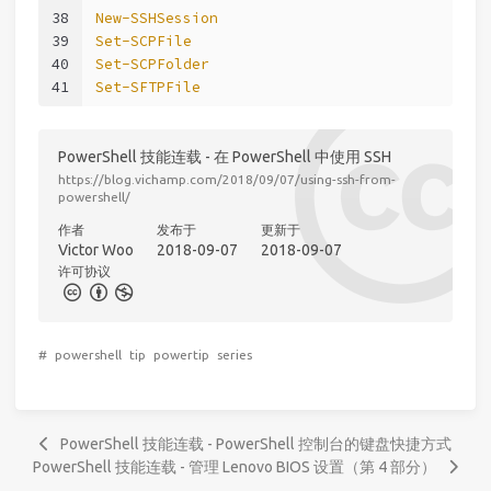
38
New-SSHSession
39
Set-SCPFile
40
Set-SCPFolder
41
Set-SFTPFile
PowerShell 技能连载 - 在 PowerShell 中使用 SSH
https://blog.vichamp.com/2018/09/07/using-ssh-from-
powershell/
作者
发布于
更新于
Victor Woo
2018-09-07
2018-09-07
许可协议
#
powershell
tip
powertip
series
PowerShell 技能连载 - PowerShell 控制台的键盘快捷方式
PowerShell 技能连载 - 管理 Lenovo BIOS 设置（第 4 部分）