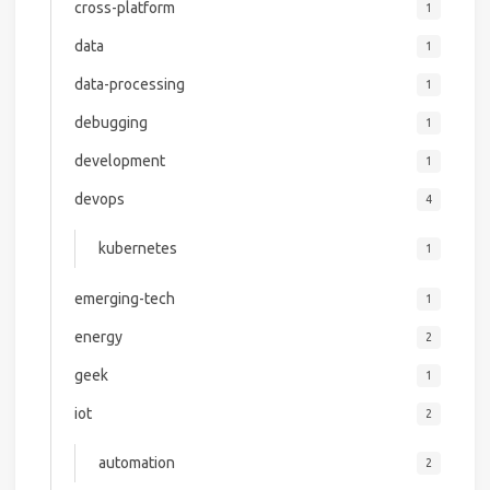
cross-platform
1
data
1
data-processing
1
debugging
1
development
1
devops
4
kubernetes
1
emerging-tech
1
energy
2
geek
1
iot
2
automation
2