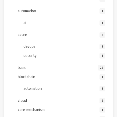
automation
1
ai
1
azure
2
devops
1
security
1
basic
28
blockchain
1
automation
1
cloud
6
core-mechanism
1