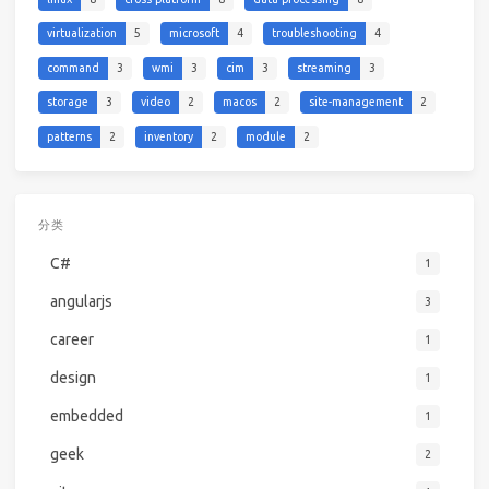
virtualization
5
microsoft
4
troubleshooting
4
command
3
wmi
3
cim
3
streaming
3
storage
3
video
2
macos
2
site-management
2
patterns
2
inventory
2
module
2
分类
C#
1
angularjs
3
career
1
design
1
embedded
1
geek
2