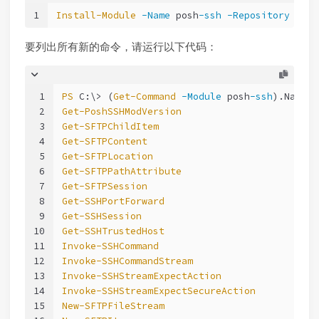
1
Install-Module
-Name
 posh
-ssh
-Repository
 PSGa
要列出所有新的命令，请运行以下代码：
1
PS
 C:\> (
Get-Command
-Module
 posh
-ssh
).Name
2
Get-PoshSSHModVersion
3
Get-SFTPChildItem
4
Get-SFTPContent
5
Get-SFTPLocation
6
Get-SFTPPathAttribute
7
Get-SFTPSession
8
Get-SSHPortForward
9
Get-SSHSession
10
Get-SSHTrustedHost
11
Invoke-SSHCommand
12
Invoke-SSHCommandStream
13
Invoke-SSHStreamExpectAction
14
Invoke-SSHStreamExpectSecureAction
15
New-SFTPFileStream