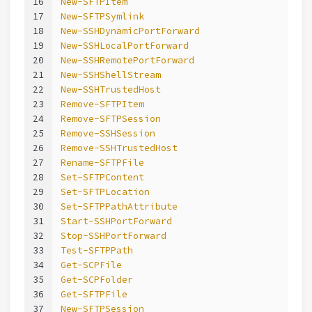
16
New-SFTPItem
17
New-SFTPSymlink
18
New-SSHDynamicPortForward
19
New-SSHLocalPortForward
20
New-SSHRemotePortForward
21
New-SSHShellStream
22
New-SSHTrustedHost
23
Remove-SFTPItem
24
Remove-SFTPSession
25
Remove-SSHSession
26
Remove-SSHTrustedHost
27
Rename-SFTPFile
28
Set-SFTPContent
29
Set-SFTPLocation
30
Set-SFTPPathAttribute
31
Start-SSHPortForward
32
Stop-SSHPortForward
33
Test-SFTPPath
34
Get-SCPFile
35
Get-SCPFolder
36
Get-SFTPFile
37
New-SFTPSession