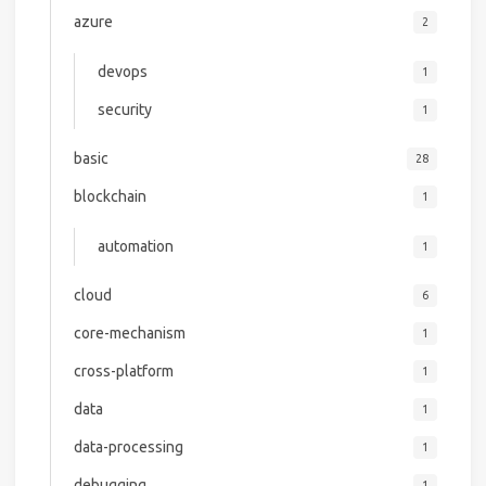
azure
2
devops
1
security
1
basic
28
blockchain
1
automation
1
cloud
6
core-mechanism
1
cross-platform
1
data
1
data-processing
1
debugging
1