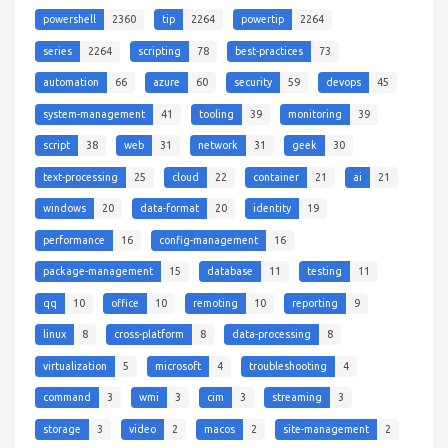
powershell
2360
tip
2264
powertip
2264
series
2264
scripting
78
best-practices
73
automation
66
azure
60
security
59
devops
45
system-management
41
tooling
39
monitoring
39
script
38
web
31
network
31
geek
30
text-processing
25
cloud
22
container
21
ai
21
windows
20
data-format
20
identity
19
performance
16
config-management
16
package-management
15
database
11
testing
11
qq
10
office
10
remoting
10
reporting
9
linux
8
cross-platform
8
data-processing
8
virtualization
5
microsoft
4
troubleshooting
4
command
3
wmi
3
cim
3
streaming
3
storage
3
video
2
macos
2
site-management
2