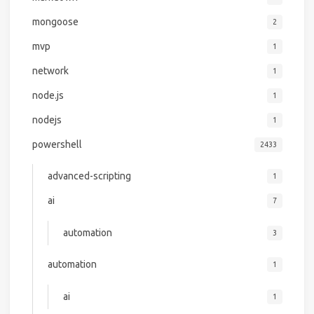
mongoose
2
mvp
1
network
1
node.js
1
nodejs
1
powershell
2433
advanced-scripting
1
ai
7
automation
3
automation
1
ai
1