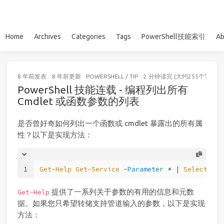
Home
Archives
Categories
Tags
PowerShell技能索引
Ab
8 年前
发表
8 年前
更新
POWERSHELL
/
TIP
2 分钟读完 (大约255个字)
PowerShell 技能连载 - 编程列出所有
Cmdlet 或函数参数的列表
是否曾好奇如何列出一个函数或 cmdlet 暴露出的所有属
性？以下是实现方法：
1
Get-Help
Get-Service
-Parameter
 * | 
Select-Obj
提供了一系列关于参数的有用的信息和元数
Get-Help
据。如果您只希望转储支持管道输入的参数，以下是实现
方法：