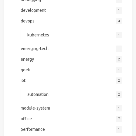
development
1
devops
4
kubernetes
1
emerging-tech
1
energy
2
geek
1
iot
2
automation
2
module-system
1
office
7
performance
1