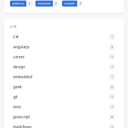
patterns
2
inventory
2
module
2
分类
C#
1
angularjs
3
career
1
design
1
embedded
1
geek
2
git
1
ionic
1
javascript
6
markdown
1