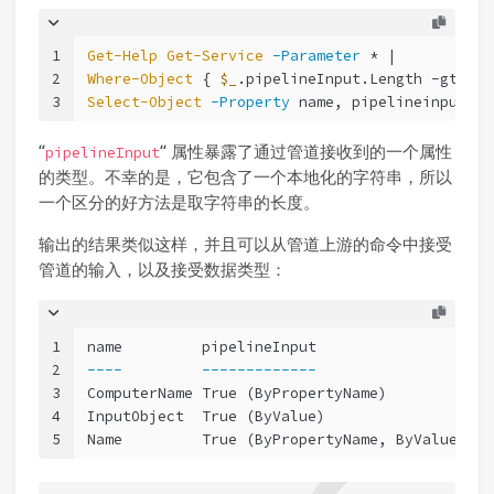
1
Get-Help
Get-Service
-Parameter
 * |
2
Where-Object
 { 
$_
.pipelineInput.Length 
-gt
10
 
3
Select-Object
-Property
 name, pipelineinput, p
“
“ 属性暴露了通过管道接收到的一个属性
pipelineInput
的类型。不幸的是，它包含了一个本地化的字符串，所以
一个区分的好方法是取字符串的长度。
输出的结果类似这样，并且可以从管道上游的命令中接受
管道的输入，以及接受数据类型：
1
name         pipelineInput                  pa
2
----
-------------
--
3
ComputerName True (ByPropertyName)          St
4
InputObject  True (ByValue)                 Se
5
Name         True (ByPropertyName, ByValue) St