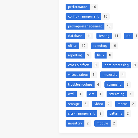
performance
16
config-management
16
package-management
15
database
11
testing
11
qq
1
office
10
remoting
10
reporting
9
linux
8
cross-platform
8
data-processing
8
virtualization
5
microsoft
4
troubleshooting
4
command
3
wmi
3
cim
3
streaming
3
storage
3
video
2
macos
2
site-management
2
patterns
2
inventory
2
module
2