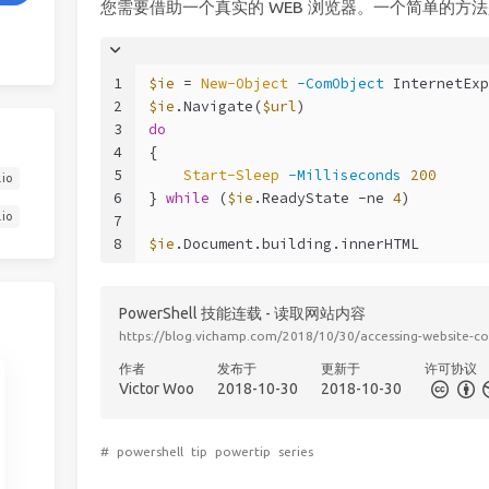
您需要借助一个真实的 WEB 浏览器。一个简单的方法是使用内置
1
$ie
 = 
New-Object
-ComObject
 InternetExp
2
$ie
.Navigate(
$url
)
3
do
4
{
5
Start-Sleep
-Milliseconds
200
.io
6
} 
while
 (
$ie
.ReadyState 
-ne
4
)
.io
7
8
$ie
.Document.building.innerHTML
PowerShell 技能连载 - 读取网站内容
https://blog.vichamp.com/2018/10/30/accessing-website-c
作者
发布于
更新于
许可协议
Victor Woo
2018-10-30
2018-10-30
#
powershell
tip
powertip
series