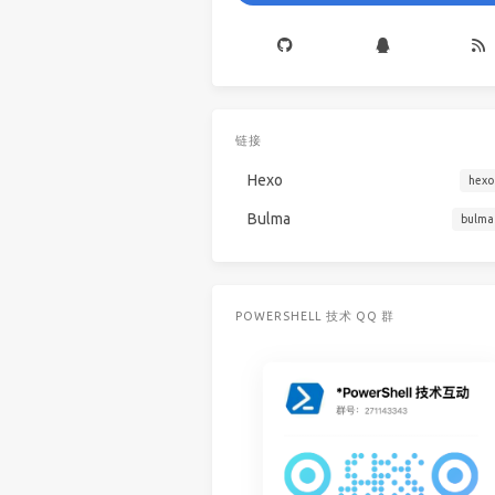
链接
Hexo
hexo
Bulma
bulma
POWERSHELL 技术 QQ 群