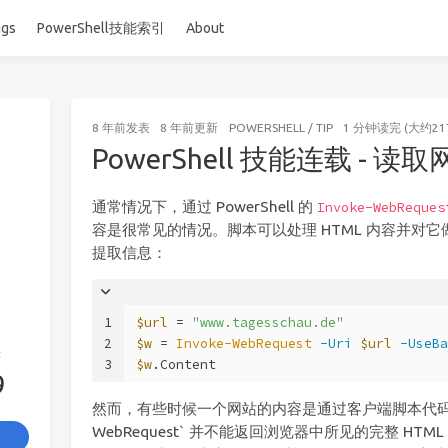
ags
PowerShell技能索引
About
8 年前
发表
8 年前
更新
POWERSHELL
/
TIP
1 分钟读完 (大约21
PowerShell 技能连载 - 读
通常情况下，通过 PowerShell 的
Invoke-WebReques
容是很常见的情况。脚本可以处理 HTML 内容并对
提取信息：
1
$url
 = 
"www.tagesschau.de"
2
$w
 = 
Invoke-WebRequest
-Uri
$url
-UseBa
签
3
$w
.Content
9
然而，有些时候一个网站的内容是通过客户端脚本代码动态
WebRequest` 并不能返回浏览器中所见的完整 HTM