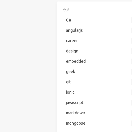
分类
C#
angularjs
career
design
embedded
geek
git
ionic
javascript
markdown
mongoose