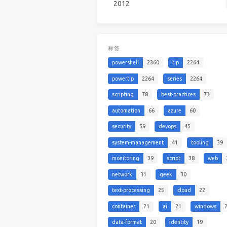
2012
标签
powershell
2360
tip
2264
powertip
2264
series
2264
scripting
78
best-practices
73
automation
66
azure
60
security
59
devops
45
system-management
41
tooling
39
monitoring
39
script
38
web
network
31
geek
30
text-processing
25
cloud
22
container
21
ai
21
windows
data-format
20
identity
19