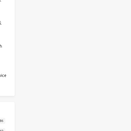
践
h
ice
86
60