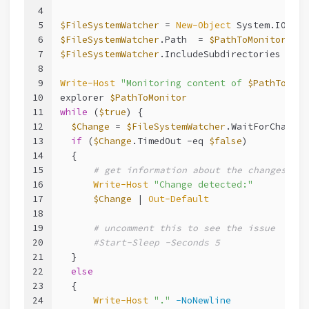
4
5
$FileSystemWatcher
 = 
New-Object
 System.IO.Fil
6
$FileSystemWatcher
.Path  = 
$PathToMonitor
7
$FileSystemWatcher
.IncludeSubdirectories = 
$t
8
9
Write-Host
"Monitoring content of 
$PathToMoni
10
explorer 
$PathToMonitor
11
while
 (
$true
) {
12
$Change
 = 
$FileSystemWatcher
.WaitForChanged
13
if
 (
$Change
.TimedOut 
-eq
$false
)
14
  {
15
# get information about the changes det
16
Write-Host
"Change detected:"
17
$Change
 | 
Out-Default
18
19
# uncomment this to see the issue
20
#Start-Sleep -Seconds 5
21
  }
22
else
23
  {
24
Write-Host
"."
-NoNewline