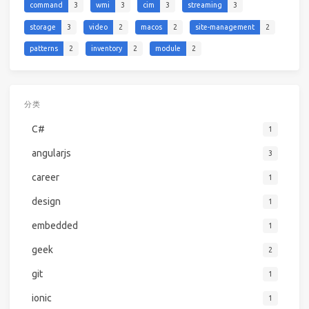
command
3
wmi
3
cim
3
streaming
3
storage
3
video
2
macos
2
site-management
2
patterns
2
inventory
2
module
2
分类
C#
1
angularjs
3
career
1
design
1
embedded
1
geek
2
git
1
ionic
1