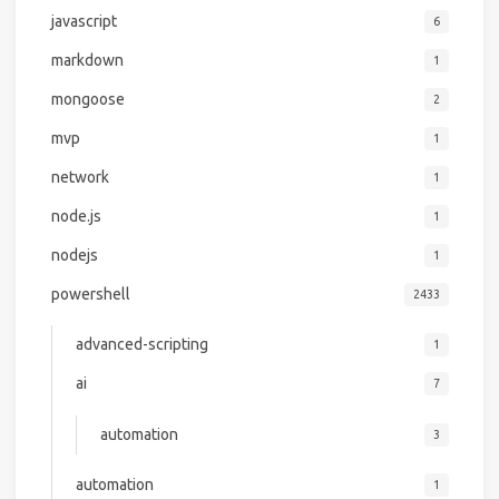
javascript
6
markdown
1
mongoose
2
mvp
1
network
1
node.js
1
nodejs
1
powershell
2433
advanced-scripting
1
ai
7
automation
3
automation
1