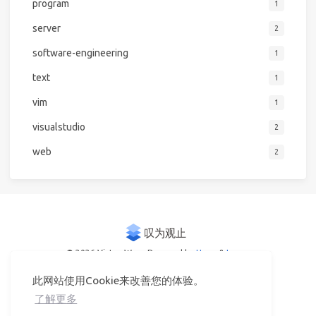
program
1
server
2
software-engineering
1
text
1
vim
1
visualstudio
2
web
2
© 2026 Victor Woo
Powered by
Hexo
&
Icarus
此网站使用Cookie来改善您的体验。
了解更多