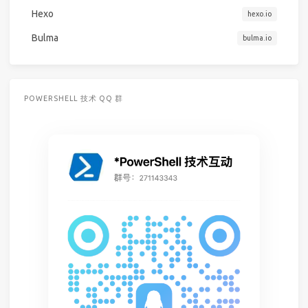
Hexo
hexo.io
Bulma
bulma.io
POWERSHELL 技术 QQ 群