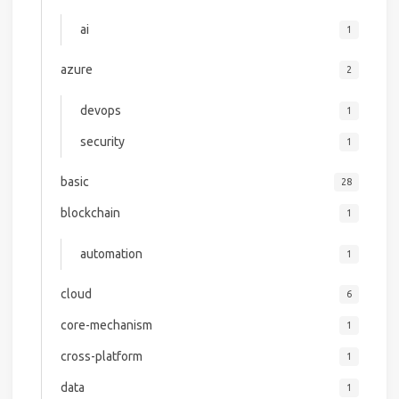
ai
1
azure
2
devops
1
security
1
basic
28
blockchain
1
automation
1
cloud
6
core-mechanism
1
cross-platform
1
data
1