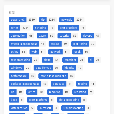
标签
powershell
2360
tip
2264
powertip
2264
series
2264
scripting
78
best-practices
73
automation
66
azure
60
security
59
devops
45
system-management
41
tooling
39
monitoring
39
script
38
web
31
network
31
geek
30
text-processing
25
cloud
22
container
21
ai
21
windows
20
data-format
20
identity
19
performance
16
config-management
16
package-management
15
database
11
testing
11
qq
10
office
10
remoting
10
reporting
9
linux
8
cross-platform
8
data-processing
8
virtualization
5
microsoft
4
troubleshooting
4