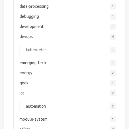
data-processing
1
debugging
1
development
1
devops
4
kubernetes
1
emerging-tech
1
energy
2
geek
1
iot
2
automation
2
module-system
1