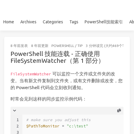
Home
Archives
Categories
Tags
PowerShell技能索引
Ab
8 年前
发表
8 年前
更新
POWERSHELL
/
TIP
3 分钟读完 (大约469个字)
PowerShell 技能连载 - 正确使用
FileSystemWatcher（第 1 部分）
可以监控一个文件或文件夹的改
FileSystemWatcher
变。当有新文件复制到文件夹，或有文件删除或改变，您
的 PowerShell 代码会立刻收到通知。
时常会见到这样的同步监控示例代码：
1
# make sure you adjust this
2
$PathToMonitor
 = 
"c:\test"
3