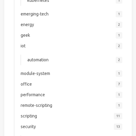
kubernetes
1
emerging-tech
1
energy
2
geek
1
iot
2
automation
2
module-system
1
office
7
performance
1
remote-scripting
1
scripting
11
security
13