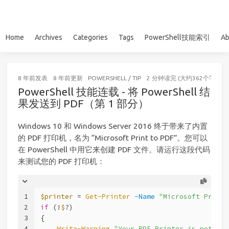
Home
Archives
Categories
Tags
PowerShell技能索引
Ab
8 年前
发表
8 年前
更新
POWERSHELL
/
TIP
2 分钟读完 (大约362个字)
PowerShell 技能连载 - 将 PowerShell 结
果发送到 PDF（第 1 部分）
Windows 10 和 Windows Server 2016 终于带来了内置
的 PDF 打印机，名为 “Microsoft Print to PDF”。您可以
在 PowerShell 中用它来创建 PDF 文件。请运行这段代码
来测试您的 PDF 打印机：
1
$printer
 = 
Get-Printer
-Name
"Microsoft Print 
2
if
 (!
$
?)
3
{
4
Write-Warning
"Your PDF Printer is not yet