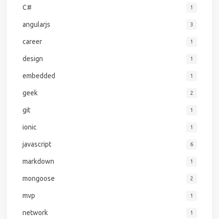
C#
1
angularjs
3
career
1
design
1
embedded
1
geek
2
git
1
ionic
1
javascript
6
markdown
1
mongoose
2
mvp
1
network
1