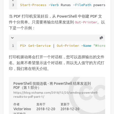
3
Start-Process
-Verb
 Runas 
-FilePath
 powershell
当 PDF 打印机安装好后，从 PowerShell 中创建 PDF 文
件十分简单。只需要将输出结果发送到
。以
Out-Printer
下是一个示例：
1
PS
> 
Get-Service
 | 
Out-Printer
-Name
"Microsoft
打印机驱动将会打开一个对话框，您可以选择输出的文件
名。如果不希望显示这个对话框，而以无人值守的方式打
印，我们将在明天介绍。
PowerShell 技能连载 - 将 PowerShell 结果发送到
PDF（第 1 部分）
https://blog.vichamp.com/2018/12/20/sending-powershell-
results-to-pdf-part-1/
作者
发布于
更新于
Victor Woo
2018-12-20
2018-12-20
许可协议