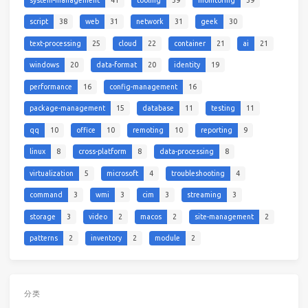
script
38
web
31
network
31
geek
30
text-processing
25
cloud
22
container
21
ai
21
windows
20
data-format
20
identity
19
performance
16
config-management
16
package-management
15
database
11
testing
11
qq
10
office
10
remoting
10
reporting
9
linux
8
cross-platform
8
data-processing
8
virtualization
5
microsoft
4
troubleshooting
4
command
3
wmi
3
cim
3
streaming
3
storage
3
video
2
macos
2
site-management
2
patterns
2
inventory
2
module
2
分类