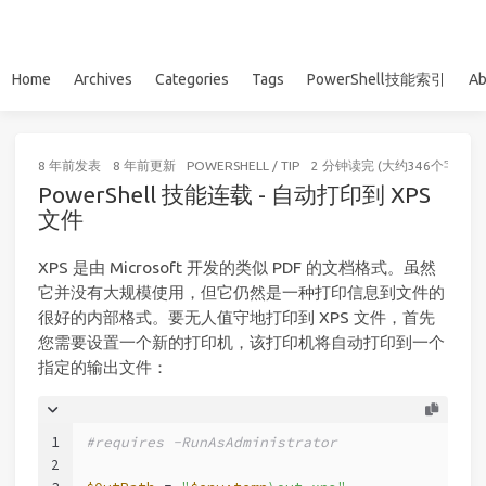
Home
Archives
Categories
Tags
PowerShell技能索引
Ab
8 年前
发表
8 年前
更新
POWERSHELL
/
TIP
2 分钟读完 (大约346个字)
PowerShell 技能连载 - 自动打印到 XPS
文件
XPS 是由 Microsoft 开发的类似 PDF 的文档格式。虽然
它并没有大规模使用，但它仍然是一种打印信息到文件的
很好的内部格式。要无人值守地打印到 XPS 文件，首先
您需要设置一个新的打印机，该打印机将自动打印到一个
指定的输出文件：
1
#requires -RunAsAdministrator
2