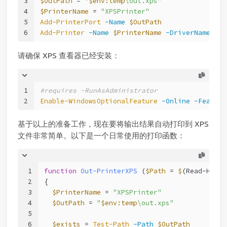
3
$OutPath
 = 
"
$env:temp
\out.xps"
4
$PrinterName
 = 
"XPSPrinter"
5
Add-PrinterPort
-Name
$OutPath
6
Add-Printer
-Name
$PrinterName
-DriverName
'Mi
请确保 XPS 查看器已经安装：
1
#requires -RunAsAdministrator
2
Enable-WindowsOptionalFeature
-Online
-Feature
基于以上的准备工作，现在要将输出结果自动打印到 XPS
文件非常简单。以下是一个日常使用的打印函数：
1
function
Out-PrinterXPS
(
$Path
 = 
$
(Read-Host 
2
{
3
$PrinterName
 = 
"XPSPrinter"
4
$OutPath
 = 
"
$env:temp
\out.xps"
5
6
$exists
 = 
Test-Path
-Path
$OutPath