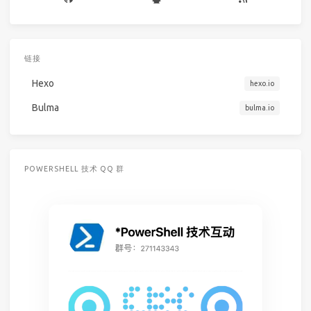
链接
Hexo
hexo.io
Bulma
bulma.io
POWERSHELL 技术 QQ 群