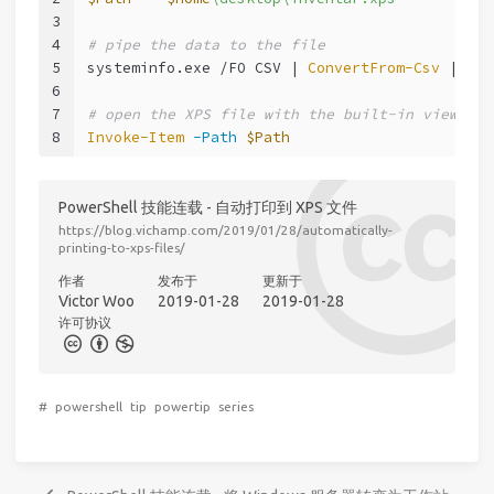
3
4
# pipe the data to the file
5
systeminfo.exe /FO CSV | 
ConvertFrom-Csv
 | 
Out
6
7
# open the XPS file with the built-in viewer
8
Invoke-Item
-Path
$Path
PowerShell 技能连载 - 自动打印到 XPS 文件
https://blog.vichamp.com/2019/01/28/automatically-
printing-to-xps-files/
作者
发布于
更新于
Victor Woo
2019-01-28
2019-01-28
许可协议
#
powershell
tip
powertip
series