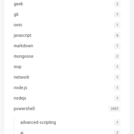
geek
2
git
1
ionic
1
javascript
6
markdown
1
mongoose
2
mvp
1
network
1
node.js
1
nodejs
1
powershell
2433
advanced-scripting
1
ai
7