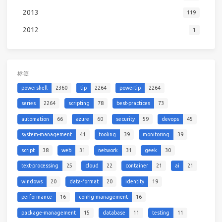
2013
119
2012
1
标签
powershell
2360
tip
2264
powertip
2264
series
2264
scripting
78
best-practices
73
automation
66
azure
60
security
59
devops
45
system-management
41
tooling
39
monitoring
39
script
38
web
31
network
31
geek
30
text-processing
25
cloud
22
container
21
ai
21
windows
20
data-format
20
identity
19
performance
16
config-management
16
package-management
15
database
11
testing
11