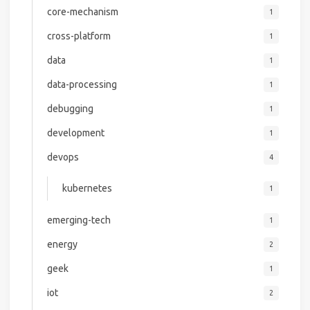
core-mechanism
1
cross-platform
1
data
1
data-processing
1
debugging
1
development
1
devops
4
kubernetes
1
emerging-tech
1
energy
2
geek
1
iot
2