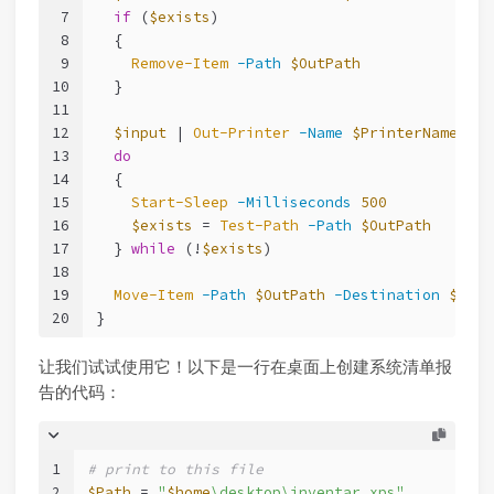
7
if
 (
$exists
)
8
  {
9
Remove-Item
-Path
$OutPath
10
  }
11
12
$input
 | 
Out-Printer
-Name
$PrinterName
13
do
14
  {
15
Start-Sleep
-Milliseconds
500
16
$exists
 = 
Test-Path
-Path
$OutPath
17
  } 
while
 (!
$exists
)
18
19
Move-Item
-Path
$OutPath
-Destination
$Path
20
}
让我们试试使用它！以下是一行在桌面上创建系统清单报
告的代码：
1
# print to this file
2
$Path
 = 
"
$home
\desktop\inventar.xps"