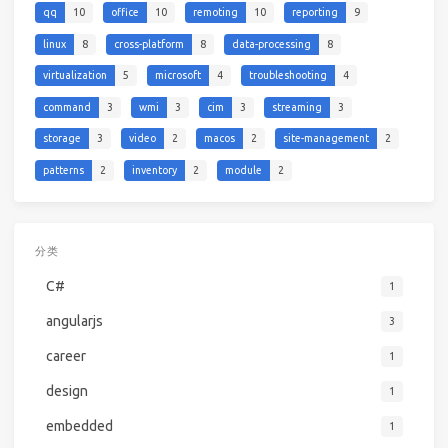
qq
10
office
10
remoting
10
reporting
9
linux
8
cross-platform
8
data-processing
8
virtualization
5
microsoft
4
troubleshooting
4
command
3
wmi
3
cim
3
streaming
3
storage
3
video
2
macos
2
site-management
2
patterns
2
inventory
2
module
2
分类
C#
1
angularjs
3
career
1
design
1
embedded
1