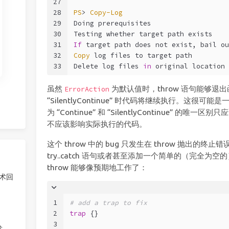
27
28
PS
> 
Copy-Log
29
Doing prerequisites
30
Testing whether target path exists
31
If
 target path does not exist, bail ou
32
Copy
 log files to target path
33
Delete log files 
in
 original location
虽然
为默认值时，throw 语句能够退
ErrorAction
“SilentlyContinue” 时代码将继续执行。这很可能是
为 “Continue” 和 “SilentlyContinue” 
不应该影响实际执行的代码。
这个 throw 中的 bug 只发生在 throw 抛出的
try..catch 语句或者甚至添加一个简单的（完全为空
throw 能够像预期地工作了：
技术回
1
# add a trap to fix
2
trap
 {}
3
发