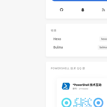
链接
Hexo
hexo
Bulma
bulma
POWERSHELL 技术 QQ 群