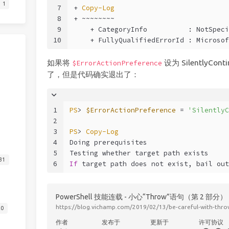
1
7
+ 
Copy-Log
8
+ ~~~~~~~~
9
    + CategoryInfo          : NotSpeci
10
    + FullyQualifiedErrorId : Microsof
如果将
设为 Silently
$ErrorActionPreference
了，但是代码确实退出了：
1
PS
> 
$ErrorActionPreference
 = 
'SilentlyC
2
3
PS
> 
Copy-Log
4
Doing prerequisites
5
Testing whether target path exists
31
6
If
 target path does not exist, bail out
PowerShell 技能连载 - 小心“Throw”语句（第 2 部分）
https://blog.vichamp.com/2019/02/13/be-careful-with-thro
20
作者
发布于
更新于
许可协议