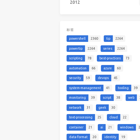
2012
标签
powershell
2360
tip
2264
powertip
2264
series
2264
scripting
78
best-practices
73
automation
66
azure
60
security
59
devops
45
system-management
41
tooling
39
monitoring
39
script
38
web
network
31
geek
30
text-processing
25
cloud
22
container
21
ai
21
windows
data-format
20
identity
19