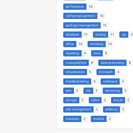
performance
16
config-management
16
package-management
15
database
11
testing
11
qq
1
office
10
remoting
10
reporting
9
linux
8
cross-platform
8
data-processing
8
virtualization
5
microsoft
4
troubleshooting
4
command
3
wmi
3
cim
3
streaming
3
storage
3
video
2
macos
2
site-management
2
patterns
2
inventory
2
module
2