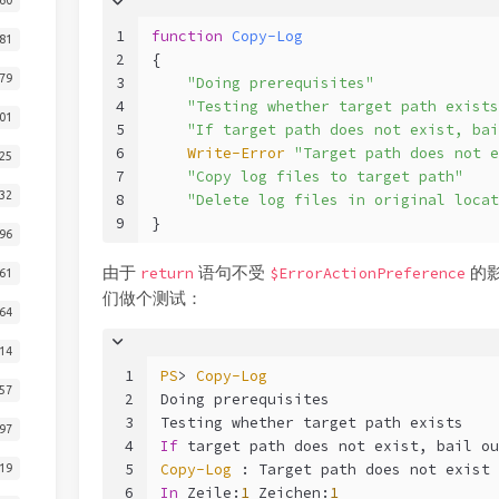
1
function
Copy-Log
81
2
{
79
3
"Doing prerequisites"
4
"Testing whether target path exists
01
5
"If target path does not exist, bai
6
Write-Error
"Target path does not e
25
7
"Copy log files to target path"
32
8
"Delete log files in original locat
9
}
96
由于
语句不受
的
return
$ErrorActionPreference
61
们做个测试：
64
14
1
PS
> 
Copy-Log
57
2
Doing prerequisites
3
Testing whether target path exists
97
4
If
 target path does not exist, bail ou
5
Copy-Log
 : Target path does not exist
19
6
In
 Zeile:
1
 Zeichen:
1