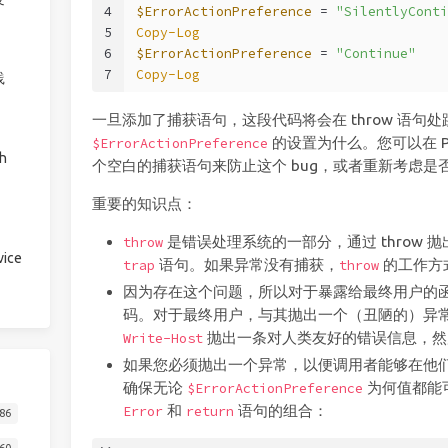
4
$ErrorActionPreference
 = 
"SilentlyConti
5
Copy-Log
6
$ErrorActionPreference
 = 
"Continue"
7
Copy-Log
践
一旦添加了捕获语句，这段代码将会在 throw 语句
的设置为什么。您可以在 Po
$ErrorActionPreference
h
个空白的捕获语句来防止这个 bug，或者重新考虑是否使
重要的知识点：
是错误处理系统的一部分，通过 throw 
throw
ice
语句。如果异常没有捕获，
的工作方
trap
throw
因为存在这个问题，所以对于暴露给最终用户的
码。对于最终用户，与其抛出一个（丑陋的）异
抛出一条对人类友好的错误信息，
Write-Host
如果您必须抛出一个异常，以便调用者能够在他
确保无论
为何值都能
$ErrorActionPreference
和
语句的组合：
Error
return
86
60