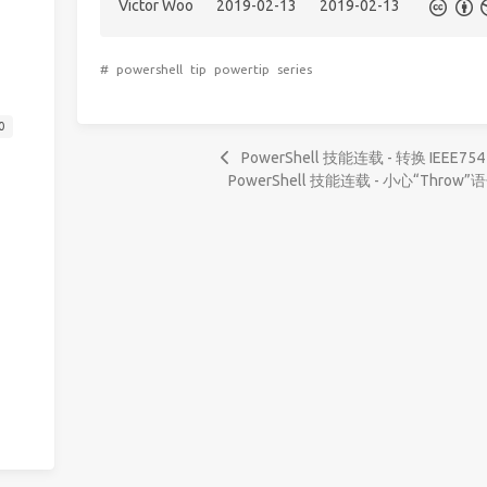
Victor Woo
2019-02-13
2019-02-13
#
powershell
tip
powertip
series
0
PowerShell 技能连载 - 转换 IEEE754
PowerShell 技能连载 - 小心“Throw