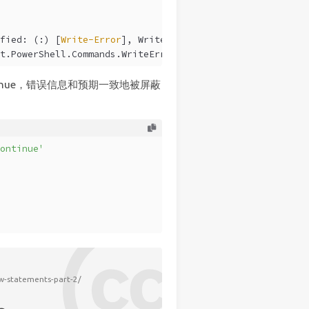
fied: (:) [
Write-Error
], WriteErrorException
t.PowerShell.Commands.WriteErrorException,
Copy-Log
Continue，错误信息和预期一致地被屏蔽
ontinue'
w-statements-part-2/