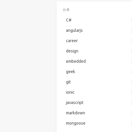
分类
C#
angularjs
career
design
embedded
geek
git
ionic
javascript
markdown
mongoose