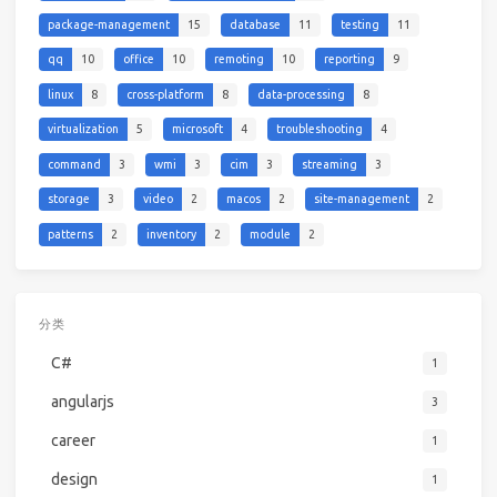
package-management
15
database
11
testing
11
qq
10
office
10
remoting
10
reporting
9
linux
8
cross-platform
8
data-processing
8
virtualization
5
microsoft
4
troubleshooting
4
command
3
wmi
3
cim
3
streaming
3
storage
3
video
2
macos
2
site-management
2
patterns
2
inventory
2
module
2
分类
C#
1
angularjs
3
career
1
design
1