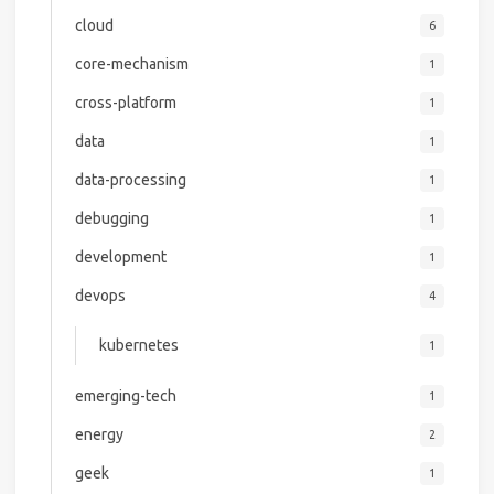
cloud
6
core-mechanism
1
cross-platform
1
data
1
data-processing
1
debugging
1
development
1
devops
4
kubernetes
1
emerging-tech
1
energy
2
geek
1