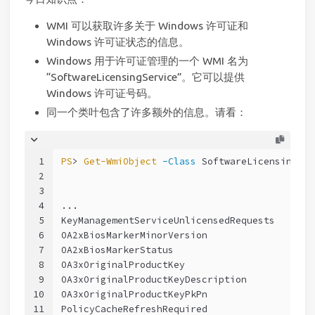
WMI 可以获取许多关于 Windows 许可证和
Windows 许可证状态的信息。
Windows 用于许可证管理的一个 WMI 名为
“SoftwareLicensingService”。它可以提供
Windows 许可证号码。
同一个类叶包含了许多额外的信息。请看：
1
PS
> 
Get-WmiObject
-Class
 SoftwareLicensingSer
2
3
4
...
5
KeyManagementServiceUnlicensedRequests       
6
OA2xBiosMarkerMinorVersion                   
7
OA2xBiosMarkerStatus                         
8
OA3xOriginalProductKey                       
9
OA3xOriginalProductKeyDescription            
10
OA3xOriginalProductKeyPkPn                   
11
PolicyCacheRefreshRequired                   