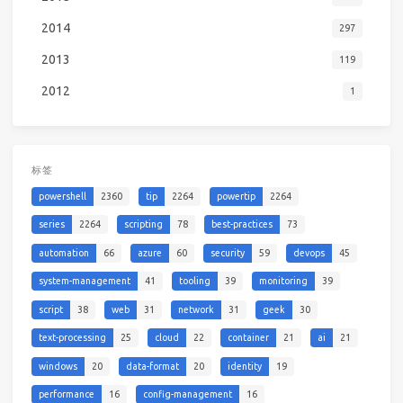
2014
297
2013
119
2012
1
标签
powershell
2360
tip
2264
powertip
2264
series
2264
scripting
78
best-practices
73
automation
66
azure
60
security
59
devops
45
system-management
41
tooling
39
monitoring
39
script
38
web
31
network
31
geek
30
text-processing
25
cloud
22
container
21
ai
21
windows
20
data-format
20
identity
19
performance
16
config-management
16