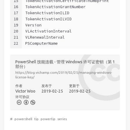
15
TokenActivationCertificateThumbprint         
16
TokenActivationGrantNumber                   
17
TokenActivationILID                          
18
TokenActivationILVID                         
19
Version                                      
20
VLActivationInterval                         
21
VLRenewalInterval                            
22
PSComputerName                               
PowerShell 技能连载 - 管理 Windows 许可证密钥（第 1
部分）
https://blog.vichamp.com/2019/02/25/managing-windows-
license-key/
作者
发布于
更新于
Victor Woo
2019-02-25
2019-02-25
许可协议
#
powershell
tip
powertip
series