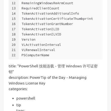
12
RemainingWindowsReArmCount                   
13
RequiredClientCount                          
14
TokenActivationAdditionalInfo                
15
TokenActivationCertificateThumbprint         
16
TokenActivationGrantNumber                   
17
TokenActivationILID                          
18
TokenActivationILVID                         
19
Version                                      
20
VLActivationInterval                         
21
VLRenewalInterval                            
22
PSComputerName                               
title: “PowerShell 技能连载 - 管理 Windows 许可证密
钥”
description: PowerTip of the Day - Managing
Windows License Key
categories:
powershell
tip
tags: