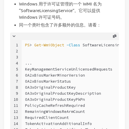
Windows 用于许可证管理的一个 WMI 名为
“SoftwareLicensingService”。它可以提供
Windows 许可证号码。
同一个类叶包含了许多额外的信息。请看：
1
PS
> 
Get-WmiObject
-Class
 SoftwareLicensingSer
2
3
4
...
5
KeyManagementServiceUnlicensedRequests       
6
OA2xBiosMarkerMinorVersion                   
7
OA2xBiosMarkerStatus                         
8
OA3xOriginalProductKey                       
9
OA3xOriginalProductKeyDescription            
10
OA3xOriginalProductKeyPkPn                   
11
PolicyCacheRefreshRequired                   
12
RemainingWindowsReArmCount                   
13
RequiredClientCount                          
14
TokenActivationAdditionalInfo                