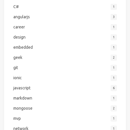
C#
1
angularjs
3
career
1
design
1
embedded
1
geek
2
git
1
ionic
1
javascript
6
markdown
1
mongoose
2
mvp
1
network
1