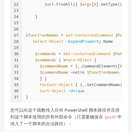
22
$ast
.FindAll({ 
$args
[
0
].GetType().Nam
23
24
    }
25
26
27
$functionNames
 = 
Get-ContainedCommand
$Path
-
28
Select-Object
-ExpandProperty
 Name
29
30
$commands
 = 
Get-ContainedCommand
$Path
-I
31
$commands
 | 
Where-Object
 {
32
$commandName
 = 
$_
.CommandElements[
0
].Ex
33
$commandName
-notin
$functionNames
34
      } |
35
ForEach-Object
 { 
$_
.GetCommandName() } 
36
Sort-Object
-Unique
37
}
您可以向这个函数传入任何 PowerShell 脚本路径并且得
到这个脚本使用的所有外部命令（只需要确保在
中
$path
传入了一个脚本的合法路径）：