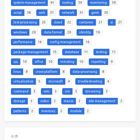
system-management
41
tooling
39
monitoring
39
script
38
web
31
network
31
geek
30
text-processing
25
cloud
22
container
21
ai
21
windows
20
data-format
20
identity
19
performance
16
config-management
16
package-management
15
database
11
testing
11
qq
10
office
10
remoting
10
reporting
9
linux
8
cross-platform
8
data-processing
8
virtualization
5
microsoft
4
troubleshooting
4
command
3
wmi
3
cim
3
streaming
3
storage
3
video
2
macos
2
site-management
2
patterns
2
inventory
2
module
2
分类