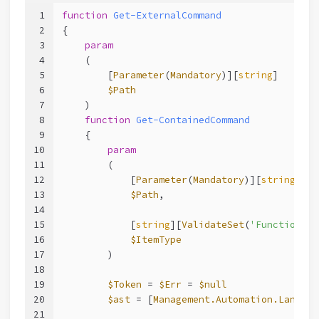
1
function
Get-ExternalCommand
2
{
3
param
4
    (
5
        [
Parameter
(
Mandatory
)][
string
]
6
$Path
7
    )
8
function
Get-ContainedCommand
9
    {
10
param
11
        (
12
            [
Parameter
(
Mandatory
)][
string
]
13
$Path
,
14
15
            [
string
][
ValidateSet
(
'FunctionDef
16
$ItemType
17
        )
18
19
$Token
 = 
$Err
 = 
$null
20
$ast
 = [
Management.Automation.Languag
21