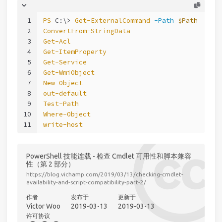
1
PS
 C:\> 
Get-ExternalCommand
-Path
$Path
2
ConvertFrom-StringData
3
Get-Acl
4
Get-ItemProperty
5
Get-Service
6
Get-WmiObject
7
New-Object
8
out-default
9
Test-Path
10
Where-Object
11
write-host
PowerShell 技能连载 - 检查 Cmdlet 可用性和脚本兼容
性（第 2 部分）
https://blog.vichamp.com/2019/03/13/checking-cmdlet-
availability-and-script-compatibility-part-2/
作者
发布于
更新于
Victor Woo
2019-03-13
2019-03-13
许可协议