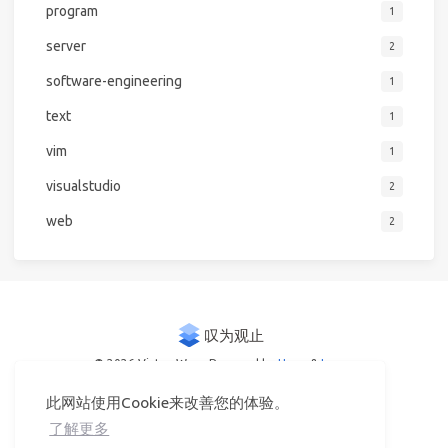
program
1
server
2
software-engineering
1
text
1
vim
1
visualstudio
2
web
2
© 2026 Victor Woo
Powered by
Hexo
&
Icarus
此网站使用Cookie来改善您的体验。
了解更多