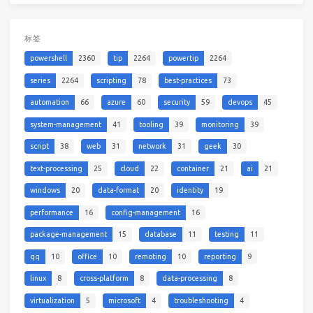
标签
powershell
2360
tip
2264
powertip
2264
series
2264
scripting
78
best-practices
73
automation
66
azure
60
security
59
devops
45
system-management
41
tooling
39
monitoring
39
script
38
web
31
network
31
geek
30
text-processing
25
cloud
22
container
21
ai
21
windows
20
data-format
20
identity
19
performance
16
config-management
16
package-management
15
database
11
testing
11
qq
10
office
10
remoting
10
reporting
9
linux
8
cross-platform
8
data-processing
8
virtualization
5
microsoft
4
troubleshooting
4