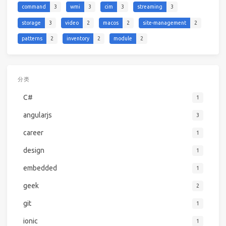
command
3
wmi
3
cim
3
streaming
3
storage
3
video
2
macos
2
site-management
2
patterns
2
inventory
2
module
2
分类
C#
1
angularjs
3
career
1
design
1
embedded
1
geek
2
git
1
ionic
1