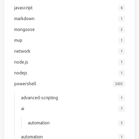
javascript
6
markdown
1
mongoose
2
mvp
1
network
1
node.js
1
nodejs
1
powershell
2433
advanced-scripting
1
ai
7
automation
3
automation
1