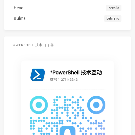
Hexo
hexo.io
Bulma
bulma.io
POWERSHELL 技术 QQ 群