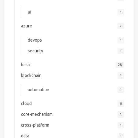
ai
1
azure
2
devops
1
security
1
basic
28
blockchain
1
automation
1
cloud
6
core-mechanism
1
cross-platform
1
data
1