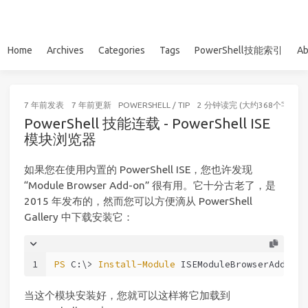
Home
Archives
Categories
Tags
PowerShell技能索引
Ab
7 年前
发表
7 年前
更新
POWERSHELL
/
TIP
2 分钟读完 (大约368个字)
PowerShell 技能连载 - PowerShell ISE
模块浏览器
如果您在使用内置的 PowerShell ISE，您也许发现
“Module Browser Add-on” 很有用。它十分古老了，是
2015 年发布的，然而您可以方便滴从 PowerShell
Gallery 中下载安装它：
1
PS
 C:\> 
Install-Module
 ISEModuleBrowserAddOn 
-
当这个模块安装好，您就可以这样将它加载到