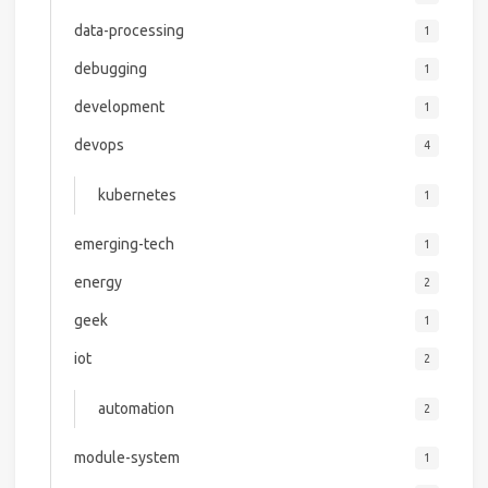
data-processing
1
debugging
1
development
1
devops
4
kubernetes
1
emerging-tech
1
energy
2
geek
1
iot
2
automation
2
module-system
1