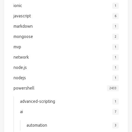
ionic
1
javascript
6
markdown
1
mongoose
2
mvp
1
network
1
node.js
1
nodejs
1
powershell
2433
advanced-scripting
1
ai
7
automation
3