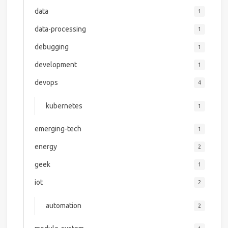
data
1
data-processing
1
debugging
1
development
1
devops
4
kubernetes
1
emerging-tech
1
energy
2
geek
1
iot
2
automation
2