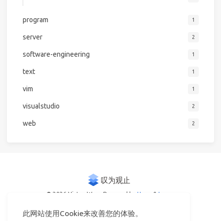
program
1
server
2
software-engineering
1
text
1
vim
1
visualstudio
2
web
2
© 2026 Victor Woo
Powered by
Hexo
&
Icarus
此网站使用Cookie来改善您的体验。