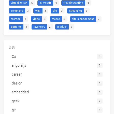
virtualization
5
microsoft
4
troubleshooting
4
command
3
wmi
3
cim
3
streaming
3
storage
3
video
2
macos
2
site-management
2
patterns
2
inventory
2
module
2
分类
C#
1
angularjs
3
career
1
design
1
embedded
1
geek
2
git
1