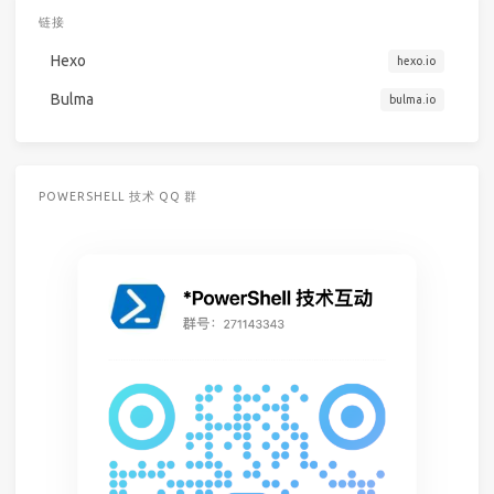
链接
Hexo
hexo.io
Bulma
bulma.io
POWERSHELL 技术 QQ 群