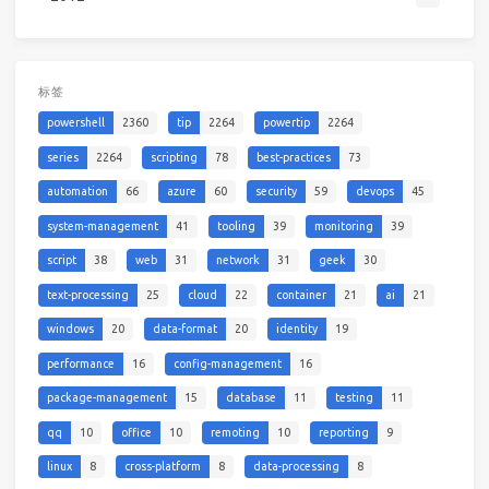
标签
powershell
2360
tip
2264
powertip
2264
series
2264
scripting
78
best-practices
73
automation
66
azure
60
security
59
devops
45
system-management
41
tooling
39
monitoring
39
script
38
web
31
network
31
geek
30
text-processing
25
cloud
22
container
21
ai
21
windows
20
data-format
20
identity
19
performance
16
config-management
16
package-management
15
database
11
testing
11
qq
10
office
10
remoting
10
reporting
9
linux
8
cross-platform
8
data-processing
8