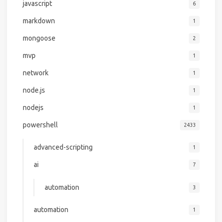
javascript
6
markdown
1
mongoose
2
mvp
1
network
1
node.js
1
nodejs
1
powershell
2433
advanced-scripting
1
ai
7
automation
3
automation
1