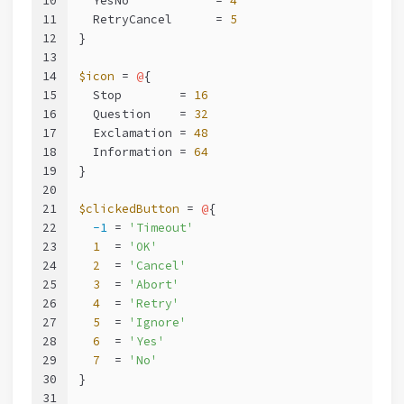
10
  YesNo            = 
4
11
  RetryCancel      = 
5
12
}
13
14
$icon
 = 
@
{
15
  Stop        = 
16
16
  Question    = 
32
17
  Exclamation = 
48
18
  Information = 
64
19
}
20
21
$clickedButton
 = 
@
{
22
-1
 = 
'Timeout'
23
1
  = 
'OK'
24
2
  = 
'Cancel'
25
3
  = 
'Abort'
26
4
  = 
'Retry'
27
5
  = 
'Ignore'
28
6
  = 
'Yes'
29
7
  = 
'No'
30
}
31