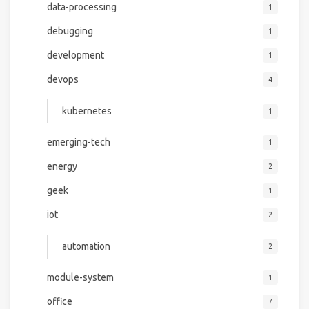
data-processing
1
debugging
1
development
1
devops
4
kubernetes
1
emerging-tech
1
energy
2
geek
1
iot
2
automation
2
module-system
1
office
7