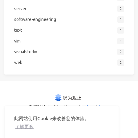
server
2
software-engineering
1
text
1
vim
1
visualstudio
2
web
2
© 2026 Victor Woo
Powered by
Hexo
&
Icarus
此网站使用Cookie来改善您的体验。
了解更多