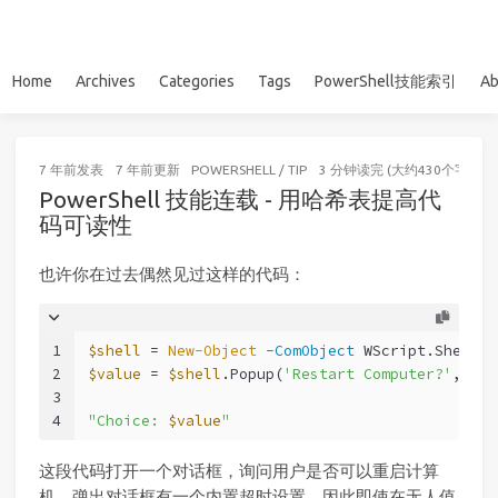
Home
Archives
Categories
Tags
PowerShell技能索引
Ab
7 年前
发表
7 年前
更新
POWERSHELL
/
TIP
3 分钟读完 (大约430个字)
PowerShell 技能连载 - 用哈希表提高代
码可读性
也许你在过去偶然见过这样的代码：
1
$shell
 = 
New-Object
-ComObject
 WScript.Shell
2
$value
 = 
$shell
.Popup(
'Restart Computer?'
, 
5
, 
3
4
"Choice: 
$value
"
这段代码打开一个对话框，询问用户是否可以重启计算
机。弹出对话框有一个内置超时设置，因此即使在无人值