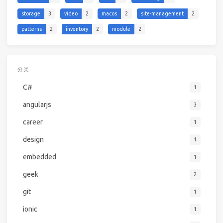
storage
3
video
2
macos
2
site-management
2
patterns
2
inventory
2
module
2
分类
C#
1
angularjs
3
career
1
design
1
embedded
1
geek
2
git
1
ionic
1