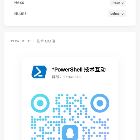
Hexo
hexo.io
Bulma
bulma.io
POWERSHELL 技术 QQ 群