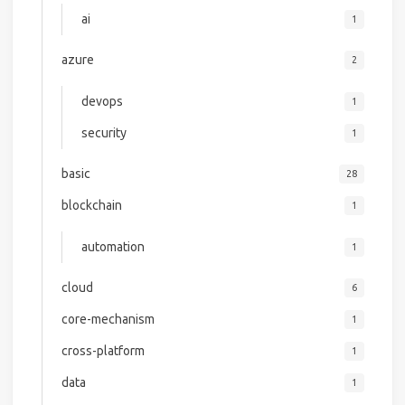
ai
1
azure
2
devops
1
security
1
basic
28
blockchain
1
automation
1
cloud
6
core-mechanism
1
cross-platform
1
data
1