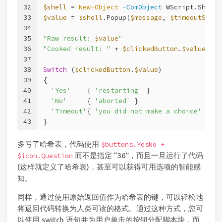
32
$shell
 = 
New-Object
-ComObject
 WScript.Shell
33
$value
 = 
$shell
.Popup(
$message
, 
$timeoutSecon
34
35
"Raw result: 
$value
"
36
"Cooked result: "
 + 
$clickedButton
.
$value
37
38
Switch
 (
$clickedButton
.
$value
)
39
{
40
'Yes'
    { 
'restarting'
 }
41
'No'
     { 
'aborted'
 }
42
'Timeout'
{ 
'you did not make a choice'
 }
43
}
多亏了哈希表，代码使用
$buttons.YesNo +
而不是指定 “36”，而且一旦运行了代码
$icon.Question
(这样就定义了哈希表)，甚至可以获得可用选项的智能感
知。
同样，通过使用原始返回值作为哈希表的键，可以轻松地
将返回代码转换为人类可读的格式。通过这种方式，您可
以使用 switch 语句并为用户单击的按钮分配脚本块，而