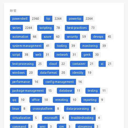
标签
powershell
2360
tip
2264
powertip
2264
series
2264
scripting
78
best-practices
73
automation
66
azure
60
security
59
devops
45
system-management
41
tooling
39
monitoring
39
script
38
web
31
network
31
geek
30
text-processing
25
cloud
22
container
21
ai
21
windows
20
data-format
20
identity
19
performance
16
config-management
16
package-management
15
database
11
testing
11
qq
10
office
10
remoting
10
reporting
9
linux
8
cross-platform
8
data-processing
8
virtualization
5
microsoft
4
troubleshooting
4
command
3
wmi
3
cim
3
streaming
3