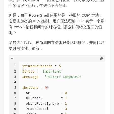
守的情况下运行，代码也不会停止。
但是，由于 PowerShell 使用的是一种旧的 COM 方法，
它是由加密的 ID 来控制。用户无法理解 “36” 表示一个带
有 YesNo 按钮和问号的对话框。那么如何转义返回的值
呢？
哈希表可以以一种简单的方法来包装代码数字，并使代码
更具可读性。请看：
1
$timeoutSeconds
 = 
5
2
$title
 = 
'Important'
3
$message
 = 
'Restart Computer?'
4
5
$buttons
 = 
@
{
6
  OK               = 
0
7
  OkCancel         = 
1
8
  AbortRetryIgnore = 
2
9
  YesNoCancel      = 
3