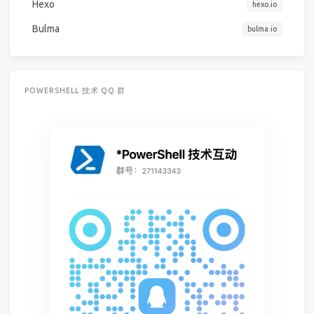
Hexo
hexo.io
Bulma
bulma.io
POWERSHELL 技术 QQ 群