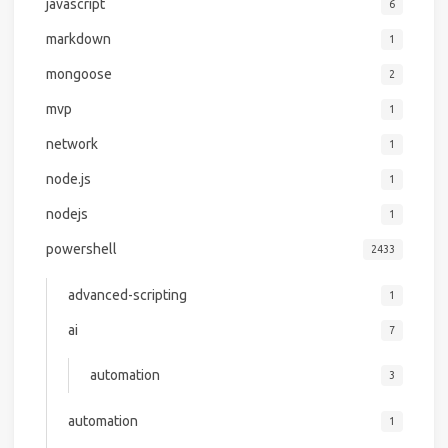
javascript
6
markdown
1
mongoose
2
mvp
1
network
1
node.js
1
nodejs
1
powershell
2433
advanced-scripting
1
ai
7
automation
3
automation
1