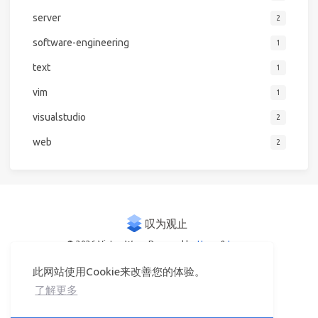
server
2
software-engineering
1
text
1
vim
1
visualstudio
2
web
2
© 2026 Victor Woo
Powered by
Hexo
&
Icarus
此网站使用Cookie来改善您的体验。
了解更多