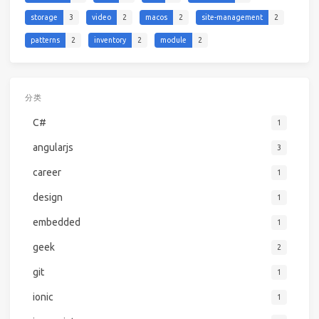
storage
3
video
2
macos
2
site-management
2
patterns
2
inventory
2
module
2
分类
C#
1
angularjs
3
career
1
design
1
embedded
1
geek
2
git
1
ionic
1