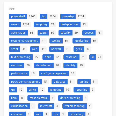
标签
powershell
2360
tip
2264
powertip
2264
series
2264
scripting
78
best-practices
73
automation
66
azure
60
security
59
devops
45
system-management
41
tooling
39
monitoring
39
script
38
web
31
network
31
geek
30
text-processing
25
cloud
22
container
21
ai
21
windows
20
data-format
20
identity
19
performance
16
config-management
16
package-management
15
database
11
testing
11
qq
10
office
10
remoting
10
reporting
9
linux
8
cross-platform
8
data-processing
8
virtualization
5
microsoft
4
troubleshooting
4
command
3
wmi
3
cim
3
streaming
3