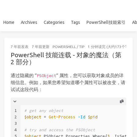
Home
Archives
Categories
Tags
PowerShell技能索引
Ab
7 年前
发表
7 年前
更新
POWERSHELL
/
TIP
1 分钟读完 (大约173个字)
PowerShell 技能连载 - 对象的魔法（第
2 部分）
通过隐藏的 “
“ 属性，您可以获取对象成员的详
PSObject
细信息。例如，如果您希望知道哪个属性可以被改变，请
试试这段代码：
1
# get any object
2
$object
 = 
Get-Process
-Id
$pid
3
4
# try and access the PSObject
5
$object
.PSObject.Properties.Where{
$_
.IsSettabl