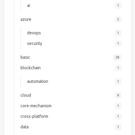
ai
1
azure
2
devops
1
security
1
basic
28
blockchain
1
automation
1
cloud
6
core-mechanism
1
cross-platform
1
data
1