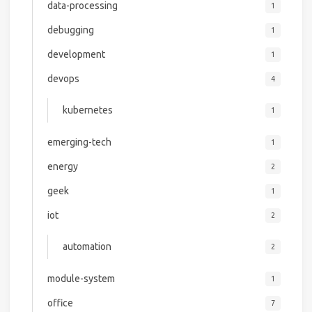
data-processing
1
debugging
1
development
1
devops
4
kubernetes
1
emerging-tech
1
energy
2
geek
1
iot
2
automation
2
module-system
1
office
7