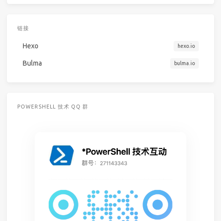
链接
Hexo
hexo.io
Bulma
bulma.io
POWERSHELL 技术 QQ 群