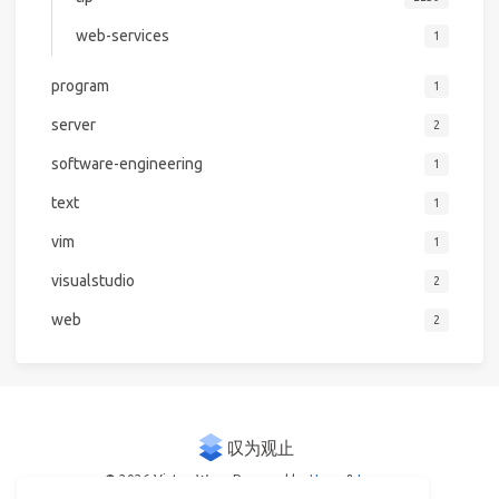
web-services
1
program
1
server
2
software-engineering
1
text
1
vim
1
visualstudio
2
web
2
© 2026 Victor Woo
Powered by
Hexo
&
Icarus