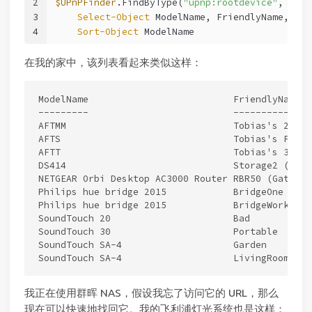
2
$UPnPFinder
.FindByType(
"upnp:rootdevice"
, 
0
) |
3
Select-Object
 ModelName, FriendlyName, Pre
4
Sort-Object
 ModelName
在我的家中，该列表看起来类似这样：
ModelName                          FriendlyName  
---------                          ------------  
AFTMM                              Tobias's 2nd Fi
AFTS                               Tobias's Fire T
AFTT                               Tobias's 3rd F
DS414                              Storage2 (DS41
NETGEAR Orbi Desktop AC3000 Router RBR50 (Gateway
Philips hue bridge 2015            BridgeOne (192
Philips hue bridge 2015            BridgeWork (19
SoundTouch 20                      Bad

SoundTouch 30                      Portable

SoundTouch SA-4                    Garden

我正在使用群晖 NAS，假设我忘了访问它的 URL，那么
现在可以快速地找回它。我的飞利浦灯光系统也是这样：