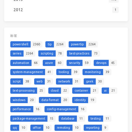
2012
1
标签
powershell
2360
tip
2264
powertip
2264
series
2264
scripting
78
best-practices
73
automation
66
azure
60
security
59
devops
45
system-management
41
tooling
39
monitoring
39
script
38
web
31
network
31
geek
30
text-processing
25
cloud
22
container
21
ai
21
windows
20
data-format
20
identity
19
performance
16
config-management
16
package-management
15
database
11
testing
11
qq
10
office
10
remoting
10
reporting
9