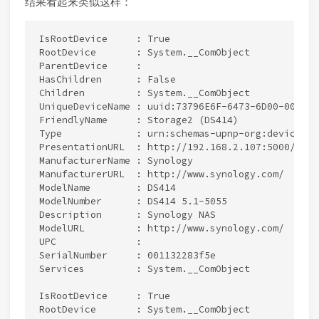
结果看起来类似这样：
IsRootDevice     : True

RootDevice       : System.__ComObject

ParentDevice     :

HasChildren      : False

Children         : System.__ComObject

UniqueDeviceName : uuid:73796E6F-6473-6D00-0000-0
FriendlyName     : Storage2 (DS414)

Type             : urn:schemas-upnp-org:device:Bas
PresentationURL  : http://192.168.2.107:5000/

ManufacturerName : Synology

ManufacturerURL  : http://www.synology.com/

ModelName        : DS414

ModelNumber      : DS414 5.1-5055

Description      : Synology NAS

ModelURL         : http://www.synology.com/

UPC              :

SerialNumber     : 001132283f5e

Services         : System.__ComObject

IsRootDevice     : True

RootDevice       : System.__ComObject
