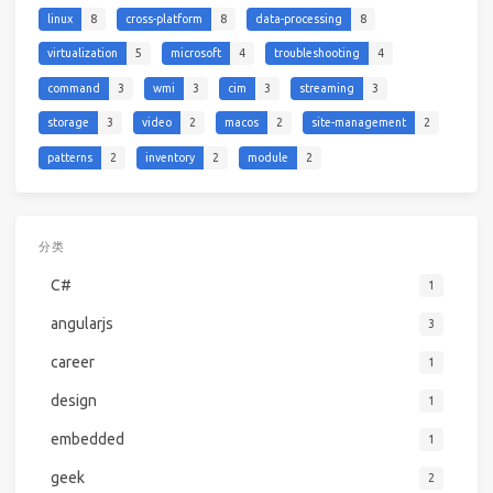
linux
8
cross-platform
8
data-processing
8
virtualization
5
microsoft
4
troubleshooting
4
command
3
wmi
3
cim
3
streaming
3
storage
3
video
2
macos
2
site-management
2
patterns
2
inventory
2
module
2
分类
C#
1
angularjs
3
career
1
design
1
embedded
1
geek
2