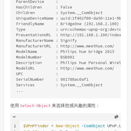
ParentDevice     :

HasChildren      : False

Children         : System.__ComObject

UniqueDeviceName : uuid:2f402f80-da50-11e1-9b23-0
FriendlyName     : BridgeOne (192.168.2.100)

Type             : urn:schemas-upnp-org:device:Bas
PresentationURL  : http://192.168.2.100/index.html
ManufacturerName : Signify

ManufacturerURL  : http://www.meethue.com/

ModelName        : Philips hue bridge 2015

ModelNumber      : BSB002

Description      : Philips hue Personal Wireless L
ModelURL         : http://www.meethue.com/

UPC              :

SerialNumber     : 001788ac0af1

Services         : System.__ComObject

使用
来选择您感兴趣的属性：
Select-Object
1
$UPnPFinder
 = 
New-Object
-ComObject
 UPnP.UPnPD