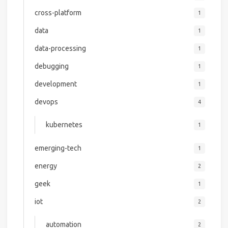
cross-platform
1
data
1
data-processing
1
debugging
1
development
1
devops
4
kubernetes
1
emerging-tech
1
energy
2
geek
1
iot
2
automation
2