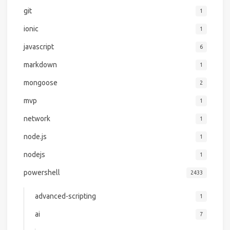
git
1
ionic
1
javascript
6
markdown
1
mongoose
2
mvp
1
network
1
node.js
1
nodejs
1
powershell
2433
advanced-scripting
1
ai
7