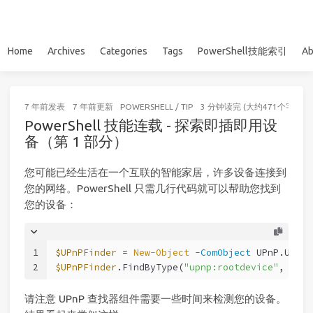
Home
Archives
Categories
Tags
PowerShell技能索引
Ab
7 年前
发表
7 年前
更新
POWERSHELL
/
TIP
3 分钟读完 (大约471个字)
PowerShell 技能连载 - 探索即插即用设
备（第 1 部分）
您可能已经生活在一个互联的智能家居，许多设备连接到
您的网络。PowerShell 只需几行代码就可以帮助您找到
您的设备：
1
$UPnPFinder
 = 
New-Object
-ComObject
 UPnP.UPnPD
2
$UPnPFinder
.FindByType(
"upnp:rootdevice"
, 
0
)
请注意 UPnP 查找器组件需要一些时间来检测您的设备。