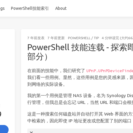
ags
PowerShell技能索引
About
7 年前
发表
7 年前
更新
POWERSHELL
/
TIP
4 分钟读完 (大约66
PowerShell 技能连载 - 
部分）
在前面的技能中，我们研究了
UPnP.UPnPDeviceFind
我们看一些用例。显然，这些用例是您的灵感来源，
到网络的实际设备。
我的第一个用例是管理 NAS 设备，名为 Synology Dis
行管理，但我总是会忘记 URL，当然 URL 和端口会
签
9
这是一种搜索任何磁盘站并自动打开其 Web 界面的
中检索的，因此即使 IP 地址更改或您配置了别的端