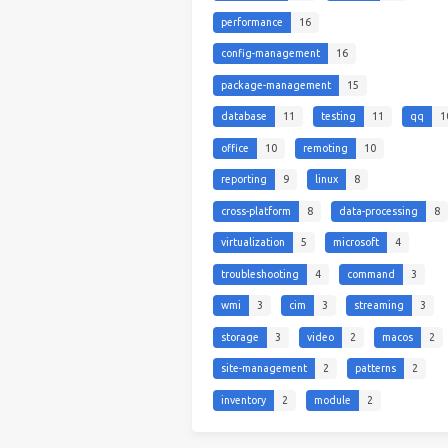
performance
16
config-management
16
package-management
15
database
11
testing
11
qq
1
office
10
remoting
10
reporting
9
linux
8
cross-platform
8
data-processing
8
virtualization
5
microsoft
4
troubleshooting
4
command
3
wmi
3
cim
3
streaming
3
storage
3
video
2
macos
2
site-management
2
patterns
2
inventory
2
module
2