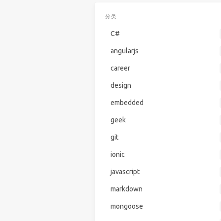
分类
C#
angularjs
career
design
embedded
geek
git
ionic
javascript
markdown
mongoose