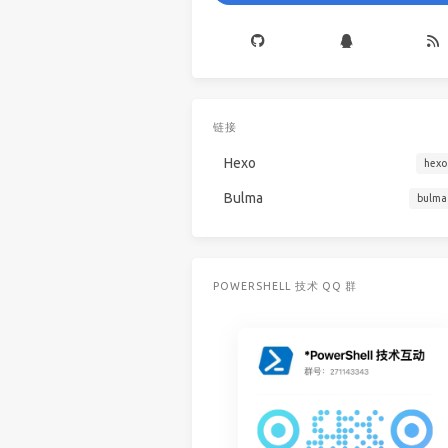
链接
Hexo
hexo
Bulma
bulma
POWERSHELL 技术 QQ 群