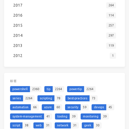
2017
264
2016
114
2015
257
2014
297
2013
119
2012
1
标签
powershell
2360
tip
2264
powertip
2264
series
2264
scripting
78
best-practices
73
automation
66
azure
60
security
59
devops
45
system-management
41
tooling
39
monitoring
39
script
38
web
31
network
31
geek
30