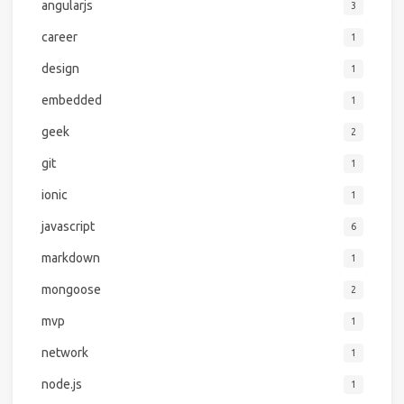
angularjs
3
career
1
design
1
embedded
1
geek
2
git
1
ionic
1
javascript
6
markdown
1
mongoose
2
mvp
1
network
1
node.js
1