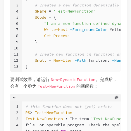
3
# creates a new function dynamically
4
$Name
 = 
'Test-NewFunction'
5
$Code
 = {
6
"I am a new function defined dynamica
7
Write-Host
-ForegroundColor
 Yellow 
'I
8
Get-Process
9
    }
10
11
# create new function in function: drive 
12
$null
 = 
New-Item
-Path
 function: 
-Name
"s
13
}
要测试效果，请运行
。完成后，
New-DynamicFunction
会有一个称为
的新函数：
Test-NewFunction
1
# this function does not (yet) exist:
2
PS
> 
Test-NewFunction
3
Test-NewFunction
 : The term 
'Test-NewFunction
4
file, or operable program. Check the spelling