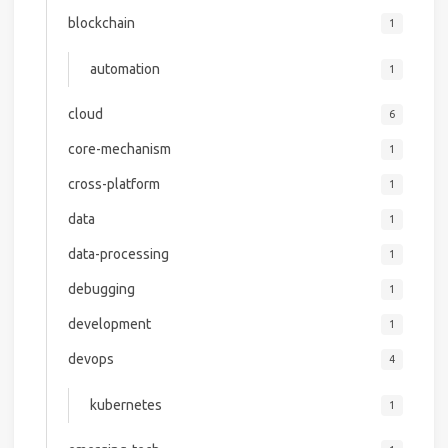
blockchain
1
automation
1
cloud
6
core-mechanism
1
cross-platform
1
data
1
data-processing
1
debugging
1
development
1
devops
4
kubernetes
1