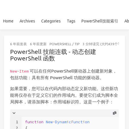
Home
Archives
Categories
Tags
PowerShell技能索引
Ab
6 年前
发表
6 年前
更新
POWERSHELL
/
TIP
3 分钟读完 (大约439个字)
PowerShell 技能连载 - 动态创建
PowerShell 函数
可以在任何PowerShell驱动器上创建新对象，
New-Item
包括功能：具有所有 PowerShell 功能的驱动器。
如果需要，您可以在代码内部动态定义新功能。这些新功
能将仅存在于定义它们的作用域内。要使它们成为脚本全
局脚本，请添加脚本：作用域标识符。这是一个例子：
1
function
New-DynamicFunction
2
{