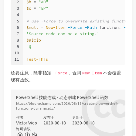
2
$b
 = 
"AD"
3
$c
 = 
"EP"
4
5
# use -Force to overwrite existing functions
6
$null
 = 
New-Item
-Force
-Path
 function: 
-Name
7
'Source code can be a string.'
8
$a
$c
$b
9
"@
10
11
Test-This
还要注意，除非指定
，否则
不会覆盖
-Force
New-Item
现有函数。
PowerShell 技能连载 - 动态创建 PowerShell 函数
https://blog.vichamp.com/2020/08/18/creating-powershell-
functions-dynamically/
作者
发布于
更新于
Victor Woo
2020-08-18
2020-08-18
许可协议