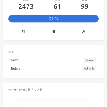
2473
61
99
关注我
链接
Hexo
hexo.io
Bulma
bulma.io
POWERSHELL 技术 QQ 群