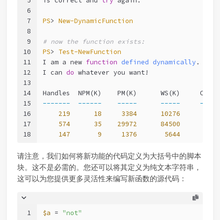
5
is correct and 
try
 again.
6
7
PS
> 
New-DynamicFunction
8
9
# now the function exists:
10
PS
> 
Test-NewFunction
11
I am a new 
function
defined
dynamically
.
12
I can 
do
 whatever you want!
13
14
Handles  NPM(K)    PM(K)      WS(K)     CPU(s
15
-------
------
-----
-----
-----
16
219
18
3384
10276
89
,
5
17
574
35
29972
84500
3
,
5
18
147
9
1376
5644
请注意，我们如何将新功能的代码定义为大括号中的脚本
块。这不是必需的。您还可以将其定义为纯文本字符串，
这可以为您提供更多灵活性来编写新函数的源代码：
1
$a
 = 
"not"