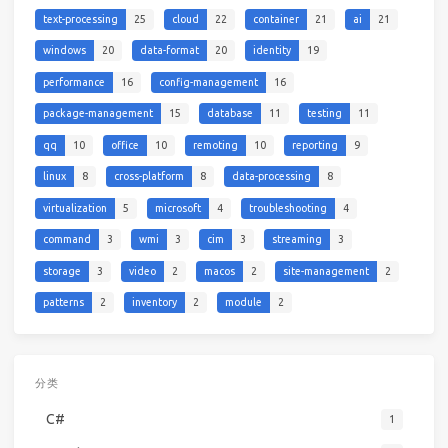
text-processing
25
cloud
22
container
21
ai
21
windows
20
data-format
20
identity
19
performance
16
config-management
16
package-management
15
database
11
testing
11
qq
10
office
10
remoting
10
reporting
9
linux
8
cross-platform
8
data-processing
8
virtualization
5
microsoft
4
troubleshooting
4
command
3
wmi
3
cim
3
streaming
3
storage
3
video
2
macos
2
site-management
2
patterns
2
inventory
2
module
2
分类
C#
1