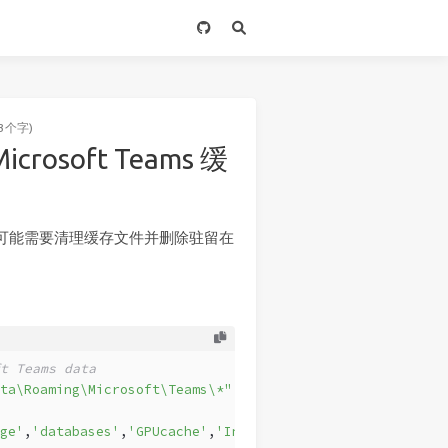
3个字)
crosoft Teams 缓
，则有时可能需要清理缓存文件并删除驻留在
t Teams data
ta\Roaming\Microsoft\Teams\*"
ge'
,
'databases'
,
'GPUcache'
,
'IndexedDB'
,
'Local Storage'
,
'