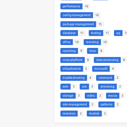
performance
16
config-management
16
package-management
15
database
11
testing
11
qq
1
office
10
remoting
10
reporting
9
linux
8
cross-platform
8
data-processing
8
virtualization
5
microsoft
4
troubleshooting
4
command
3
wmi
3
cim
3
streaming
3
storage
3
video
2
macos
2
site-management
2
patterns
2
inventory
2
module
2