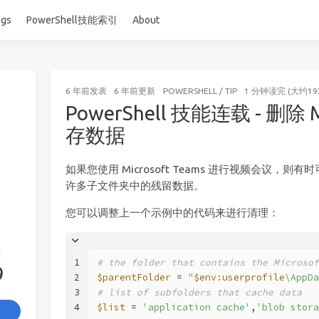
ags
PowerShell技能索引
About
6 年前
发表
6 年前
更新
POWERSHELL
/
TIP
1 分钟读完 (大约19
PowerShell 技能连载 - 删除 Mi
存数据
如果您使用 Microsoft Teams 进行视频会议
许多子文件夹中的残留数据。
您可以调整上一个示例中的代码来进行清理：
签
1
# the folder that contains the Microsof
9
2
$parentFolder
 = 
"
$env:userprofile
\AppDa
3
# list of subfolders that cache data
4
$list
 = 
'application cache'
,
'blob stora