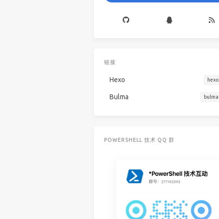
链接
Hexo
hexo
Bulma
bulma
POWERSHELL 技术 QQ 群