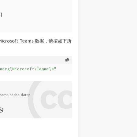
|
osoft Teams 数据，请按如下所
ming\Microsoft\Teams\*"
teams-cache-data/