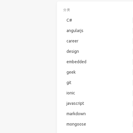
分类
C#
angularjs
career
design
embedded
geek
git
ionic
javascript
markdown
mongoose