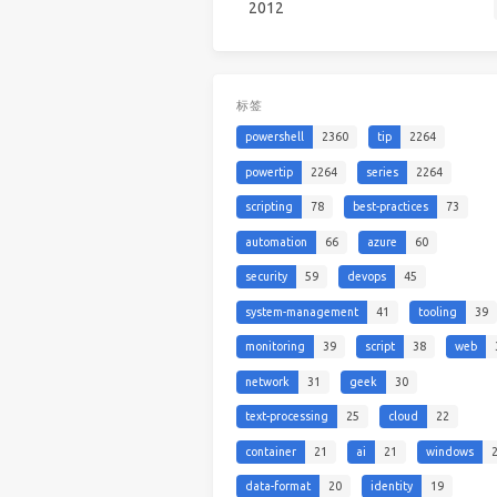
2012
标签
powershell
2360
tip
2264
powertip
2264
series
2264
scripting
78
best-practices
73
automation
66
azure
60
security
59
devops
45
system-management
41
tooling
39
monitoring
39
script
38
web
network
31
geek
30
text-processing
25
cloud
22
container
21
ai
21
windows
data-format
20
identity
19