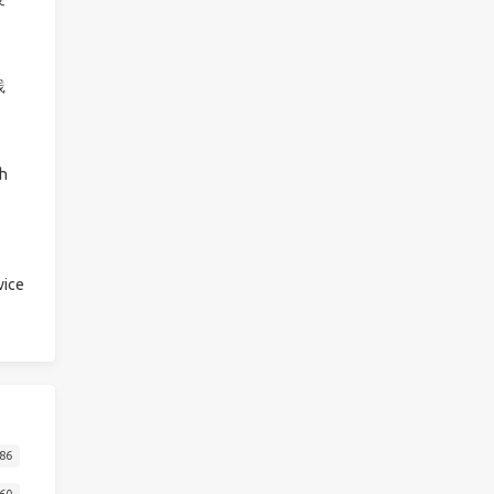
践
h
ice
86
60