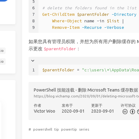
5
6
# delete the folders found in the list
7
Get-ChildItem
$parentFolder
-Directory
 
8
Where-Object
 name 
-in
$list
 |
9
Remove-Item
-Recurse
-Verbose
如果您具有管理员权限，并想为所有用户删除缓存的 Micr
示更改
：
$parentFolder
.io
.io
1
$parentFolder
 = 
"c:\users\*\AppData\Roa
PowerShell 技能连载 - 删除 Microsoft Teams 缓存数据
https://blog.vichamp.com/2020/09/01/deleting-microsoft-
作者
发布于
更新于
许可协议
Victor Woo
2020-09-01
2020-09-01
#
powershell
tip
powertip
series