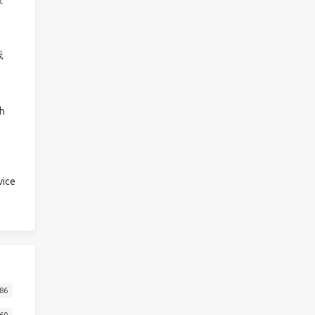
践
h
ice
86
60