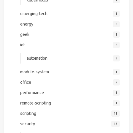
kubernetes
1
emerging-tech
1
energy
2
geek
1
iot
2
automation
2
module-system
1
office
7
performance
1
remote-scripting
1
scripting
11
security
13