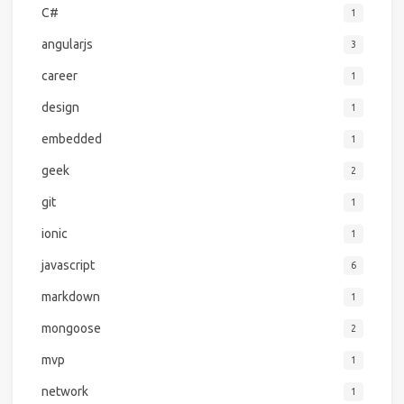
C#
1
angularjs
3
career
1
design
1
embedded
1
geek
2
git
1
ionic
1
javascript
6
markdown
1
mongoose
2
mvp
1
network
1