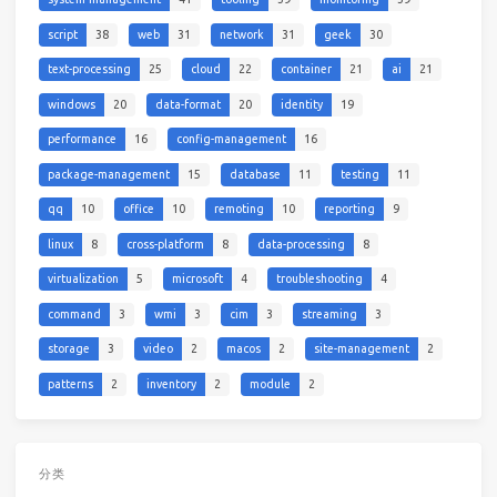
script
38
web
31
network
31
geek
30
text-processing
25
cloud
22
container
21
ai
21
windows
20
data-format
20
identity
19
performance
16
config-management
16
package-management
15
database
11
testing
11
qq
10
office
10
remoting
10
reporting
9
linux
8
cross-platform
8
data-processing
8
virtualization
5
microsoft
4
troubleshooting
4
command
3
wmi
3
cim
3
streaming
3
storage
3
video
2
macos
2
site-management
2
patterns
2
inventory
2
module
2
分类