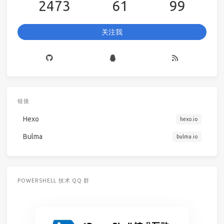
2473
61
99
关注我
链接
Hexo
hexo.io
Bulma
bulma.io
POWERSHELL 技术 QQ 群