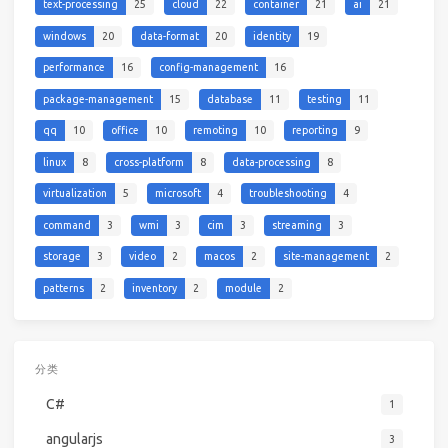
text-processing
25
cloud
22
container
21
ai
21
windows
20
data-format
20
identity
19
performance
16
config-management
16
package-management
15
database
11
testing
11
qq
10
office
10
remoting
10
reporting
9
linux
8
cross-platform
8
data-processing
8
virtualization
5
microsoft
4
troubleshooting
4
command
3
wmi
3
cim
3
streaming
3
storage
3
video
2
macos
2
site-management
2
patterns
2
inventory
2
module
2
分类
C#
1
angularjs
3