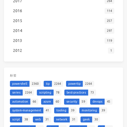
2017
264
2016
114
2015
257
2014
297
2013
119
2012
1
标签
powershell
2360
tip
2264
powertip
2264
series
2264
scripting
78
best-practices
73
automation
66
azure
60
security
59
devops
45
system-management
41
tooling
39
monitoring
39
script
38
web
31
network
31
geek
30