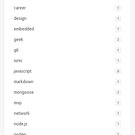
career
1
design
1
embedded
1
geek
2
git
1
ionic
1
javascript
6
markdown
1
mongoose
2
mvp
1
network
1
node.js
1
nodejs
1