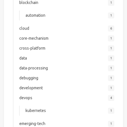
blockchain
1
automation
1
cloud
6
core-mechanism
1
cross-platform
1
data
1
data-processing
1
debugging
1
development
1
devops
4
kubernetes
1
emerging-tech
1