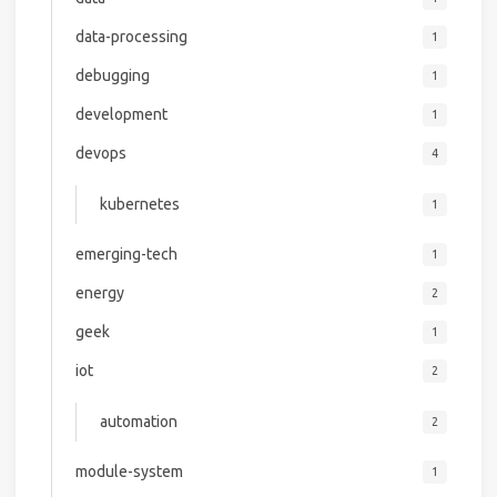
data-processing
1
debugging
1
development
1
devops
4
kubernetes
1
emerging-tech
1
energy
2
geek
1
iot
2
automation
2
module-system
1