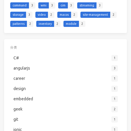
command
3
wmi
3
cim
3
streaming
3
storage
3
video
2
macos
2
site-management
2
patterns
2
inventory
2
module
2
分类
C#
1
angularjs
3
career
1
design
1
embedded
1
geek
2
git
1
ionic
1