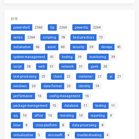
标签
powershell
2360
tip
2264
powertip
2264
series
2264
scripting
78
best-practices
73
automation
66
azure
60
security
59
devops
45
system-management
41
tooling
39
monitoring
39
script
38
web
31
network
31
geek
30
text-processing
25
cloud
22
container
21
ai
21
windows
20
data-format
20
identity
19
performance
16
config-management
16
package-management
15
database
11
testing
11
qq
10
office
10
remoting
10
reporting
9
linux
8
cross-platform
8
data-processing
8
virtualization
5
microsoft
4
troubleshooting
4