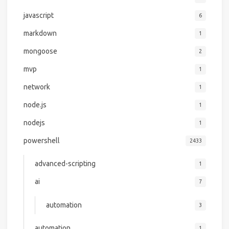
javascript
6
markdown
1
mongoose
2
mvp
1
network
1
node.js
1
nodejs
1
powershell
2433
advanced-scripting
1
ai
7
automation
3
automation
1