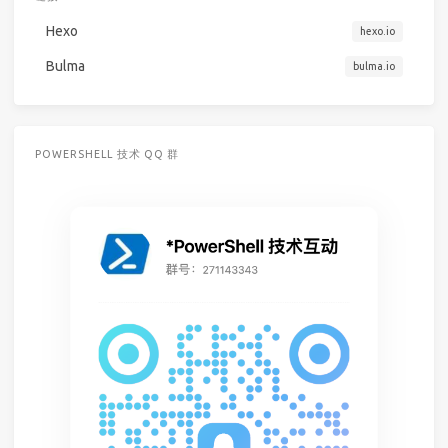
Hexo
hexo.io
Bulma
bulma.io
POWERSHELL 技术 QQ 群