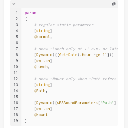
1
param
2
(
3
# regular static parameter
4
    [
string
]
5
$Normal
,
6
7
# show -Lunch only at 11 a.m. or later
8
    [
Dynamic
({(
Get-Date
)
.Hour
 -
ge
11
})]
9
    [
switch
]
10
$Lunch
,
11
12
# show -Mount only when -Path refers to a
13
    [
string
]
14
$Path
,
15
16
    [
Dynamic
({
$PSBoundParameters
[
'Path'
] -
mat
17
    [
switch
]
18
$Mount
19
)