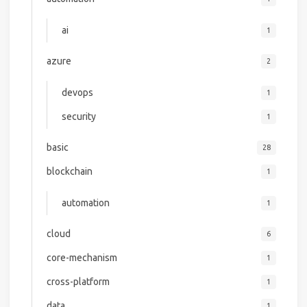
ai
1
azure
2
devops
1
security
1
basic
28
blockchain
1
automation
1
cloud
6
core-mechanism
1
cross-platform
1
data
1