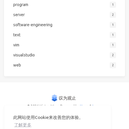
program
1
server
2
software-engineering
1
text
1
vim
1
visualstudio
2
web
2
© 2026 Victor Woo
Powered by
Hexo
&
Icarus
此网站使用Cookie来改善您的体验。
了解更多