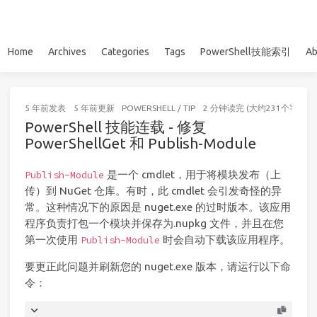
Home
Archives
Categories
Tags
PowerShell技能索引
Ab
5 年前
发表
5 年前
更新
POWERSHELL
/
TIP
2 分钟读完 (大约231个字)
PowerShell 技能连载 - 修复
PowerShellGet 和 Publish-Module
是一个 cmdlet，用于将模块发布（上
Publish-Module
传）到 NuGet 仓库。有时，此 cmdlet 会引发奇怪的异
常。这种情况下的原因是 nuget.exe 的过时版本。该应用
程序负责打包一个模块并保存为.nupkg 文件，并且在您
第一次使用
时会自动下载该应用程序。
Publish-Module
要更正此问题并刷新您的 nuget.exe 版本，请运行以下命
令：