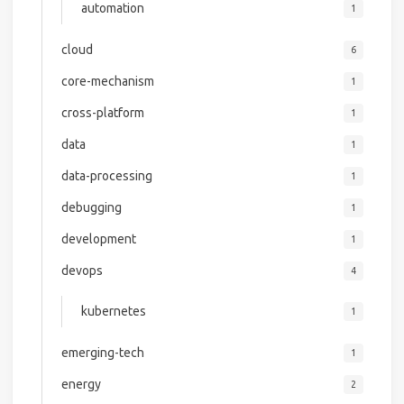
automation
1
cloud
6
core-mechanism
1
cross-platform
1
data
1
data-processing
1
debugging
1
development
1
devops
4
kubernetes
1
emerging-tech
1
energy
2