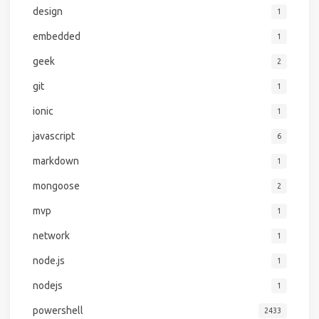
design
1
embedded
1
geek
2
git
1
ionic
1
javascript
6
markdown
1
mongoose
2
mvp
1
network
1
node.js
1
nodejs
1
powershell
2433