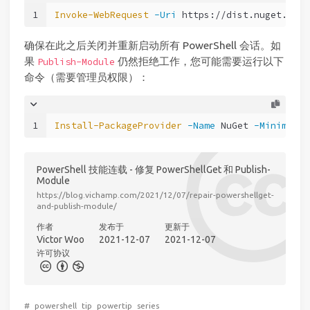
1
Invoke-WebRequest
-Uri
 https://dist.nuget.org/
确保在此之后关闭并重新启动所有 PowerShell 会话。如
果
仍然拒绝工作，您可能需要运行以下
Publish-Module
命令（需要管理员权限）：
1
Install-PackageProvider
-Name
 NuGet 
-MinimumVe
PowerShell 技能连载 - 修复 PowerShellGet 和 Publish-
Module
https://blog.vichamp.com/2021/12/07/repair-powershellget-
and-publish-module/
作者
发布于
更新于
Victor Woo
2021-12-07
2021-12-07
许可协议
#
powershell
tip
powertip
series