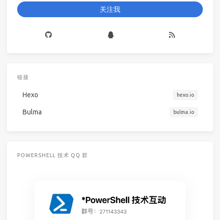
关注我
链接
Hexo
hexo.io
Bulma
bulma.io
POWERSHELL 技术 QQ 群