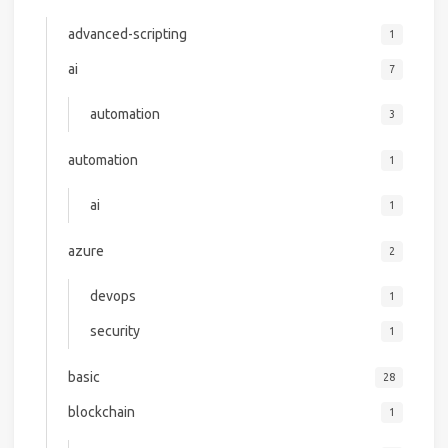
advanced-scripting
1
ai
7
automation
3
automation
1
ai
1
azure
2
devops
1
security
1
basic
28
blockchain
1