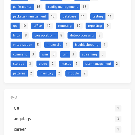
performance
16
config-management
16
package-management
15
database
11
testing
11
qq
10
office
10
remoting
10
reporting
9
linux
8
cross-platform
8
data-processing
8
virtualization
5
microsoft
4
troubleshooting
4
command
3
wmi
3
cim
3
streaming
3
storage
3
video
2
macos
2
site-management
2
patterns
2
inventory
2
module
2
分类
C#
1
angularjs
3
career
1