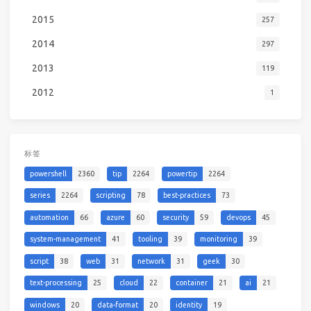
2015
257
2014
297
2013
119
2012
1
标签
powershell
2360
tip
2264
powertip
2264
series
2264
scripting
78
best-practices
73
automation
66
azure
60
security
59
devops
45
system-management
41
tooling
39
monitoring
39
script
38
web
31
network
31
geek
30
text-processing
25
cloud
22
container
21
ai
21
windows
20
data-format
20
identity
19