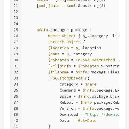
21
     [
xml
]
$data
 = 
$xml
.Substring(
3
)
22
23
24
25
$data
.packages.package |
26
Where-Object
 { 
$_
.Category 
-like
$C
27
ForEach-Object
 {
28
$location
 = 
$_
.location
29
$name
 = 
$_
.category
30
$rohdaten
 = 
Invoke-RestMethod
-Uri
31
          [
xml
]
$info
 = 
$rohdaten
.Substring(
3
)
32
$filename
 = 
$info
.Package.Files.Ins
33
          [
PSCustomObject
]
@
{
34
               Category = 
$name
35
               Command = 
$info
.package.Extrac
36
               Space = 
$info
.package.Diskspac
37
               Reboot = 
$info
.package.Reboot.
38
               Version = 
$info
.package.versio
39
               Download = 
"https://download.l
40
               Datum = 
Get-Date
41
          }