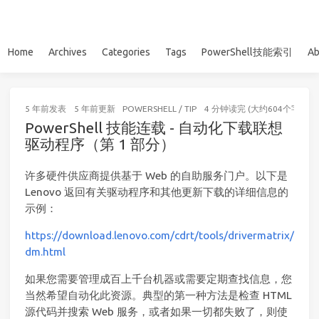
Home
Archives
Categories
Tags
PowerShell技能索引
Ab
5 年前
发表
5 年前
更新
POWERSHELL
/
TIP
4 分钟读完 (大约604个字)
PowerShell 技能连载 - 自动化下载联想
驱动程序（第 1 部分）
许多硬件供应商提供基于 Web 的自助服务门户。以下是
Lenovo 返回有关驱动程序和其他更新下载的详细信息的
示例：
https://download.lenovo.com/cdrt/tools/drivermatrix/
dm.html
如果您需要管理成百上千台机器或需要定期查找信息，您
当然希望自动化此资源。典型的第一种方法是检查 HTML
源代码并搜索 Web 服务，或者如果一切都失败了，则使