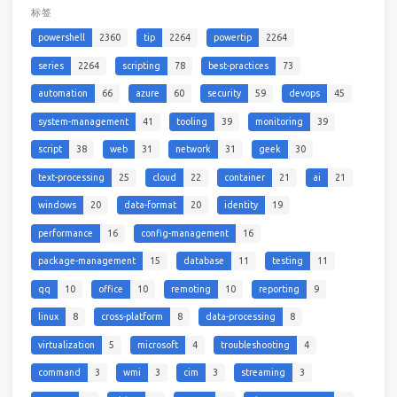
标签
powershell
2360
tip
2264
powertip
2264
series
2264
scripting
78
best-practices
73
automation
66
azure
60
security
59
devops
45
system-management
41
tooling
39
monitoring
39
script
38
web
31
network
31
geek
30
text-processing
25
cloud
22
container
21
ai
21
windows
20
data-format
20
identity
19
performance
16
config-management
16
package-management
15
database
11
testing
11
qq
10
office
10
remoting
10
reporting
9
linux
8
cross-platform
8
data-processing
8
virtualization
5
microsoft
4
troubleshooting
4
command
3
wmi
3
cim
3
streaming
3