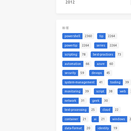
2012
标签
powershell
2360
tip
2264
powertip
2264
series
2264
scripting
78
best-practices
73
automation
66
azure
60
security
59
devops
45
system-management
41
tooling
39
monitoring
39
script
38
web
network
31
geek
30
text-processing
25
cloud
22
container
21
ai
21
windows
data-format
20
identity
19