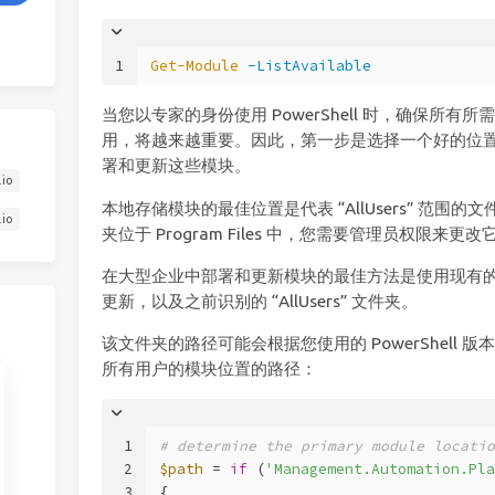
1
Get-Module
-ListAvailable
当您以专家的身份使用 PowerShell 时，确保所有所
用，将越来越重要。因此，第一步是选择一个好的位
署和更新这些模块。
.io
本地存储模块的最佳位置是代表 “AllUsers” 范围的文
.io
夹位于 Program Files 中，您需要管理员权限来更改
在大型企业中部署和更新模块的最佳方法是使用现有
更新，以及之前识别的 “AllUsers” 文件夹。
该文件夹的路径可能会根据您使用的 PowerShell
所有用户的模块位置的路径：
1
# determine the primary module locatio
2
$path
 = 
if
 (
'Management.Automation.Pla
3
{