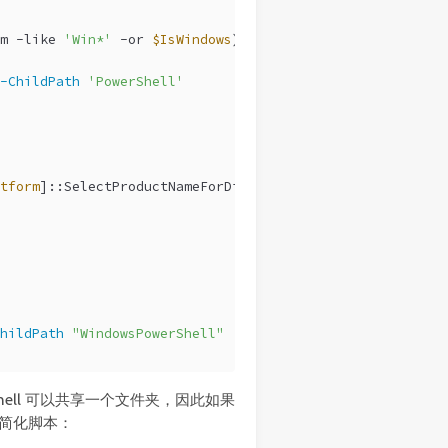
m 
-like
'Win*'
-or
$IsWindows
) {
-ChildPath
'PowerShell'
tform
]::SelectProductNameForDirectory(
'SHARED_MODULES'
)
hildPath
"WindowsPowerShell"
owerShell 可以共享一个文件夹，因此如果
一步简化脚本：