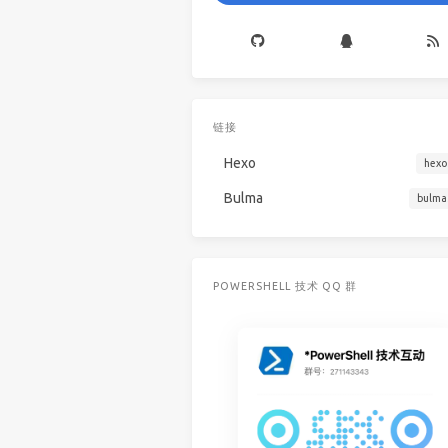
链接
Hexo
hexo
Bulma
bulma
POWERSHELL 技术 QQ 群