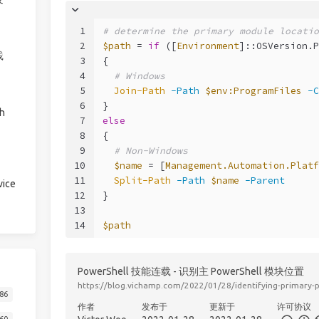
1
# determine the primary module locatio
2
$path
 = 
if
 ([
Environment
]::OSVersion.P
践
3
{
4
# Windows
5
Join-Path
-Path
$env:ProgramFiles
-C
6
}
h
7
else
8
{
9
# Non-Windows
10
$name
 = [
Management.Automation.Platf
11
Split-Path
-Path
$name
-Parent
ice
12
}
13
14
$path
PowerShell 技能连载 - 识别主 PowerShell 模块位置
https://blog.vichamp.com/2022/01/28/identifying-primary-
86
作者
发布于
更新于
许可协议
60