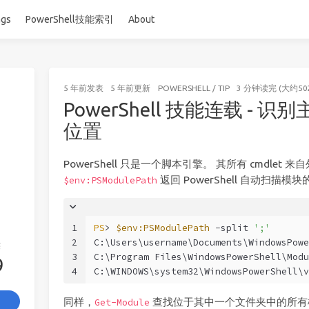
ags
PowerShell技能索引
About
5 年前
发表
5 年前
更新
POWERSHELL
/
TIP
3 分钟读完 (大约50
PowerShell 技能连载 - 识别主
位置
PowerShell 只是一个脚本引擎。 其所有 cmdlet
返回 PowerShell 自动扫描模
$env:PSModulePath
1
PS
> 
$env:PSModulePath
-split
';'
2
C:\Users\username\Documents\WindowsPowe
签
3
C:\Program Files\WindowsPowerShell\Modu
9
4
C:\WINDOWS\system32\WindowsPowerShell\v
同样，
查找位于其中一个文件夹中的所有模块
Get-Module