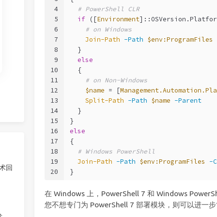
4
# PowerShell CLR
5
if
 ([
Environment
]::OSVersion.Platfor
6
# on Windows
7
Join-Path
-Path
$env:ProgramFiles
8
  }
9
else
10
  {
11
# on Non-Windows
12
$name
 = [
Management.Automation.Pla
13
Split-Path
-Path
$name
-Parent
14
  }
15
}
16
else
17
{
18
# Windows PowerShell
19
Join-Path
-Path
$env:ProgramFiles
-C
技术回
20
}
在 Windows 上，PowerShell 7 和 Windows P
您不想专门为 PowerShell 7 部署模块，则可以进
发