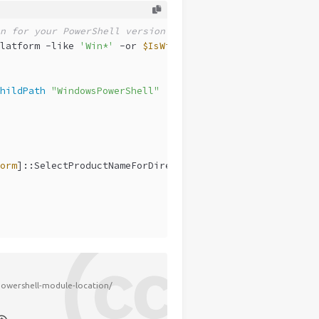
n for your PowerShell version
latform 
-like
'Win*'
-or
$IsWindows
)
hildPath
"WindowsPowerShell"
orm
]::SelectProductNameForDirectory(
'SHARED_MODULES'
)
powershell-module-location/