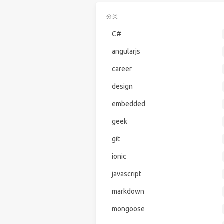
分类
C#
angularjs
career
design
embedded
geek
git
ionic
javascript
markdown
mongoose