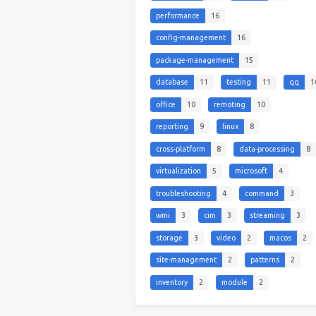
performance
16
config-management
16
package-management
15
database
11
testing
11
qq
1
office
10
remoting
10
reporting
9
linux
8
cross-platform
8
data-processing
8
virtualization
5
microsoft
4
troubleshooting
4
command
3
wmi
3
cim
3
streaming
3
storage
3
video
2
macos
2
site-management
2
patterns
2
inventory
2
module
2