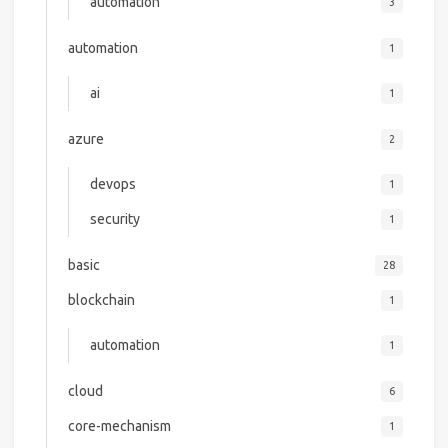
automation
3
automation
1
ai
1
azure
2
devops
1
security
1
basic
28
blockchain
1
automation
1
cloud
6
core-mechanism
1