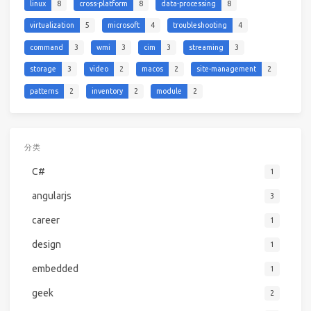
linux
8
cross-platform
8
data-processing
8
virtualization
5
microsoft
4
troubleshooting
4
command
3
wmi
3
cim
3
streaming
3
storage
3
video
2
macos
2
site-management
2
patterns
2
inventory
2
module
2
分类
C#
1
angularjs
3
career
1
design
1
embedded
1
geek
2