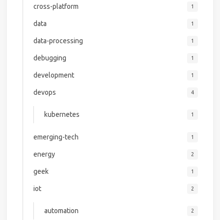
cross-platform
1
data
1
data-processing
1
debugging
1
development
1
devops
4
kubernetes
1
emerging-tech
1
energy
2
geek
1
iot
2
automation
2