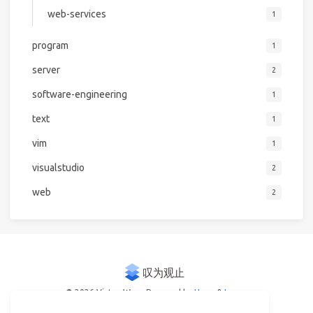
web-services
1
program
1
server
2
software-engineering
1
text
1
vim
1
visualstudio
2
web
2
© 2026 Victor Woo
Powered by
Hexo
&
Icarus