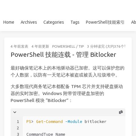
Home
Archives
Categories
Tags
PowerShell技能索引
Ab
4 年前
发表
4 年前
更新
POWERSHELL
/
TIP
3 分钟读完 (大约376个字)
PowerShell 技能连载 - 管理 Bitlocker
最好确保笔记本上的本地驱动器已加密。这可以保护您的
个人数据，以防有一天笔记本被盗或被丢入垃圾堆中。
大多数现代商务笔记本都配备 TPM 芯片并支持硬盘驱动
器的实时加密。Windows 附带管理硬盘加密的
PowerShell 模块 “Bitlocker”：
1
PS
> 
Get-Command
-Module
 bitlocker
2
3
CommandType Name                             