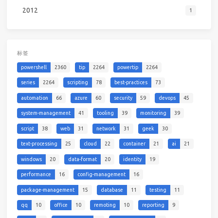
2012
1
标签
powershell
2360
tip
2264
powertip
2264
series
2264
scripting
78
best-practices
73
automation
66
azure
60
security
59
devops
45
system-management
41
tooling
39
monitoring
39
script
38
web
31
network
31
geek
30
text-processing
25
cloud
22
container
21
ai
21
windows
20
data-format
20
identity
19
performance
16
config-management
16
package-management
15
database
11
testing
11
qq
10
office
10
remoting
10
reporting
9