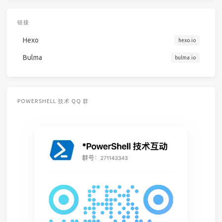
链接
Hexo
hexo.io
Bulma
bulma.io
POWERSHELL 技术 QQ 群