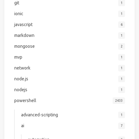
git
1
ionic
1
javascript
6
markdown
1
mongoose
2
mvp
1
network
1
node.js
1
nodejs
1
powershell
2433
advanced-scripting
1
ai
7