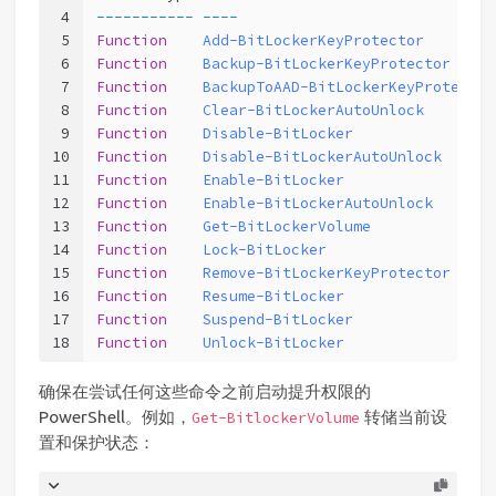
4
-----------
----
5
Function
Add-BitLockerKeyProtector
6
Function
Backup-BitLockerKeyProtector
7
Function
BackupToAAD-BitLockerKeyProtector
8
Function
Clear-BitLockerAutoUnlock
9
Function
Disable-BitLocker
10
Function
Disable-BitLockerAutoUnlock
11
Function
Enable-BitLocker
12
Function
Enable-BitLockerAutoUnlock
13
Function
Get-BitLockerVolume
14
Function
Lock-BitLocker
15
Function
Remove-BitLockerKeyProtector
16
Function
Resume-BitLocker
17
Function
Suspend-BitLocker
18
Function
Unlock-BitLocker
确保在尝试任何这些命令之前启动提升权限的
PowerShell。例如，
转储当前设
Get-BitlockerVolume
置和保护状态：