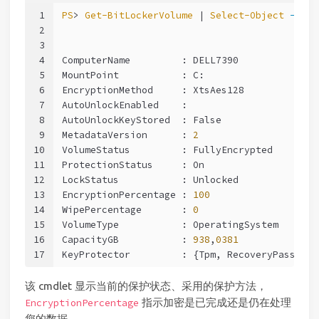
1
PS
> 
Get-BitLockerVolume
 | 
Select-Object
-Prop
2
3
4
ComputerName         : DELL7390
5
MountPoint           : C:
6
EncryptionMethod     : XtsAes128
7
AutoUnlockEnabled    :
8
AutoUnlockKeyStored  : False
9
MetadataVersion      : 
2
10
VolumeStatus         : FullyEncrypted
11
ProtectionStatus     : On
12
LockStatus           : Unlocked
13
EncryptionPercentage : 
100
14
WipePercentage       : 
0
15
VolumeType           : OperatingSystem
16
CapacityGB           : 
938
,
0381
17
KeyProtector         : {Tpm, RecoveryPassword
该 cmdlet 显示当前的保护状态、采用的保护方法，
指示加密是已完成还是仍在处理
EncryptionPercentage
您的数据。