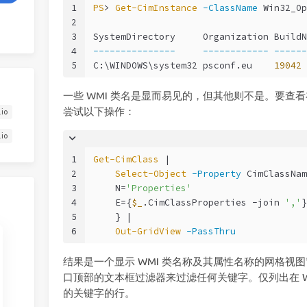
1
PS
> 
Get-CimInstance
-ClassName
 Win32_Op
2
3
SystemDirectory     Organization BuildN
4
---------------
------------
------
5
C:\WINDOWS\system32 psconf.eu    
19042
 
一些 WMI 类名是显而易见的，但其他则不是。要查
尝试以下操作：
.io
.io
1
Get-CimClass
 |
2
Select-Object
-Property
 CimClassNam
3
    N=
'Properties'
4
    E={
$_
.CimClassProperties 
-join
','
}
5
    } |
6
Out-GridView
-PassThru
结果是一个显示 WMI 类名称及其属性名称的网格视
口顶部的文本框过滤器来过滤任何关键字。仅列出在 W
的关键字的行。