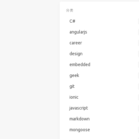
分类
C#
angularjs
career
design
embedded
geek
git
ionic
javascript
markdown
mongoose