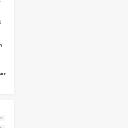
践
h
ice
86
60