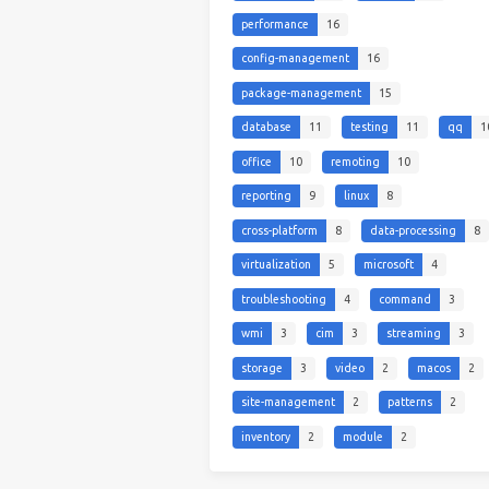
performance
16
config-management
16
package-management
15
database
11
testing
11
qq
1
office
10
remoting
10
reporting
9
linux
8
cross-platform
8
data-processing
8
virtualization
5
microsoft
4
troubleshooting
4
command
3
wmi
3
cim
3
streaming
3
storage
3
video
2
macos
2
site-management
2
patterns
2
inventory
2
module
2