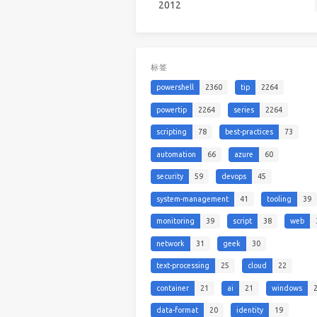
2012
标签
powershell
2360
tip
2264
powertip
2264
series
2264
scripting
78
best-practices
73
automation
66
azure
60
security
59
devops
45
system-management
41
tooling
39
monitoring
39
script
38
web
network
31
geek
30
text-processing
25
cloud
22
container
21
ai
21
windows
data-format
20
identity
19