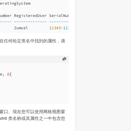
eratingSystem
umber RegisteredUser SerialNumber            Version
-----
--------------
------------
-------
      Zumsel         
12345
-12345-12345-AAOEM
10.0
.
19042
看在任何给定类名中找到的属性，请
e, 
@
{
图窗口。现在您可以使用网格视图窗
MI 类名称或其属性之一中包含您