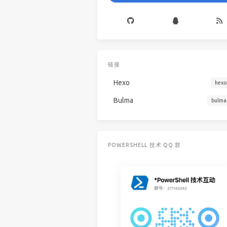
链接
Hexo
hexo
Bulma
bulma
POWERSHELL 技术 QQ 群