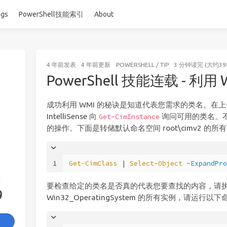
ags
PowerShell技能索引
About
4 年前
发表
4 年前
更新
POWERSHELL
/
TIP
3 分钟读完 (大约39
PowerShell 技能连载 - 利用
成功利用 WMI 的秘诀是知道代表您需求的类名。在
IntelliSense 向
询问可用的类名。
Get-CimInstance
的操作。下面是转储默认命名空间 root\cimv2 的所
1
Get-CimClass
 | 
Select-Object
-ExpandPro
签
要检查给定的类名是否真的代表您要查找的内容，请
9
Win32_OperatingSystem 的所有实例，请运行以