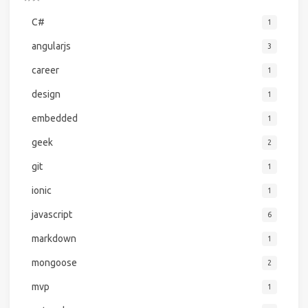
C#
1
angularjs
3
career
1
design
1
embedded
1
geek
2
git
1
ionic
1
javascript
6
markdown
1
mongoose
2
mvp
1