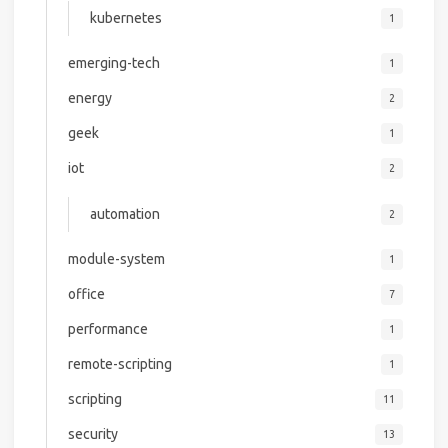
kubernetes
1
emerging-tech
1
energy
2
geek
1
iot
2
automation
2
module-system
1
office
7
performance
1
remote-scripting
1
scripting
11
security
13