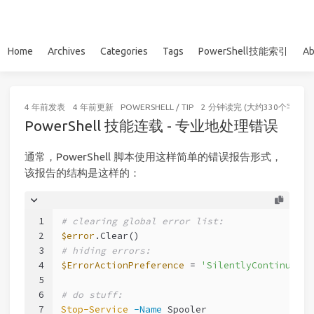
Home
Archives
Categories
Tags
PowerShell技能索引
Ab
4 年前
发表
4 年前
更新
POWERSHELL
/
TIP
2 分钟读完 (大约330个字)
PowerShell 技能连载 - 专业地处理错误
通常，PowerShell 脚本使用这样简单的错误报告形式，
该报告的结构是这样的：
1
# clearing global error list:
2
$error
.Clear()
3
# hiding errors:
4
$ErrorActionPreference
 = 
'SilentlyContinue'
5
6
# do stuff:
7
Stop-Service
-Name
 Spooler