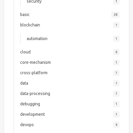
security
1
basic
28
blockchain
1
automation
1
cloud
6
core-mechanism
1
cross-platform
1
data
1
data-processing
1
debugging
1
development
1
devops
4