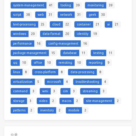
system-management
41
tooling
39
monitoring
39
script
38
web
31
network
31
geek
30
text-processing
25
cloud
22
container
21
ai
21
windows
20
data-format
20
identity
19
performance
16
config-management
16
package-management
15
database
11
testing
11
qq
10
office
10
remoting
10
reporting
9
linux
8
cross-platform
8
data-processing
8
virtualization
5
microsoft
4
troubleshooting
4
command
3
wmi
3
cim
3
streaming
3
storage
3
video
2
macos
2
site-management
2
patterns
2
inventory
2
module
2
分类