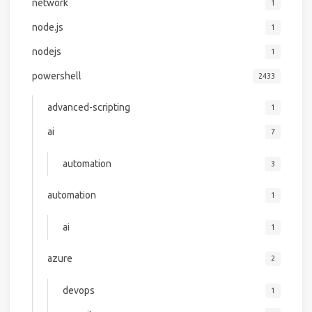
network
1
node.js
1
nodejs
1
powershell
2433
advanced-scripting
1
ai
7
automation
3
automation
1
ai
1
azure
2
devops
1