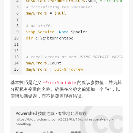
4
$PSDefaultParameterValues
.Add(
'*:ErrorVariabl
5
# initializing the variable:
6
$myErrors
 = 
$null
7
8
# do stuff:
9
Stop-Service
-Name
 Spooler
10
dir
 c:\gibtsnichtabc
11
12
13
# check errors at end USING PRIVATE VARIABLE:
14
$myErrors
.Count
15
$myErrors
 | 
Out-GridView
基本技巧是定义
的默认参数值，并为其
-ErrorVariable
分配私有变量的名称。确保在名称之前添加一个 “+”，以
便附加新错误，而不是覆盖现有错误。
PowerShell 技能连载 - 专业地处理错误
https://blog.vichamp.com/2022/05/16/professional-error-
handling/
作者
发布于
更新于