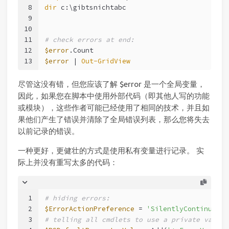
8
dir
 c:\gibtsnichtabc
9
10
11
# check errors at end:
12
$error
.Count
13
$error
 | 
Out-GridView
尽管这没有错，但您应该了解 $error 是一个全局变量，
因此，如果您在脚本中使用外部代码（即其他人写的功能
或模块），这些作者可能已经使用了相同的技术，并且如
果他们产生了错误并清除了全局错误列表，那么您将失去
以前记录的错误。
一种更好，更健壮的方式是使用私有变量进行记录。 实
际上并没有重写太多的代码：
1
# hiding errors:
2
$ErrorActionPreference
 = 
'SilentlyContinue'
3
# telling all cmdlets to use a private variab