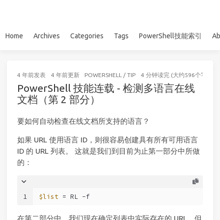
Home
Archives
Categories
Tags
PowerShell技能索引
Ab
4 年前
发表
4 年前
更新
POWERSHELL
/
TIP
4 分钟读完 (大约596个字)
PowerShell 技能连载 - 检测多语言在线
文档（第 2 部分）
要如何自动检查在线文档所支持的语言？
如果 URL 使用语言 ID，则很容易创建具有所有可用语言
ID 的 URL 列表。 这就是我们到目前为止第一部分中所做
的：
1
$list
 = RL 
-f
在第二部分中，我们现在确定列表中实际存在的 URL。但