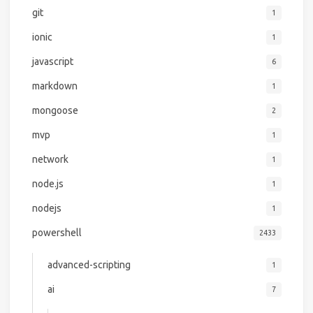
git
1
ionic
1
javascript
6
markdown
1
mongoose
2
mvp
1
network
1
node.js
1
nodejs
1
powershell
2433
advanced-scripting
1
ai
7