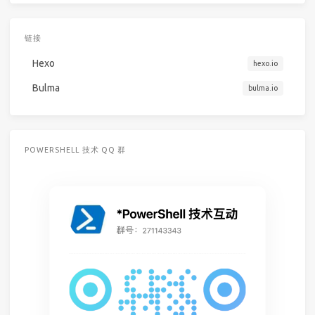
链接
Hexo
hexo.io
Bulma
bulma.io
POWERSHELL 技术 QQ 群