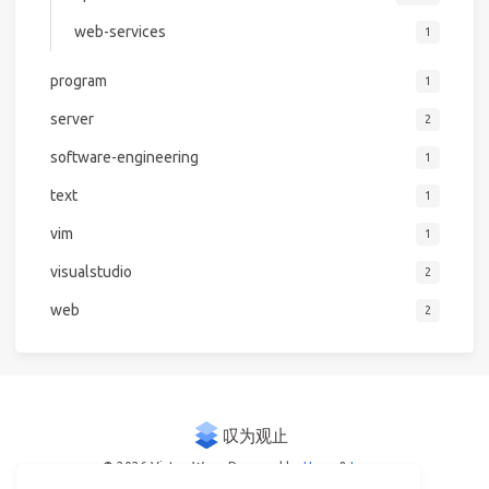
web-services
1
program
1
server
2
software-engineering
1
text
1
vim
1
visualstudio
2
web
2
© 2026 Victor Woo
Powered by
Hexo
&
Icarus