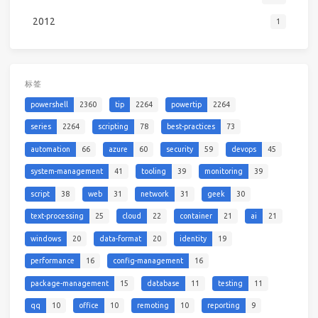
2012
1
标签
powershell
2360
tip
2264
powertip
2264
series
2264
scripting
78
best-practices
73
automation
66
azure
60
security
59
devops
45
system-management
41
tooling
39
monitoring
39
script
38
web
31
network
31
geek
30
text-processing
25
cloud
22
container
21
ai
21
windows
20
data-format
20
identity
19
performance
16
config-management
16
package-management
15
database
11
testing
11
qq
10
office
10
remoting
10
reporting
9