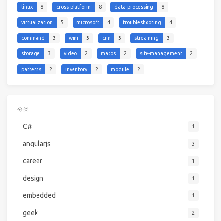
linux
8
cross-platform
8
data-processing
8
virtualization
5
microsoft
4
troubleshooting
4
command
3
wmi
3
cim
3
streaming
3
storage
3
video
2
macos
2
site-management
2
patterns
2
inventory
2
module
2
分类
C#
1
angularjs
3
career
1
design
1
embedded
1
geek
2