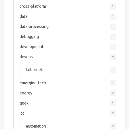
cross-platform
1
data
1
data-processing
1
debugging
1
development
1
devops
4
kubernetes
1
emerging-tech
1
energy
2
geek
1
iot
2
automation
2