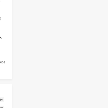
践
h
ice
86
60