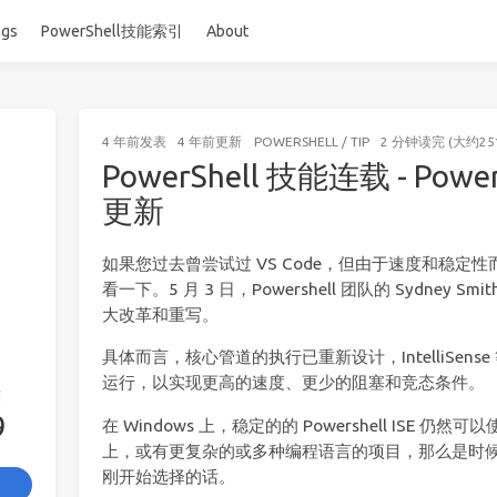
ags
PowerShell技能索引
About
4 年前
发表
4 年前
更新
POWERSHELL
/
TIP
2 分钟读完 (大约25
PowerShell 技能连载 - Pow
更新
如果您过去曾尝试过 VS Code，但由于速度和稳定
看一下。5 月 3 日，Powershell 团队的 Sydney Smi
大改革和重写。
具体而言，核心管道的执行已重新设计，IntelliSen
运行，以实现更高的速度、更少的阻塞和竞态条件。
签
9
在 Windows 上，稳定的的 Powershell ISE
上，或有更复杂的或多种编程语言的项目，那么是时候给 
刚开始选择的话。