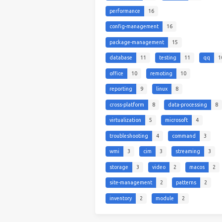
performance
16
config-management
16
package-management
15
database
11
testing
11
qq
1
office
10
remoting
10
reporting
9
linux
8
cross-platform
8
data-processing
8
virtualization
5
microsoft
4
troubleshooting
4
command
3
wmi
3
cim
3
streaming
3
storage
3
video
2
macos
2
site-management
2
patterns
2
inventory
2
module
2