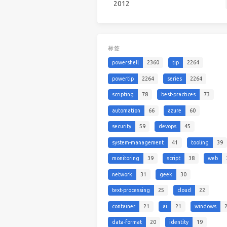
2012
标签
powershell
2360
tip
2264
powertip
2264
series
2264
scripting
78
best-practices
73
automation
66
azure
60
security
59
devops
45
system-management
41
tooling
39
monitoring
39
script
38
web
network
31
geek
30
text-processing
25
cloud
22
container
21
ai
21
windows
data-format
20
identity
19