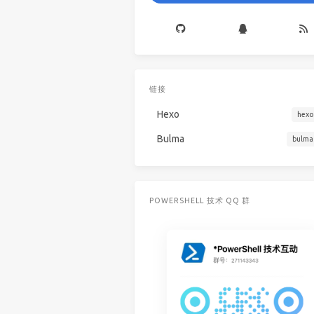
链接
Hexo
hexo
Bulma
bulma
POWERSHELL 技术 QQ 群