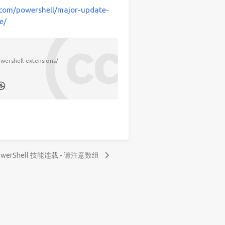
t.com/powershell/major-update-
e/
wershell-extensions/
owerShell 技能连载 - 请注意数组