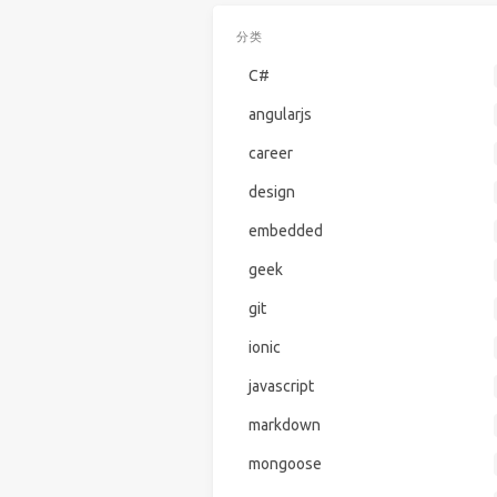
分类
C#
angularjs
career
design
embedded
geek
git
ionic
javascript
markdown
mongoose