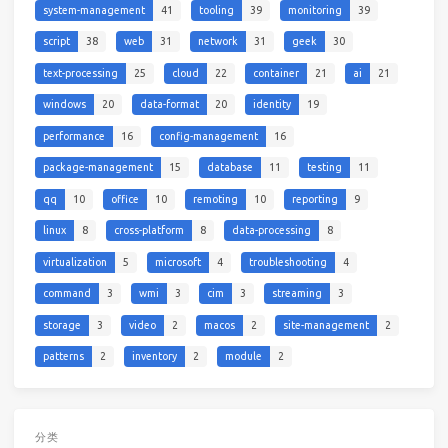
system-management
41
tooling
39
monitoring
39
script
38
web
31
network
31
geek
30
text-processing
25
cloud
22
container
21
ai
21
windows
20
data-format
20
identity
19
performance
16
config-management
16
package-management
15
database
11
testing
11
qq
10
office
10
remoting
10
reporting
9
linux
8
cross-platform
8
data-processing
8
virtualization
5
microsoft
4
troubleshooting
4
command
3
wmi
3
cim
3
streaming
3
storage
3
video
2
macos
2
site-management
2
patterns
2
inventory
2
module
2
分类