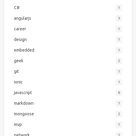
C#
1
angularjs
3
career
1
design
1
embedded
1
geek
2
git
1
ionic
1
javascript
6
markdown
1
mongoose
2
mvp
1
network
1