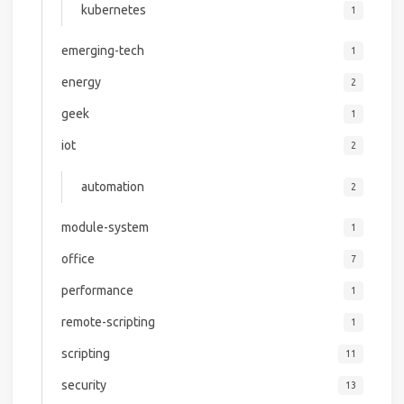
kubernetes
1
emerging-tech
1
energy
2
geek
1
iot
2
automation
2
module-system
1
office
7
performance
1
remote-scripting
1
scripting
11
security
13