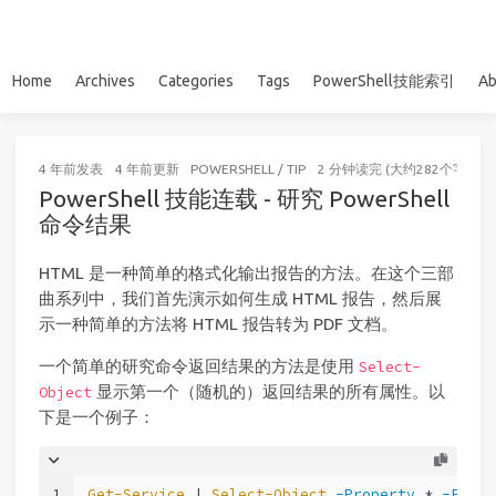
Home
Archives
Categories
Tags
PowerShell技能索引
Ab
4 年前
发表
4 年前
更新
POWERSHELL
/
TIP
2 分钟读完 (大约282个字)
PowerShell 技能连载 - 研究 PowerShell
命令结果
HTML 是一种简单的格式化输出报告的方法。在这个三部
曲系列中，我们首先演示如何生成 HTML 报告，然后展
示一种简单的方法将 HTML 报告转为 PDF 文档。
一个简单的研究命令返回结果的方法是使用
Select-
显示第一个（随机的）返回结果的所有属性。以
Object
下是一个例子：
1
Get-Service
 | 
Select-Object
-Property
 * 
-First