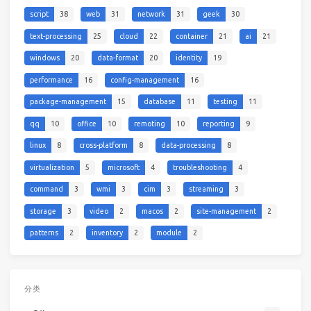
script
38
web
31
network
31
geek
30
text-processing
25
cloud
22
container
21
ai
21
windows
20
data-format
20
identity
19
performance
16
config-management
16
package-management
15
database
11
testing
11
qq
10
office
10
remoting
10
reporting
9
linux
8
cross-platform
8
data-processing
8
virtualization
5
microsoft
4
troubleshooting
4
command
3
wmi
3
cim
3
streaming
3
storage
3
video
2
macos
2
site-management
2
patterns
2
inventory
2
module
2
分类