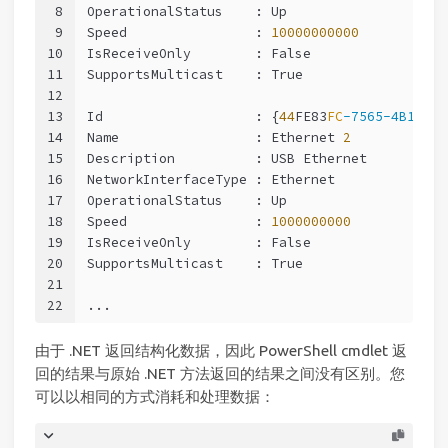
8
OperationalStatus    : Up
9
Speed                : 
10000000000
10
IsReceiveOnly        : False
11
SupportsMulticast    : True
12
13
Id                   : {
44
FE83
FC
-7565-4B18-AA
14
Name                 : Ethernet 
2
15
Description          : USB Ethernet
16
NetworkInterfaceType : Ethernet
17
OperationalStatus    : Up
18
Speed                : 
1000000000
19
IsReceiveOnly        : False
20
SupportsMulticast    : True
21
22
...
由于 .NET 返回结构化数据，因此 PowerShell cmdlet 返
回的结果与原始 .NET 方法返回的结果之间没有区别。您
可以以相同的方式消耗和处理数据：