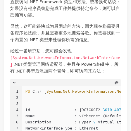
直接访问 .NET Framework 类型和方法。或者换句话说：
如果没有程序员替您完成工作并提供特定命令，则可以自
己编写功能。
显然，这可能很快成为最困难的方法，因为现在您需要具
备程序员技能，并且需要更多地搜索谷歌。你需要找到一
个内置的 .NET 类型来处理你所需的信息。
经过一番研究后，您可能会发现
[System.Net.NetworkInformation.NetworkInterface
.NET类型管理网络适配器，并且在 PowerShell 中，所
]
有 .NET 类型后添加两个冒号，即可访问其方法：
1
PS
 C:\> [
System.Net.NetworkInformation.Networ
2
3
4
Id                   : {DC7C0CE2
-B070-4070-B5
5
Name                 : vEthernet (Default 
Swi
6
Description          : Hyper
-V
 Virtual Ethern
7
NetworkInterfaceType : Ethernet