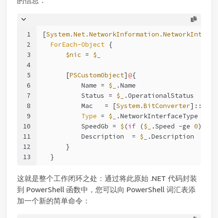
的信息：
1
[
System.Net.NetworkInformation.NetworkInterfa
2
ForEach-Object
 {
3
$nic
 = 
$_
4
5
      [
PSCustomObject
]
@
{
6
          Name = 
$_
.Name
7
          Status = 
$_
.OperationalStatus
8
          Mac   = [
System.BitConverter
]::ToSt
9
Type
 = 
$_
.NetworkInterfaceType
10
          SpeedGb = 
$
(
if
 (
$_
.Speed 
-ge
0
) { 
$
11
          Description  = 
$_
.Description
12
      }
13
  }
这就是整个工作闭环之处：通过将此原始 .NET 代码封装
到 PowerShell 函数中，您可以向 PowerShell 词汇表添
加一个新的简单命令：