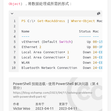
），将数据处理成所需的形式：
Object
1
PS
 C:\> 
Get-MacAddress
 | 
Where-Object
 Mac | 
S
2
3
Name                         Status Mac      
4
----
------
---
5
vEthernet (Default 
Switch
)       Up 
00
-15-5D-
6
Ethernet 
2
                       Up 
80
-3F-5D-
7
Local Area Connection* 
1
       Down 
24
-EE-9A-
8
Local Area Connection* 
2
       Down 
26
-EE-9A-
9
WLAN                           Down 
24
-EE-9A-
10
Bluetooth Network Connection   Down 
24
-EE-9A-
PowerShell 技能连载 - 使用 PowerShell 解决问题（第 4
部分）
https://blog.vichamp.com/2023/04/11/solving-problems-
with-powershell-part-4/
作者
发布于
更新于
Victor Woo
2023-04-11
2023-04-11