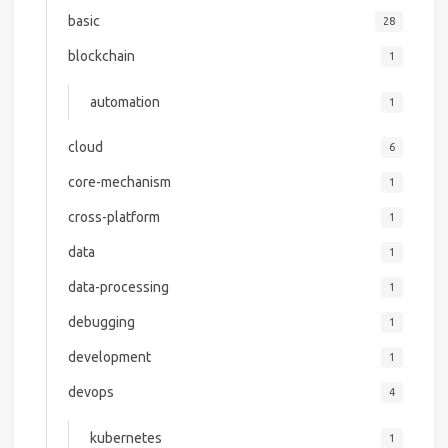
basic
28
blockchain
1
automation
1
cloud
6
core-mechanism
1
cross-platform
1
data
1
data-processing
1
debugging
1
development
1
devops
4
kubernetes
1