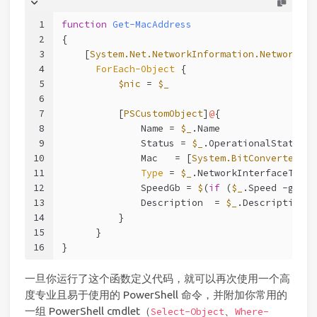
1
function
Get-MacAddress
2
{
3
    [
System.Net.NetworkInformation.NetworkInt
4
ForEach-Object
 {
5
$nic
 = 
$_
6
7
          [
PSCustomObject
]
@
{
8
              Name = 
$_
.Name
9
              Status = 
$_
.OperationalStatus
10
              Mac   = [
System.BitConverter
]::
11
Type
 = 
$_
.NetworkInterfaceType
12
              SpeedGb = 
$
(
if
 (
$_
.Speed 
-ge
0
)
13
              Description  = 
$_
.Description
14
          }
15
      }
16
}
一旦你运行了这个函数定义代码，就可以再次使用一个高
度专业且易于使用的 PowerShell 命令，并附加你常用的
一组 PowerShell cmdlet（
、
Select-Object
Where-