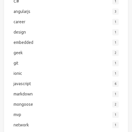
C#
1
angularjs
3
career
1
design
1
embedded
1
geek
2
git
1
ionic
1
javascript
6
markdown
1
mongoose
2
mvp
1
network
1