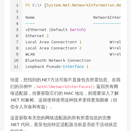
1
PS
 C:\> [
System.Net.NetworkInformation.Networ
2
3
Name                         NetworkInterface
4
----
----------------
5
vEthernet (Default 
Switch
)               Ethe
6
Ethernet 
2
                               Ethe
7
Local Area Connection* 
1
            Wireless8
8
Local Area Connection* 
2
            Wireless8
9
WLAN                                Wireless8
10
Bluetooth Network Connection             Ethe
11
Loopback Pseudo
-Interface
1
              Loop
但是，您找到的.NET方法可能不直接包含所需信息。在我
们的示例中，
返回所有网
GetAllNetworkInterfaces()
络适配器，但要获取它们的 MAC 地址，则需要深入了解
.NET 对象树。这就使得使用这种技术变得更加困难（但
也令人兴奋和有益）。
这是获取有关您的网络适配器的所有所需信息的完整
.NET 代码，甚至包括特定适配器当前是否处于活动状态