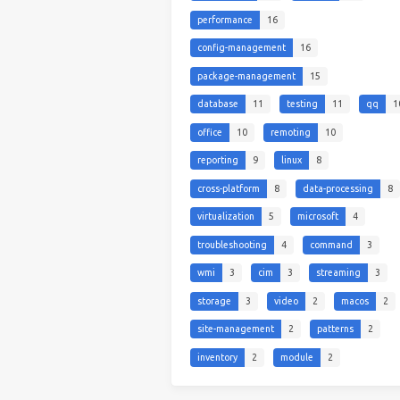
performance
16
config-management
16
package-management
15
database
11
testing
11
qq
1
office
10
remoting
10
reporting
9
linux
8
cross-platform
8
data-processing
8
virtualization
5
microsoft
4
troubleshooting
4
command
3
wmi
3
cim
3
streaming
3
storage
3
video
2
macos
2
site-management
2
patterns
2
inventory
2
module
2