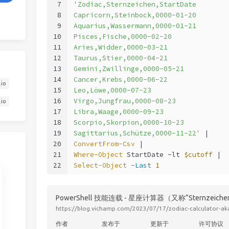
7
'Zodiac,Sternzeichen,StartDate
8
Capricorn,Steinbock,0000-01-20
9
Aquarius,Wassermann,0000-01-21
10
Pisces,Fische,0000-02-20
11
Aries,Widder,0000-03-21
12
Taurus,Stier,0000-04-21
13
Gemini,Zwillinge,0000-05-21
14
Cancer,Krebs,0000-06-22
.io
15
Leo,Löwe,0000-07-23
16
Virgo,Jungfrau,0000-08-23
.io
17
Libra,Waage,0000-09-23
18
Scorpio,Skorpion,0000-10-23
19
Sagittarius,Schütze,0000-11-22'
 |
20
ConvertFrom-Csv
 |
21
Where-Object
 StartDate 
-lt
$cutoff
 |
22
Select-Object
-Last
1
PowerShell 技能连载 - 星座计算器（又称“Sternzeiche
https://blog.vichamp.com/2023/07/17/zodiac-calculator-ak
作者
发布于
更新于
许可协议