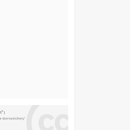
n”）
a-sternzeichen/