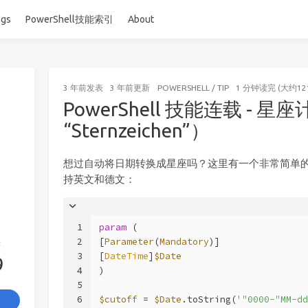
ags
PowerShell技能索引
About
3 年前
发表
3 年前
更新
POWERSHELL
/
TIP
1 分钟读完 (大约12
PowerShell 技能连载 - 
“Sternzeichen”）
想过自动将日期转换成星座吗？这里有一个非常简单
持英文和德文：
1
param
 (
2
[
Parameter
(
Mandatory
)]
签
3
[
DateTime
]
$Date
9
4
)
5
6
$cutoff
 = 
$Date
.toString(
'"0000-"MM-dd