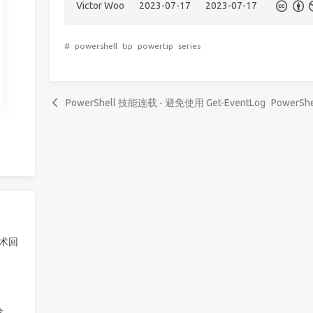
Victor Woo
2023-07-17
2023-07-17
#
powershell
tip
powertip
series
PowerShell 技能连载 - 避免使用 Get-EventLog
PowerS
技术回
发