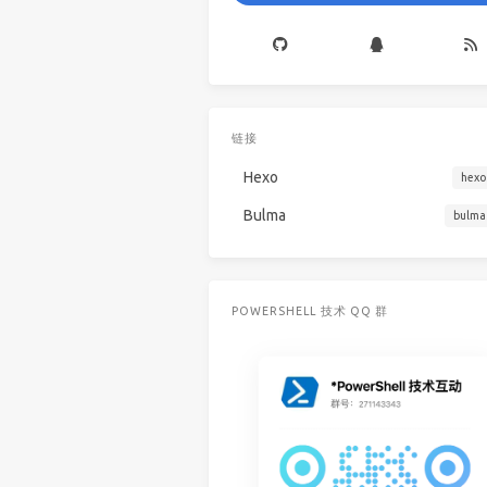
链接
Hexo
hexo
Bulma
bulma
POWERSHELL 技术 QQ 群