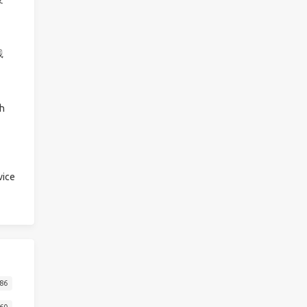
践
h
ice
86
60