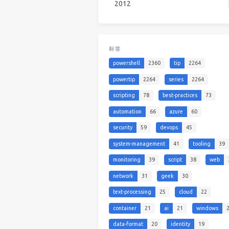
2012
标签
powershell
2360
tip
2264
powertip
2264
series
2264
scripting
78
best-practices
73
automation
66
azure
60
security
59
devops
45
system-management
41
tooling
39
monitoring
39
script
38
web
network
31
geek
30
text-processing
25
cloud
22
container
21
ai
21
windows
data-format
20
identity
19