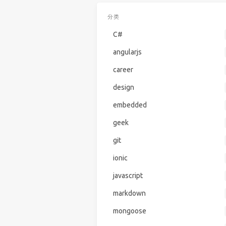
分类
C#
angularjs
career
design
embedded
geek
git
ionic
javascript
markdown
mongoose