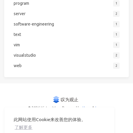
program
1
server
2
software-engineering
1
text
1
vim
1
visualstudio
2
web
2
© 2026 Victor Woo
Powered by
Hexo
&
Icarus
此网站使用Cookie来改善您的体验。
了解更多