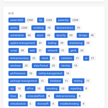
标签
powershell
2360
tip
2264
powertip
2264
series
2264
scripting
78
best-practices
73
automation
66
azure
60
security
59
devops
45
system-management
41
tooling
39
monitoring
39
script
38
web
31
network
31
geek
30
text-processing
25
cloud
22
container
21
ai
21
windows
20
data-format
20
identity
19
performance
16
config-management
16
package-management
15
database
11
testing
11
qq
10
office
10
remoting
10
reporting
9
linux
8
cross-platform
8
data-processing
8
virtualization
5
microsoft
4
troubleshooting
4