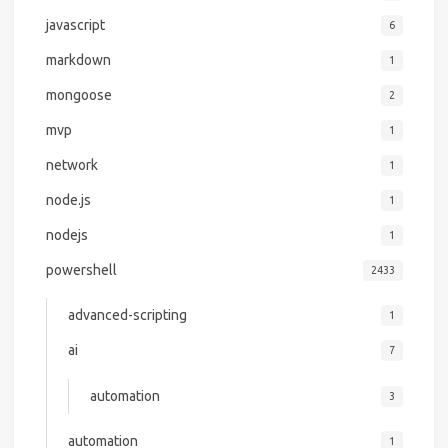
javascript
6
markdown
1
mongoose
2
mvp
1
network
1
node.js
1
nodejs
1
powershell
2433
advanced-scripting
1
ai
7
automation
3
automation
1