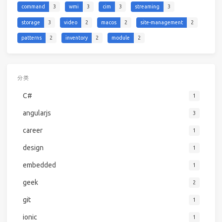
command
3
wmi
3
cim
3
streaming
3
storage
3
video
2
macos
2
site-management
2
patterns
2
inventory
2
module
2
分类
C#
1
angularjs
3
career
1
design
1
embedded
1
geek
2
git
1
ionic
1