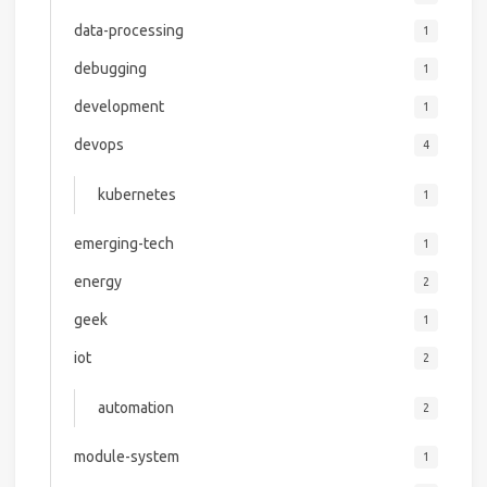
data-processing
1
debugging
1
development
1
devops
4
kubernetes
1
emerging-tech
1
energy
2
geek
1
iot
2
automation
2
module-system
1