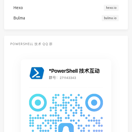
Hexo
hexo.io
Bulma
bulma.io
POWERSHELL 技术 QQ 群