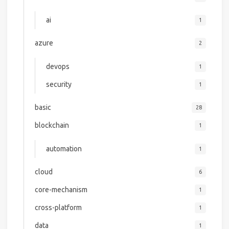
ai
1
azure
2
devops
1
security
1
basic
28
blockchain
1
automation
1
cloud
6
core-mechanism
1
cross-platform
1
data
1