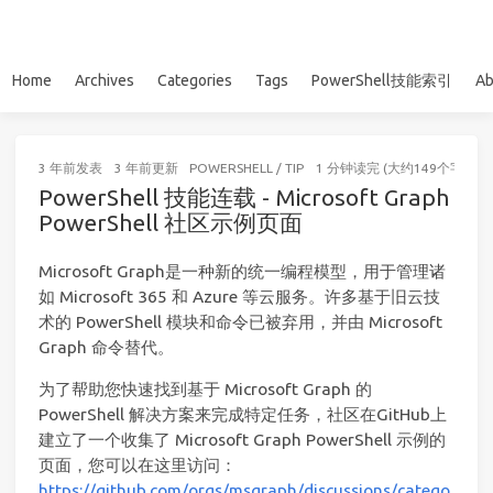
Home
Archives
Categories
Tags
PowerShell技能索引
Ab
3 年前
发表
3 年前
更新
POWERSHELL
/
TIP
1 分钟读完 (大约149个字)
PowerShell 技能连载 - Microsoft Graph
PowerShell 社区示例页面
Microsoft Graph是一种新的统一编程模型，用于管理诸
如 Microsoft 365 和 Azure 等云服务。许多基于旧云技
术的 PowerShell 模块和命令已被弃用，并由 Microsoft
Graph 命令替代。
为了帮助您快速找到基于 Microsoft Graph 的
PowerShell 解决方案来完成特定任务，社区在GitHub上
建立了一个收集了 Microsoft Graph PowerShell 示例的
页面，您可以在这里访问：
https://github.com/orgs/msgraph/discussions/catego