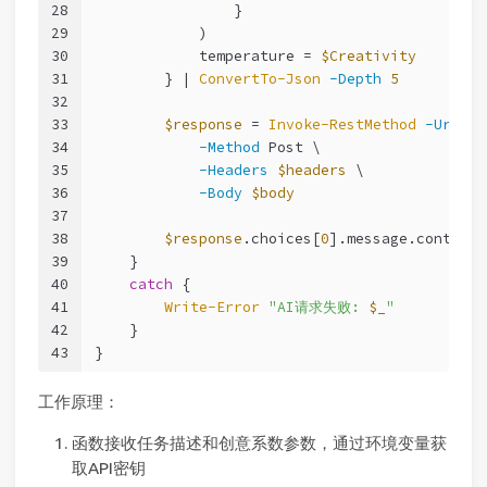
28
                }
29
            )
30
            temperature = 
$Creativity
31
        } | 
ConvertTo-Json
-Depth
5
32
33
$response
 = 
Invoke-RestMethod
-Uri
'h
34
-Method
 Post \
35
-Headers
$headers
 \
36
-Body
$body
37
38
$response
.choices[
0
].message.content
39
    }
40
catch
 {
41
Write-Error
"AI请求失败: 
$_
"
42
    }
43
}
工作原理：
函数接收任务描述和创意系数参数，通过环境变量获
取API密钥