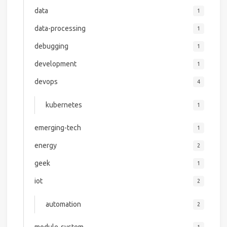
data
1
data-processing
1
debugging
1
development
1
devops
4
kubernetes
1
emerging-tech
1
energy
2
geek
1
iot
2
automation
2