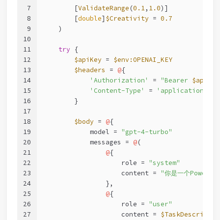
7
        [
ValidateRange
(
0.1
,
1.0
)]
8
        [
double
]
$Creativity
 = 
0.7
9
    )
10
11
try
 {
12
$apiKey
 = 
$env:OPENAI_KEY
13
$headers
 = 
@
{
14
'Authorization'
 = 
"Bearer 
$apiKey
15
'Content-Type'
 = 
'application/jso
16
        }
17
18
$body
 = 
@
{
19
            model = 
"gpt-4-turbo"
20
            messages = 
@
(
21
@
{
22
                    role = 
"system"
23
                    content = 
"你是一个PowerS
24
                },
25
@
{
26
                    role = 
"user"
27
                    content = 
$TaskDescriptio