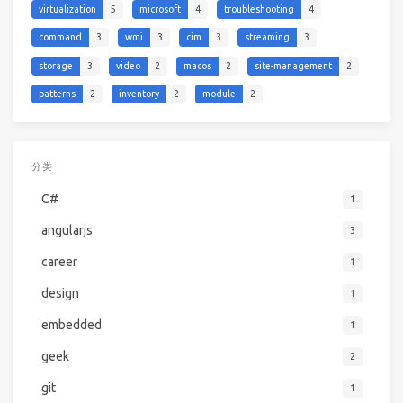
virtualization
5
microsoft
4
troubleshooting
4
command
3
wmi
3
cim
3
streaming
3
storage
3
video
2
macos
2
site-management
2
patterns
2
inventory
2
module
2
分类
C#
1
angularjs
3
career
1
design
1
embedded
1
geek
2
git
1