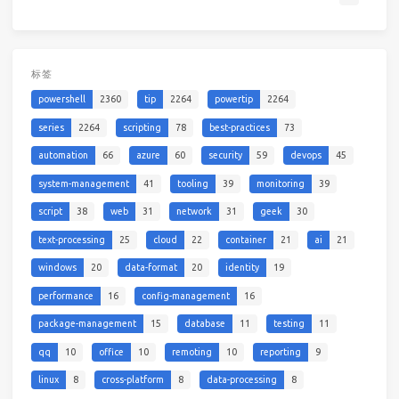
标签
powershell
2360
tip
2264
powertip
2264
series
2264
scripting
78
best-practices
73
automation
66
azure
60
security
59
devops
45
system-management
41
tooling
39
monitoring
39
script
38
web
31
network
31
geek
30
text-processing
25
cloud
22
container
21
ai
21
windows
20
data-format
20
identity
19
performance
16
config-management
16
package-management
15
database
11
testing
11
qq
10
office
10
remoting
10
reporting
9
linux
8
cross-platform
8
data-processing
8