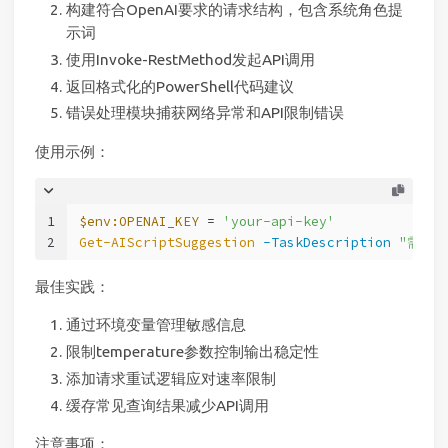
构建符合OpenAI要求的请求结构，包含系统角色提
示词
使用Invoke-RestMethod发起API调用
返回格式化的PowerShell代码建议
错误处理模块捕获网络异常和API限制错误
使用示例：
1
$env:OPENAI_KEY
 = 
'your-api-key'
2
Get-AIScriptSuggestion
-TaskDescription
"需要批
最佳实践：
通过环境变量管理敏感信息
限制temperature参数控制输出稳定性
添加请求重试逻辑应对速率限制
缓存常见查询结果减少API调用
注意事项：