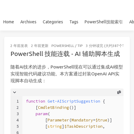
Home
Archives
Categories
Tags
PowerShell技能索引
Ab
2 年前
发表
2 年前
更新
POWERSHELL
/
TIP
3 分钟读完 (大约387个字)
PowerShell 技能连载 - AI 辅助脚本生成
随着AI技术的进步，PowerShell现在可以通过集成AI模型
实现智能代码建议功能。本方案通过封装OpenAI API实
现脚本自动生成：
1
function
Get-AIScriptSuggestion
 {
2
[
CmdletBinding
()]
3
param
(
4
        [
Parameter
(
Mandatory
=
$true
)]
5
        [
string
]
$TaskDescription
,
6