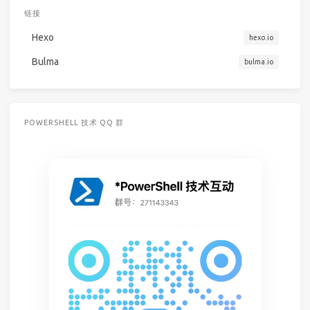
链接
Hexo
hexo.io
Bulma
bulma.io
POWERSHELL 技术 QQ 群