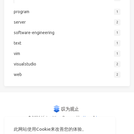
program
1
server
2
software-engineering
1
text
1
vim
1
visualstudio
2
web
2
© 2026 Victor Woo
Powered by
Hexo
&
Icarus
此网站使用Cookie来改善您的体验。