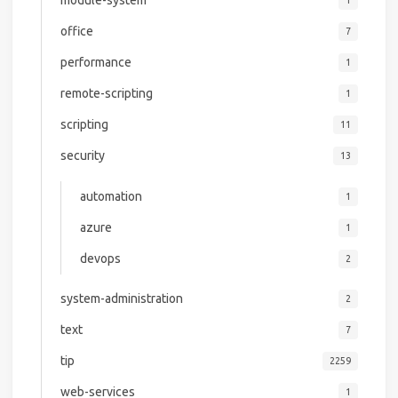
module-system
1
office
7
performance
1
remote-scripting
1
scripting
11
security
13
automation
1
azure
1
devops
2
system-administration
2
text
7
tip
2259
web-services
1