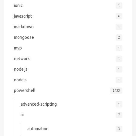
ionic
1
javascript
6
markdown
1
mongoose
2
mvp
1
network
1
node.js
1
nodejs
1
powershell
2433
advanced-scripting
1
ai
7
automation
3