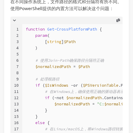
在不同操作系统上，文件路径的格式和分隔符有所不同。
使用PowerShell提供的内置方法可以解决这个问题：
1
function
Get-CrossPlatformPath
 {
2
param
(
3
        [
string
]
$Path
4
    )
5
6
# 使用Join-Path确保路径分隔符正确
7
$normalizedPath
 = 
$Path
8
9
# 处理根路径
10
if
 (
$IsWindows
-or
 (
$PSVersionTable
.PSVer
11
# 在Windows上，确保使用正确的驱动器表示法
12
if
 (
-not
$normalizedPath
.Contains(
':'
13
$normalizedPath
 = 
"C:
$normalizedP
14
        }
15
    }
16
else
 {
17
# 在Linux/macOS上，将Windows路径转换为Un