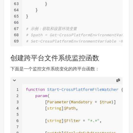
63
        }
64
    }
65
}
66
67
# 示例：获取和设置环境变量
68
# $path = Get-CrossPlatformEnvironmentVariabl
69
# Set-CrossPlatformEnvironmentVariable -Name 
创建跨平台文件系统监控函数
下面是一个监控文件系统变化的跨平台函数：
1
function
Start-CrossPlatformFileWatcher
 {
2
param
(
3
        [
Parameter
(
Mandatory
 = 
$true
)]
4
        [
string
]
$Path
,
5
6
        [
string
]
$Filter
 = 
"*.*"
,
7