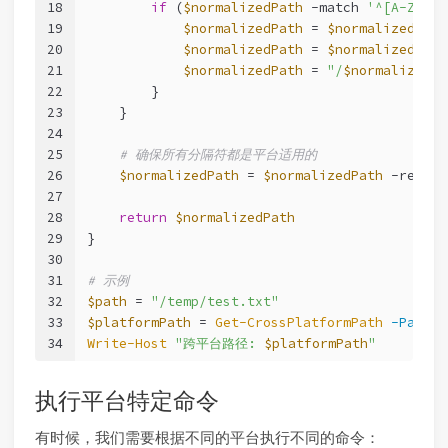
18
if
 (
$normalizedPath
-match
'^[A-Za-z]
19
$normalizedPath
 = 
$normalizedPath
20
$normalizedPath
 = 
$normalizedPath
21
$normalizedPath
 = 
"/
$normalizedPa
22
        }
23
    }
24
25
# 确保所有分隔符都是平台适用的
26
$normalizedPath
 = 
$normalizedPath
-replac
27
28
return
$normalizedPath
29
}
30
31
# 示例
32
$path
 = 
"/temp/test.txt"
33
$platformPath
 = 
Get-CrossPlatformPath
-Path
$
34
Write-Host
"跨平台路径: 
$platformPath
"
执行平台特定命令
有时候，我们需要根据不同的平台执行不同的命令：