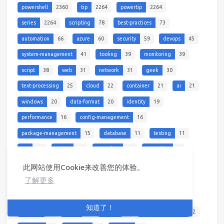
powershell
2360
tip
2264
powertip
2264
series
2264
scripting
78
best-practices
73
automation
66
azure
60
security
59
devops
45
system-management
41
tooling
39
monitoring
39
script
38
web
31
network
31
geek
30
text-processing
25
cloud
22
container
21
ai
21
windows
20
data-format
20
identity
19
performance
16
config-management
16
package-management
15
database
11
testing
11
qq
10
office
10
remoting
10
reporting
9
linux
8
cross-platform
8
data-processing
8
此网站使用Cookie来改善您的体验。
了解更多
virtualization
5
microsoft
4
troubleshooting
4
command
3
wmi
3
cim
3
streaming
3
知道了！
storage
3
video
2
macos
2
site-management
2