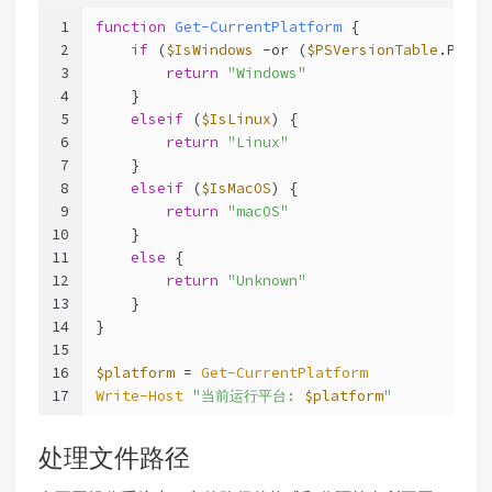
1
function
Get-CurrentPlatform
 {
2
if
 (
$IsWindows
-or
 (
$PSVersionTable
.PSVer
3
return
"Windows"
4
    }
5
elseif
 (
$IsLinux
) {
6
return
"Linux"
7
    }
8
elseif
 (
$IsMacOS
) {
9
return
"macOS"
10
    }
11
else
 {
12
return
"Unknown"
13
    }
14
}
15
16
$platform
 = 
Get-CurrentPlatform
17
Write-Host
"当前运行平台: 
$platform
"
处理文件路径