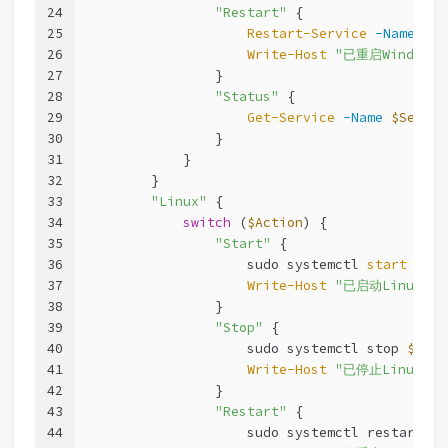
24
"Restart"
 { 
25
Restart-Service
-Name
$Se
26
Write-Host
"已重启Windows
27
                }
28
"Status"
 { 
29
Get-Service
-Name
$Servic
30
                }
31
            }
32
        }
33
"Linux"
 {
34
switch
 (
$Action
) {
35
"Start"
 { 
36
                    sudo systemctl 
start
$Ser
37
Write-Host
"已启动Linux服务
38
                }
39
"Stop"
 { 
40
                    sudo systemctl stop 
$Serv
41
Write-Host
"已停止Linux服务
42
                }
43
"Restart"
 { 
44
                    sudo systemctl restart 
$S