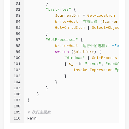
91
        }
92
"ListFiles"
 {
93
$currentDir
 = 
Get-Location
94
Write-Host
"当前目录 (
$currentDir
95
Get-ChildItem
 | 
Select-Object
 Na
96
        }
97
"GetProcesses"
 {
98
Write-Host
"运行中的进程:"
-Foregr
99
switch
 (
$platform
) {
100
"Windows"
 { 
Get-Process
 | 
So
101
                { 
$_
-in
"Linux"
, 
"macOS"
 } 
102
Invoke-Expression
"ps -e
103
                }
104
            }
105
        }
106
    }
107
}
108
109
# 执行主函数
110
Main