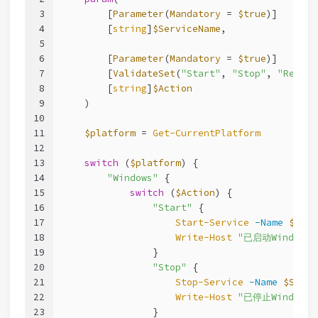
3
        [
Parameter
(
Mandatory
 = 
$true
)]
4
        [
string
]
$ServiceName
,
5
6
        [
Parameter
(
Mandatory
 = 
$true
)]
7
        [
ValidateSet
(
"Start"
, 
"Stop"
, 
"Restar
8
        [
string
]
$Action
9
    )
10
11
$platform
 = 
Get-CurrentPlatform
12
13
switch
 (
$platform
) {
14
"Windows"
 {
15
switch
 (
$Action
) {
16
"Start"
 { 
17
Start-Service
-Name
$Serv
18
Write-Host
"已启动Windows
19
                }
20
"Stop"
 { 
21
Stop-Service
-Name
$Servi
22
Write-Host
"已停止Windows
23
                }