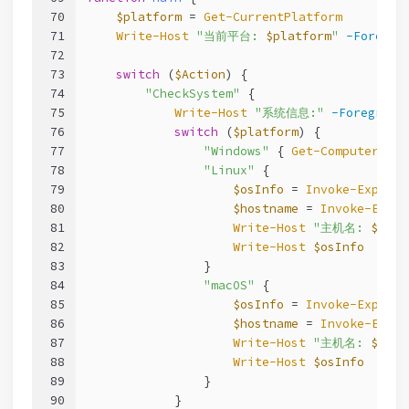
70
$platform
 = 
Get-CurrentPlatform
71
Write-Host
"当前平台: 
$platform
"
-Foregro
72
73
switch
 (
$Action
) {
74
"CheckSystem"
 {
75
Write-Host
"系统信息:"
-Foregroun
76
switch
 (
$platform
) {
77
"Windows"
 { 
Get-ComputerInfo
78
"Linux"
 { 
79
$osInfo
 = 
Invoke-Express
80
$hostname
 = 
Invoke-Expre
81
Write-Host
"主机名: 
$host
82
Write-Host
$osInfo
83
                }
84
"macOS"
 { 
85
$osInfo
 = 
Invoke-Express
86
$hostname
 = 
Invoke-Expre
87
Write-Host
"主机名: 
$host
88
Write-Host
$osInfo
89
                }
90
            }