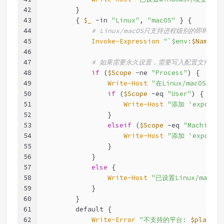
42
        }
43
        { 
$_
-in
"Linux"
, 
"macOS"
 } {
44
# Linux/macOS只支持进程级别的即时设置
45
Invoke-Expression
"`$env:
$Name
 = 
46
47
# 如果需要永久设置，需要写入配置文件
48
if
 (
$Scope
-ne
"Process"
) {
49
Write-Host
"在Linux/macOS
50
if
 (
$Scope
-eq
"User"
) {
51
Write-Host
"添加 'export 
52
                }
53
elseif
 (
$Scope
-eq
"Machine"
)
54
Write-Host
"添加 'export 
55
                }
56
            }
57
else
 {
58
Write-Host
"已设置Linux/macO
59
            }
60
        }
61
        default {
62
Write-Error
"不支持的平台: 
$platfor