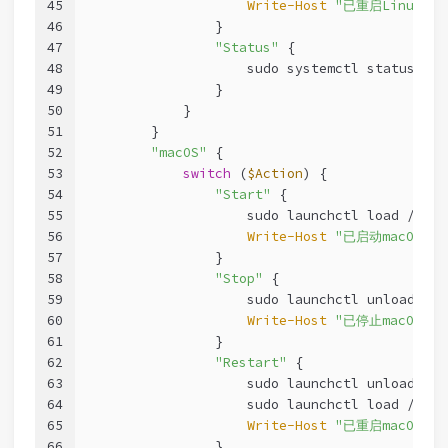
45
Write-Host
"已重启Linux服务
46
                }
47
"Status"
 { 
48
                    sudo systemctl status 
$Se
49
                }
50
            }
51
        }
52
"macOS"
 {
53
switch
 (
$Action
) {
54
"Start"
 { 
55
                    sudo launchctl load /Libr
56
Write-Host
"已启动macOS服务
57
                }
58
"Stop"
 { 
59
                    sudo launchctl unload /Li
60
Write-Host
"已停止macOS服务
61
                }
62
"Restart"
 { 
63
                    sudo launchctl unload /Li
64
                    sudo launchctl load /Libr
65
Write-Host
"已重启macOS服务
66
                }