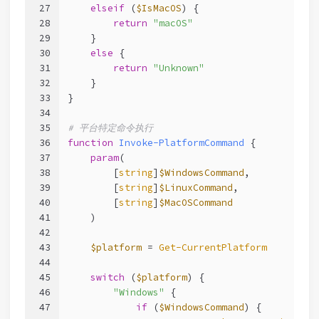
27
elseif
 (
$IsMacOS
) {
28
return
"macOS"
29
    }
30
else
 {
31
return
"Unknown"
32
    }
33
}
34
35
# 平台特定命令执行
36
function
Invoke-PlatformCommand
 {
37
param
(
38
        [
string
]
$WindowsCommand
,
39
        [
string
]
$LinuxCommand
,
40
        [
string
]
$MacOSCommand
41
    )
42
43
$platform
 = 
Get-CurrentPlatform
44
45
switch
 (
$platform
) {
46
"Windows"
 {
47
if
 (
$WindowsCommand
) {