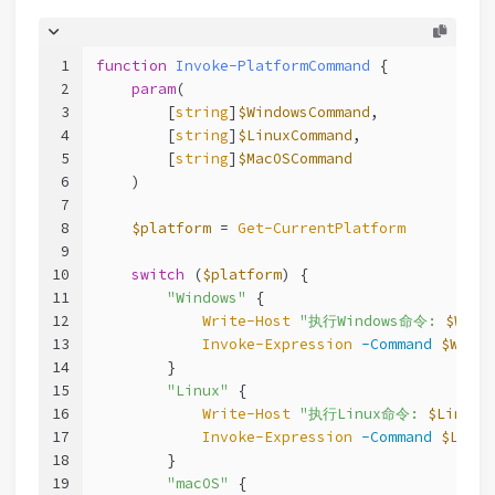
1
function
Invoke-PlatformCommand
 {
2
param
(
3
        [
string
]
$WindowsCommand
,
4
        [
string
]
$LinuxCommand
,
5
        [
string
]
$MacOSCommand
6
    )
7
8
$platform
 = 
Get-CurrentPlatform
9
10
switch
 (
$platform
) {
11
"Windows"
 {
12
Write-Host
"执行Windows命令: 
$Wind
13
Invoke-Expression
-Command
$Windo
14
        }
15
"Linux"
 {
16
Write-Host
"执行Linux命令: 
$LinuxC
17
Invoke-Expression
-Command
$Linux
18
        }
19
"macOS"
 {