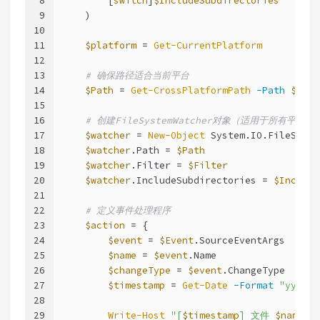
8
        [
switch
]
$IncludeSubdirectories
9
    )
10
11
$platform
 = 
Get-CurrentPlatform
12
13
# 确保路径适合当前平台
14
$Path
 = 
Get-CrossPlatformPath
-Path
$Path
15
16
# 创建FileSystemWatcher对象（适用于所有平台）
17
$watcher
 = 
New-Object
 System.IO.FileSyste
18
$watcher
.Path = 
$Path
19
$watcher
.Filter = 
$Filter
20
$watcher
.IncludeSubdirectories = 
$Include
21
22
# 定义事件处理程序
23
$action
 = {
24
$event
 = 
$Event
.SourceEventArgs
25
$name
 = 
$event
.Name
26
$changeType
 = 
$event
.ChangeType
27
$timestamp
 = 
Get-Date
-Format
"yyyy-M
28
29
Write-Host
"[
$timestamp
] 文件 
$name
 已