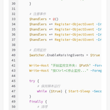
30
    }
31
32
# 注册事件
33
$handlers
 = 
@
()
34
$handlers
 += 
Register-ObjectEvent
-InputO
35
$handlers
 += 
Register-ObjectEvent
-InputO
36
$handlers
 += 
Register-ObjectEvent
-InputO
37
$handlers
 += 
Register-ObjectEvent
-InputO
38
39
# 启用监控
40
$watcher
.EnableRaisingEvents = 
$true
41
42
Write-Host
"开始监控文件夹: 
$Path
"
-Foregro
43
Write-Host
"按Ctrl+C停止监控..."
-Foregroun
44
45
try
 {
46
# 保持脚本运行
47
while
 (
$true
) { 
Start-Sleep
-Seconds
48
    }
49
finally
 {
50
# 清理