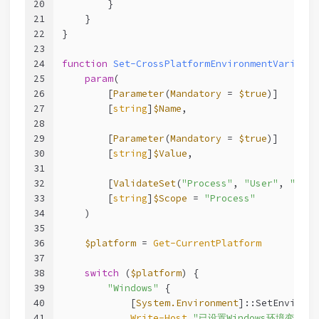
20
        }
21
    }
22
}
23
24
function
Set-CrossPlatformEnvironmentVariable
25
param
(
26
        [
Parameter
(
Mandatory
 = 
$true
)]
27
        [
string
]
$Name
,
28
29
        [
Parameter
(
Mandatory
 = 
$true
)]
30
        [
string
]
$Value
,
31
32
        [
ValidateSet
(
"Process"
, 
"User"
, 
"Mach
33
        [
string
]
$Scope
 = 
"Process"
34
    )
35
36
$platform
 = 
Get-CurrentPlatform
37
38
switch
 (
$platform
) {
39
"Windows"
 {
40
            [
System.Environment
]::SetEnvironm
41
Write-Host
"已设置Windows环境变量 
$