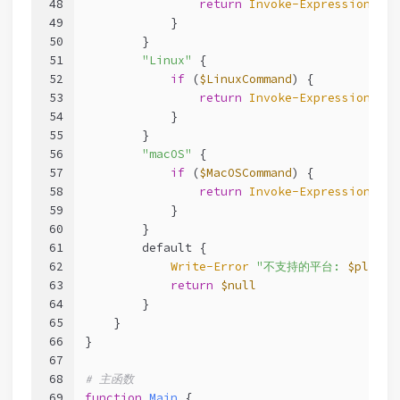
48
return
Invoke-Expression
-Co
49
            }
50
        }
51
"Linux"
 {
52
if
 (
$LinuxCommand
) {
53
return
Invoke-Expression
-Co
54
            }
55
        }
56
"macOS"
 {
57
if
 (
$MacOSCommand
) {
58
return
Invoke-Expression
-Co
59
            }
60
        }
61
        default {
62
Write-Error
"不支持的平台: 
$platfo
63
return
$null
64
        }
65
    }
66
}
67
68
# 主函数
69
function
Main
 {