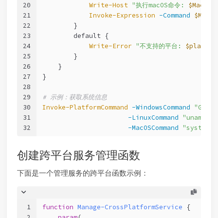
20
Write-Host
"执行macOS命令: 
$MacOSC
21
Invoke-Expression
-Command
$MacOS
22
        }
23
        default {
24
Write-Error
"不支持的平台: 
$platfor
25
        }
26
    }
27
}
28
29
# 示例：获取系统信息
30
Invoke-PlatformCommand
-WindowsCommand
"Get-C
31
-LinuxCommand
"uname -a
32
-MacOSCommand
"system_p
创建跨平台服务管理函数
下面是一个管理服务的跨平台函数示例：
1
function
Manage-CrossPlatformService
 {
2
param
(