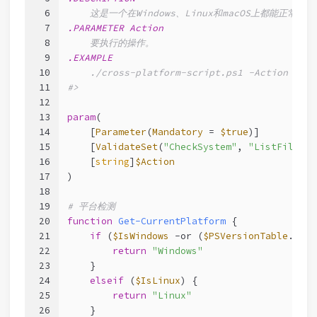
6
    这是一个在Windows、Linux和macOS上都能正常运行
7
.PARAMETER Action
8
    要执行的操作。
9
.EXAMPLE
10
    ./cross-platform-script.ps1 -Action "Che
11
#>
12
13
param
(
14
    [
Parameter
(
Mandatory
 = 
$true
)]
15
    [
ValidateSet
(
"CheckSystem"
, 
"ListFiles"
,
16
    [
string
]
$Action
17
)
18
19
# 平台检测
20
function
Get-CurrentPlatform
 {
21
if
 (
$IsWindows
-or
 (
$PSVersionTable
.PSVe
22
return
"Windows"
23
    }
24
elseif
 (
$IsLinux
) {
25
return
"Linux"
26
    }