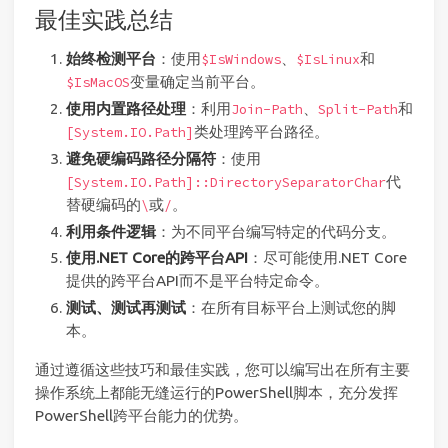
最佳实践总结
始终检测平台
：使用
、
和
$IsWindows
$IsLinux
变量确定当前平台。
$IsMacOS
使用内置路径处理
：利用
、
和
Join-Path
Split-Path
类处理跨平台路径。
[System.IO.Path]
避免硬编码路径分隔符
：使用
代
[System.IO.Path]::DirectorySeparatorChar
替硬编码的
或
。
\
/
利用条件逻辑
：为不同平台编写特定的代码分支。
使用.NET Core的跨平台API
：尽可能使用.NET Core
提供的跨平台API而不是平台特定命令。
测试、测试再测试
：在所有目标平台上测试您的脚
本。
通过遵循这些技巧和最佳实践，您可以编写出在所有主要
操作系统上都能无缝运行的PowerShell脚本，充分发挥
PowerShell跨平台能力的优势。