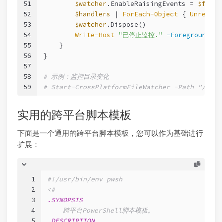
51
$watcher
.EnableRaisingEvents = 
$false
52
$handlers
 | 
ForEach-Object
 { 
Unregist
53
$watcher
.Dispose()
54
Write-Host
"已停止监控."
-ForegroundCol
55
    }
56
}
57
58
# 示例：监控目录变化
59
# Start-CrossPlatformFileWatcher -Path "/tmp"
实用的跨平台脚本模板
下面是一个通用的跨平台脚本模板，您可以作为基础进行
扩展：
1
#!/usr/bin/env pwsh
2
<#
3
.SYNOPSIS
4
    跨平台PowerShell脚本模板。
5
.DESCRIPTION