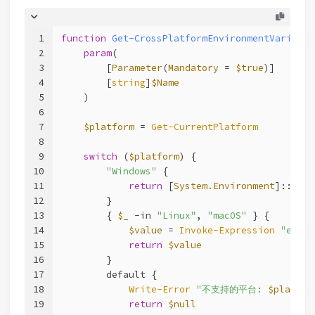
1
function
Get-CrossPlatformEnvironmentVariable
2
param
(
3
        [
Parameter
(
Mandatory
 = 
$true
)]
4
        [
string
]
$Name
5
    )
6
7
$platform
 = 
Get-CurrentPlatform
8
9
switch
 (
$platform
) {
10
"Windows"
 {
11
return
 [
System.Environment
]::GetE
12
        }
13
        { 
$_
-in
"Linux"
, 
"macOS"
 } {
14
$value
 = 
Invoke-Expression
"echo 
15
return
$value
16
        }
17
        default {
18
Write-Error
"不支持的平台: 
$platfor
19
return
$null