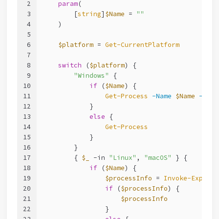
2
param
(
3
        [
string
]
$Name
 = 
""
4
    )
5
6
$platform
 = 
Get-CurrentPlatform
7
8
switch
 (
$platform
) {
9
"Windows"
 {
10
if
 (
$Name
) {
11
Get-Process
-Name
$Name
-Erro
12
            }
13
else
 {
14
Get-Process
15
            }
16
        }
17
        { 
$_
-in
"Linux"
, 
"macOS"
 } {
18
if
 (
$Name
) {
19
$processInfo
 = 
Invoke-Express
20
if
 (
$processInfo
) {
21
$processInfo
22
                }