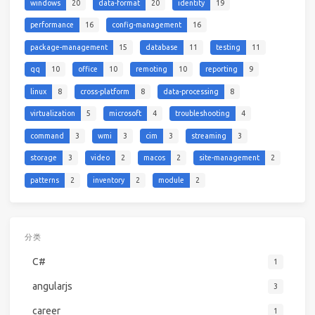
windows
20
data-format
20
identity
19
performance
16
config-management
16
package-management
15
database
11
testing
11
qq
10
office
10
remoting
10
reporting
9
linux
8
cross-platform
8
data-processing
8
virtualization
5
microsoft
4
troubleshooting
4
command
3
wmi
3
cim
3
streaming
3
storage
3
video
2
macos
2
site-management
2
patterns
2
inventory
2
module
2
分类
C#
1
angularjs
3
career
1