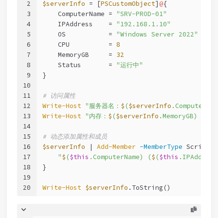
2
$serverInfo
 = [
PSCustomObject
]
@
{
3
    ComputerName = 
"SRV-PROD-01"
4
    IPAddress    = 
"192.168.1.10"
5
    OS           = 
"Windows Server 2022"
6
    CPU          = 
8
7
    MemoryGB     = 
32
8
    Status       = 
"运行中"
9
}
10
11
# 访问属性
12
Write-Host
"服务器名：
$
(
$serverInfo
.ComputerNam
13
Write-Host
"内存：
$
(
$serverInfo
.MemoryGB) GB"
14
15
# 动态添加属性和成员
16
$serverInfo
 | 
Add-Member
-MemberType
 ScriptMe
17
"
$
(
$this
.ComputerName) (
$
(
$this
.IPAddress
18
}
19
20
Write-Host
$serverInfo
.ToString()