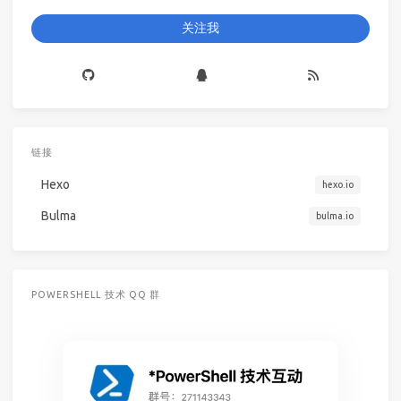
关注我
链接
Hexo
hexo.io
Bulma
bulma.io
POWERSHELL 技术 QQ 群