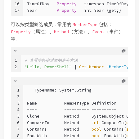
16
TimeOfDay   
Property
timespan TimeOfDay {ge
17
Year        
Property
int Year {get;}
可以按类型筛选成员，常用的
包括：
MemberType
（属性）、
（方法）、
（事件）
Property
Method
Event
等。
1
# 查看字符串对象的所有方法
2
"Hello, PowerShell"
 | 
Get-Member
-MemberType
 M
1
   TypeName: System.String
2
3
Name           MemberType Definition
4
----           ---------- ----------
5
Clone          Method     System.Object Clone
6
CompareTo      Method     
int
 CompareTo(
strin
7
Contains       Method     
bool
 Contains(
strin
8
EndsWith       Method     
bool
 EndsWith(
strin