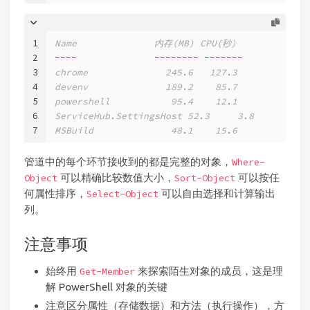
1
Name              内存(MB) CPU(秒)
2
----
--------
-------
3
chrome              245
.
6   127
.
3
4
devenv              189
.
2    85
.
7
5
powershell           95
.
4    12
.
1
6
ServiceHub
.
SettingsHost 52
.
3     3
.
8
7
MSBuild              48
.
1    15
.
6
管道中的每个环节接收到的都是完整的对象，
Where-
可以精确比较数值大小，
可以按任
Object
Sort-Object
何属性排序，
可以自由选择和计算输出
Select-Object
列。
注意事项
始终用
来探索陌生对象的成员，这是理
Get-Member
解 PowerShell 对象的关键
注意区分属性（存储数据）和方法（执行操作），方