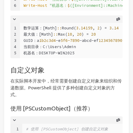
6
Write-Host
"机器名：
$
([Environment]::MachineNam
1
数学运算：[Math]
::
Round(
3.14159
, 
2
) = 
3
.
14
2
最大值：[Math]
::
Max(
10
, 
20
) = 
20
3
GUID：a
1b2c3d4
-e
5f6-7890
-abcd-ef
1234567890
4
当前目录：C:\Users\Admin
5
机器名：DESKTOP-WIN2025
自定义对象
在实际脚本开发中，经常需要创建自定义对象来组织和传
递数据。PowerShell 提供了多种创建自定义对象的方
式。
使用 [PSCustomObject]（推荐）
1
# 使用 [PSCustomObject] 创建自定义对象