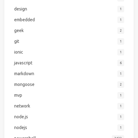
design
1
embedded
1
geek
2
git
1
ionic
1
javascript
6
markdown
1
mongoose
2
mvp
1
network
1
node.js
1
nodejs
1