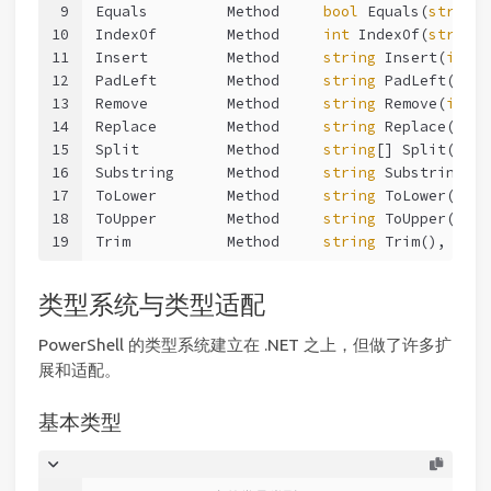
9
Equals         Method     
bool
 Equals(
string
 
10
IndexOf        Method     
int
 IndexOf(
string
 
11
Insert         Method     
string
 Insert(
int
 s
12
PadLeft        Method     
string
 PadLeft(
int
 
13
Remove         Method     
string
 Remove(
int
 s
14
Replace        Method     
string
 Replace(
stri
15
Split          Method     
string
[] Split(
stri
16
Substring      Method     
string
 Substring(
in
17
ToLower        Method     
string
 ToLower(), 
s
18
ToUpper        Method     
string
 ToUpper(), 
s
19
Trim           Method     
string
 Trim(), 
stri
类型系统与类型适配
PowerShell 的类型系统建立在 .NET 之上，但做了许多扩
展和适配。
基本类型