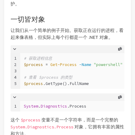
护。
一切皆对象
让我们从一个简单的例子开始。获取正在运行的进程，看
起来像表格，但实际上每个行都是一个 .NET 对象。
1
# 获取进程信息
2
$process
 = 
Get-Process
-Name
"powershell"
 | 
Se
3
4
# 查看 $process 的类型
5
$process
.GetType().FullName
1
System
.
Diagnostics
.Process
这个
变量不是一个字符串，而是一个完整的
$process
对象，它拥有丰富的属性
System.Diagnostics.Process
和方法。