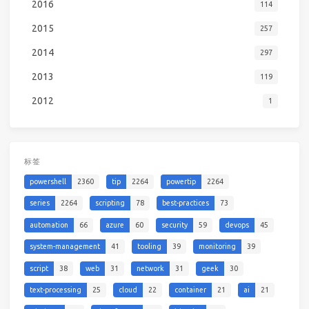
2016
114
2015
257
2014
297
2013
119
2012
1
标签
powershell
2360
tip
2264
powertip
2264
series
2264
scripting
78
best-practices
73
automation
66
azure
60
security
59
devops
45
system-management
41
tooling
39
monitoring
39
script
38
web
31
network
31
geek
30
text-processing
25
cloud
22
container
21
ai
21