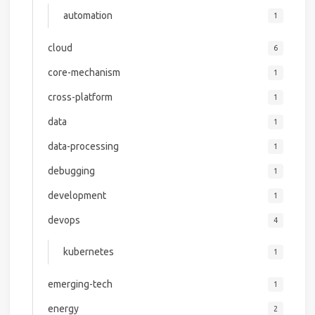
automation
1
cloud
6
core-mechanism
1
cross-platform
1
data
1
data-processing
1
debugging
1
development
1
devops
4
kubernetes
1
emerging-tech
1
energy
2