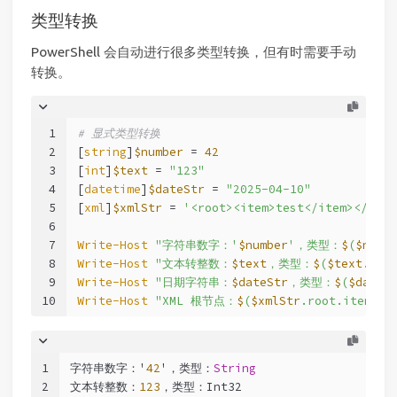
类型转换
PowerShell 会自动进行很多类型转换，但有时需要手动
转换。
1
# 显式类型转换
2
[
string
]
$number
 = 
42
3
[
int
]
$text
 = 
"123"
4
[
datetime
]
$dateStr
 = 
"2025-04-10"
5
[
xml
]
$xmlStr
 = 
'<root><item>test</item></root
6
7
Write-Host
"字符串数字：'
$number
'，类型：
$
(
$numb
8
Write-Host
"文本转整数：
$text
，类型：
$
(
$text
.Get
9
Write-Host
"日期字符串：
$dateStr
，类型：
$
(
$dateS
10
Write-Host
"XML 根节点：
$
(
$xmlStr
.root.item)"
1
字符串数字：'
42
'，类型：
String
2
文本转整数：
123
，类型：Int32