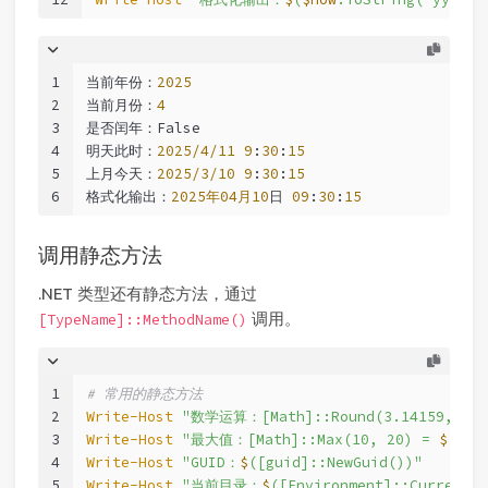
1
当前年份：
2025
2
当前月份：
4
3
是否闰年：False
4
明天此时：
2025/4/11
9
:
30
:
15
5
上月今天：
2025/3/10
9
:
30
:
15
6
格式化输出：
2025年04月10
日 
09
:
30
:
15
调用静态方法
.NET 类型还有静态方法，通过
调用。
[TypeName]::MethodName()
1
# 常用的静态方法
2
Write-Host
"数学运算：[Math]::Round(3.14159, 2) 
3
Write-Host
"最大值：[Math]::Max(10, 20) = 
$
([ma
4
Write-Host
"GUID：
$
([guid]::NewGuid())"
5
Write-Host
"当前目录：
$
([Environment]::CurrentDi