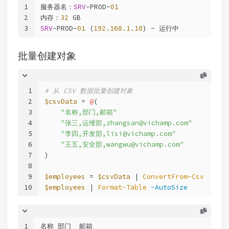
1
服务器名：
SRV
-PROD-
01
2
内存：
32
 GB
3
SRV
-PROD-
01
 (
192.168.1.10
) - 运行中
批量创建对象
1
# 从 CSV 数据批量创建对象
2
$csvData
 = 
@
(
3
"名称,部门,邮箱"
4
"张三,运维部,zhangsan@vichamp.com"
5
"李四,开发部,lisi@vichamp.com"
6
"王五,安全部,wangwu@vichamp.com"
7
)
8
9
$employees
 = 
$csvData
 | 
ConvertFrom-Csv
10
$employees
 | 
Format-Table
-AutoSize
1
名称 部门  邮箱