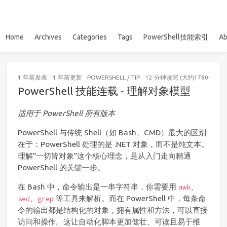
Home
Archives
Categories
Tags
PowerShell技能索引
Ab
1 年前
发表
1 年前
更新
POWERSHELL
/
TIP
12 分钟读完 (大约1780个字)
PowerShell 技能连载 - 理解对象模型
适用于 PowerShell 所有版本
PowerShell 与传统 Shell（如 Bash、CMD）最大的区别
在于：PowerShell 处理的是 .NET 对象，而不是纯文本。
理解”一切皆对象”这个核心理念，是从入门走向精通
PowerShell 的关键一步。
在 Bash 中，命令输出是一串字符串，你需要用
、
awk
、
等工具来解析。而在 PowerShell 中，每条命
sed
grep
令的输出都是结构化的对象，拥有属性和方法，可以直接
访问和操作。这让自动化脚本更加健壮、可读且易于维