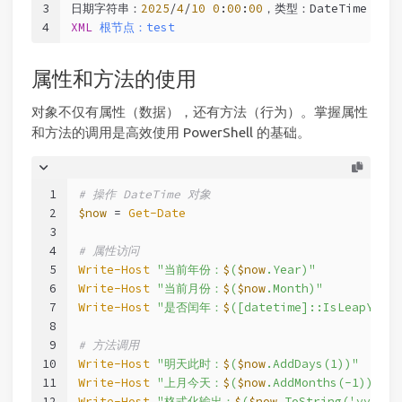
3
日期字符串：
2025
/
4
/
10
0
:
00
:
00
，类型：DateTime
4
XML
根节点：test
属性和方法的使用
对象不仅有属性（数据），还有方法（行为）。掌握属性
和方法的调用是高效使用 PowerShell 的基础。
1
# 操作 DateTime 对象
2
$now
 = 
Get-Date
3
4
# 属性访问
5
Write-Host
"当前年份：
$
(
$now
.Year)"
6
Write-Host
"当前月份：
$
(
$now
.Month)"
7
Write-Host
"是否闰年：
$
([datetime]::IsLeapYear(
8
9
# 方法调用
10
Write-Host
"明天此时：
$
(
$now
.AddDays(1))"
11
Write-Host
"上月今天：
$
(
$now
.AddMonths(-1))"
12
Write-Host
"格式化输出：
$
(
$now
.ToString('yyyy年