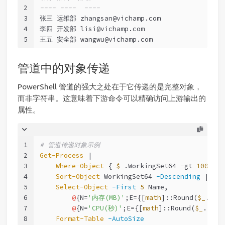
2
---- ----  ----
3
张三 运维部 zhangsan@vichamp.com
4
李四 开发部 lisi@vichamp.com
5
王五 安全部 wangwu@vichamp.com
管道中的对象传递
PowerShell 管道的强大之处在于它传递的是完整对象，
而非字符串。这意味着下游命令可以精确访问上游输出的
属性。
1
# 管道传递对象示例
2
Get-Process
 |
3
Where-Object
 { 
$_
.WorkingSet64 
-gt
100
MB }
4
Sort-Object
 WorkingSet64 
-Descending
 |
5
Select-Object
-First
5
 Name,
6
@
{N=
'内存(MB)'
;E={[
math
]::Round(
$_
.Wor
7
@
{N=
'CPU(秒)'
;E={[
math
]::Round(
$_
.Tota
8
Format-Table
-AutoSize