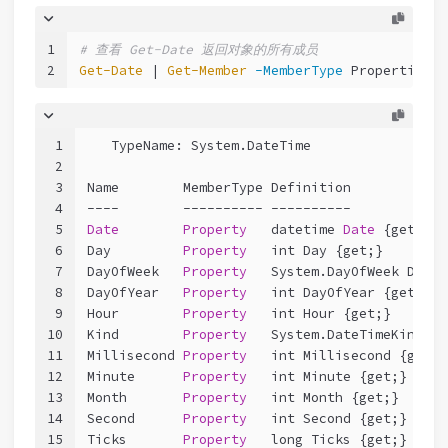
1
# 查看 Get-Date 返回对象的所有成员
2
Get-Date
 | 
Get-Member
-MemberType
 Properties
1
   TypeName: System.DateTime
2
3
Name        MemberType Definition
4
----        ---------- ----------
5
Date
Property
datetime 
Date
 {get;}
6
Day         
Property
int Day {get;}
7
DayOfWeek   
Property
System.DayOfWeek DayOf
8
DayOfYear   
Property
int DayOfYear {get;}
9
Hour        
Property
int Hour {get;}
10
Kind        
Property
System.DateTimeKind Ki
11
Millisecond 
Property
int Millisecond {get;}
12
Minute      
Property
int Minute {get;}
13
Month       
Property
int Month {get;}
14
Second      
Property
int Second {get;}
15
Ticks       
Property
long Ticks {get;}