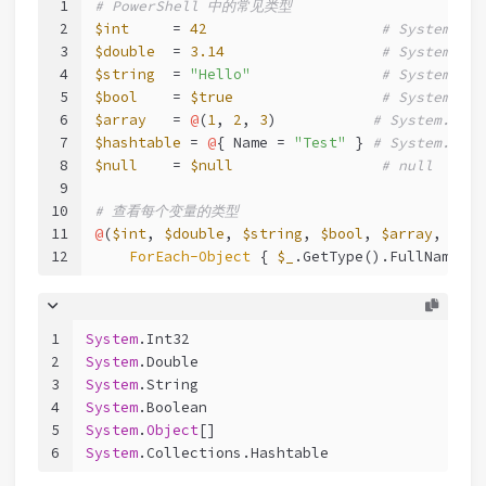
1
# PowerShell 中的常见类型
2
$int
     = 
42
# System.Int
3
$double
  = 
3.14
# System.Dou
4
$string
  = 
"Hello"
# System.Str
5
$bool
    = 
$true
# System.Boo
6
$array
   = 
@
(
1
, 
2
, 
3
)           
# System.Obje
7
$hashtable
 = 
@
{ Name = 
"Test"
 } 
# System.Coll
8
$null
    = 
$null
# null
9
10
# 查看每个变量的类型
11
@
(
$int
, 
$double
, 
$string
, 
$bool
, 
$array
, 
$has
12
ForEach-Object
 { 
$_
.GetType().FullName }
1
System
.Int32
2
System
.Double
3
System
.String
4
System
.Boolean
5
System
.
Object
[]
6
System
.Collections.Hashtable