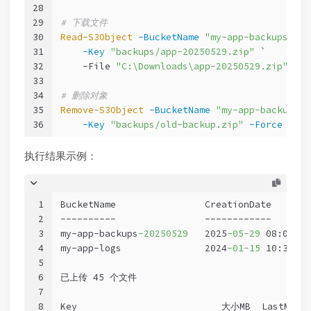
28
29
# 下载文件
30
Read-S3Object
-BucketName
"my-app-backups-202
31
-Key
"backups/app-20250529.zip"
 `
32
-File
"C:\Downloads\app-20250529.zip"
33
34
# 删除对象
35
Remove-S3Object
-BucketName
"my-app-backups-2
36
-Key
"backups/old-backup.zip"
-Force
执行结果示例：
1
BucketName                CreationDate
2
----------                ------------
3
my-app-backups
-20250529
   2025
-05
-29
 08:00:00
4
my-app-logs               2024
-01
-15
 10:30:00
5
6
已上传 45 个文件
7
8
Key                          大小MB  LastModif