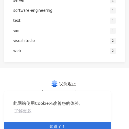
server
2
software-engineering
1
text
1
vim
1
visualstudio
2
web
2
© 2026 Victor Woo
Powered by
Hexo
&
Icarus
此网站使用Cookie来改善您的体验。
了解更多
知道了！