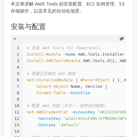
本文将讲解 AWS Tools 的安装配置、EC2 实例管理、S3
存储操作，以及常见的自动化场景。
安装与配置
1
# 安装 AWS Tools for PowerShell
2
Install-Module
-Name
 AWS.Tools.Installer 
-Sco
3
Install-AWSToolsModule
 AWS.Tools.EC2, AWS.Too
4
5
# 查看已安装的 AWS 模块
6
Get-InstalledModule
 | 
Where-Object
 { 
$_
.Name 
7
Select-Object
 Name, Version |
8
Format-Table
-AutoSize
9
10
# 配置 AWS 凭据（方式一：使用访问密钥）
11
Set-AWSCredential
-AccessKey
'AKIAIOSFODNN7EX
12
-SecretKey
'wJalrXUtnFEMI/K7MDENG/bPxRfiC
13
-StoreAs
'default'
14