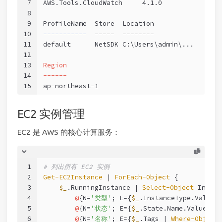
7
AWS.Tools.CloudWatch     4.1.0
8
9
ProfileName  Store  Location
10
-----------  
-----  --------
11
default      NetSDK C:\Users\admin\...
12
13
Region
14
------
15
ap-northeast-1
EC2 实例管理
EC2 是 AWS 的核心计算服务：
1
# 列出所有 EC2 实例
2
Get-EC2Instance
 | 
ForEach-Object
 {
3
$_
.RunningInstance | 
Select-Object
 Instan
4
@
{N=
'类型'
; E={
$_
.InstanceType.Value}
5
@
{N=
'状态'
; E={
$_
.State.Name.Value}},
6
@
{N=
'名称'
; E={
$_
.Tags | 
Where-Object