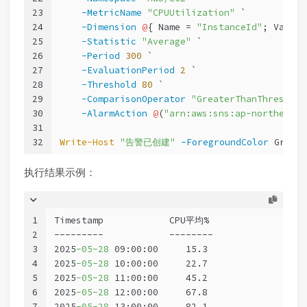
23
-MetricName
"CPUUtilization"
 `
24
-Dimension
@
{ Name = 
"InstanceId"
; Value 
25
-Statistic
"Average"
 `
26
-Period
300
 `
27
-EvaluationPeriod
2
 `
28
-Threshold
80
 `
29
-ComparisonOperator
"GreaterThanThreshold
30
-AlarmAction
@
(
"arn:aws:sns:ap-northeast-
31
32
Write-Host
"告警已创建"
-ForegroundColor
 Green
执行结果示例：
1
Timestamp            CPU平均%
2
---------            --------
3
2025
-05
-28
 09:00:00     15.3
4
2025
-05
-28
 10:00:00     22.7
5
2025
-05
-28
 11:00:00     45.2
6
2025
-05
-28
 12:00:00     67.8
7
2025
-05
-28
 13:00:00     82.1