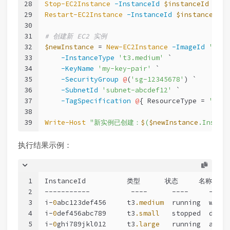
28
Stop-EC2Instance
-InstanceId
$instanceId
-For
29
Restart-EC2Instance
-InstanceId
$instanceId
30
31
# 创建新 EC2 实例
32
$newInstance
 = 
New-EC2Instance
-ImageId
'ami-
33
-InstanceType
't3.medium'
 `
34
-KeyName
'my-key-pair'
 `
35
-SecurityGroup
@
(
'sg-12345678'
) `
36
-SubnetId
'subnet-abcdef12'
 `
37
-TagSpecification
@
{ ResourceType = 
'inst
38
39
Write-Host
"新实例已创建：
$
(
$newInstance
.Instan
执行结果示例：
1
InstanceId          类型      状态     名称    
2
-----------          ----      ----     ---- 
3
i-
0
abc123def456     t3
.medium
  running  web-s
4
i-
0
def456abc789     t3
.small
   stopped  db-se
5
i-
0
ghi789jkl012     t3
.large
   running  api-s