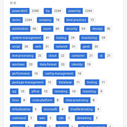
标签
powershell
2360
tip
2264
powertip
2264
series
2264
scripting
78
best-practices
73
automation
66
azure
60
security
59
devops
45
system-management
41
tooling
39
monitoring
39
script
38
web
31
network
31
geek
30
text-processing
25
cloud
22
container
21
ai
21
windows
20
data-format
20
identity
19
performance
16
config-management
16
package-management
15
database
11
testing
11
qq
10
office
10
remoting
10
reporting
9
linux
8
cross-platform
8
data-processing
8
virtualization
5
microsoft
4
troubleshooting
4
command
3
wmi
3
cim
3
streaming
3
storage
3
video
2
macos
2
site-management
2