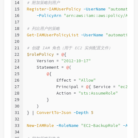
14
# 附加策略到用户
15
Register-IAMUserPolicy
-UserName
"automation-
16
-PolicyArn
"arn:aws:iam::aws:policy/Amazo
17
18
# 列出用户的策略
19
Get-IAMUserPolicyList
-UserName
"automation-s
20
21
# 创建 IAM 角色（用于 EC2 实例配置文件）
22
$rolePolicy
 = 
@
{
23
    Version = 
"2012-10-17"
24
    Statement = 
@
(
25
@
{
26
            Effect = 
"Allow"
27
            Principal = 
@
{ Service = 
"ec2.ama
28
            Action = 
"sts:AssumeRole"
29
        }
30
    )
31
} | 
ConvertTo-Json
-Depth
5
32
33
New-IAMRole
-RoleName
"EC2-BackupRole"
-Assum
34