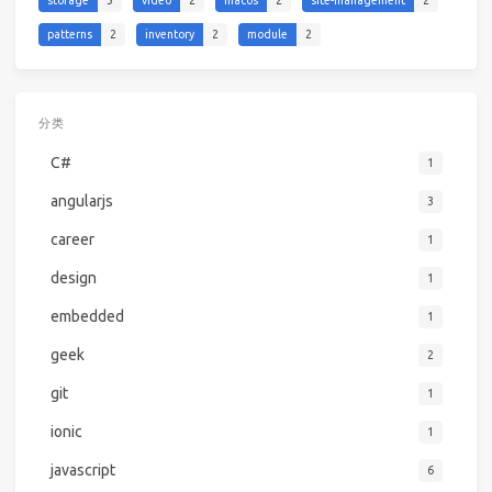
patterns
2
inventory
2
module
2
分类
C#
1
angularjs
3
career
1
design
1
embedded
1
geek
2
git
1
ionic
1
javascript
6