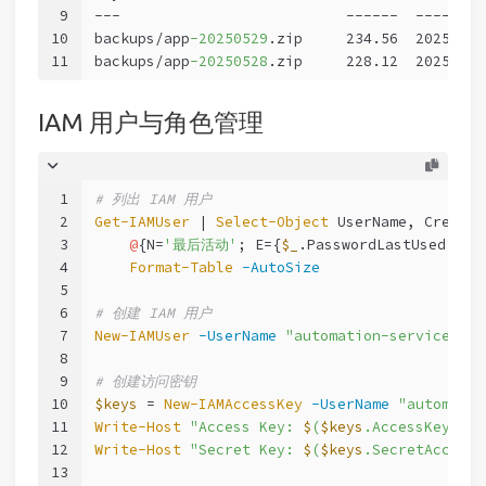
9
---                          ------  --------
10
backups/app
-20250529
.zip     234.56  2025
-05
-
11
backups/app
-20250528
.zip     228.12  2025
-05
-
IAM 用户与角色管理
1
# 列出 IAM 用户
2
Get-IAMUser
 | 
Select-Object
 UserName, CreateD
3
@
{N=
'最后活动'
; E={
$_
.PasswordLastUsed?.To
4
Format-Table
-AutoSize
5
6
# 创建 IAM 用户
7
New-IAMUser
-UserName
"automation-service"
8
9
# 创建访问密钥
10
$keys
 = 
New-IAMAccessKey
-UserName
"automatio
11
Write-Host
"Access Key: 
$
(
$keys
.AccessKeyId)"
12
Write-Host
"Secret Key: 
$
(
$keys
.SecretAccessK
13