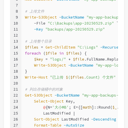
7
8
# 上传文件
9
Write-S3Object
-BucketName
"my-app-backups-20
10
-File
"C:\Backups\app-20250529.zip"
 `
11
-Key
"backups/app-20250529.zip"
12
13
# 上传整个目录
14
$files
 = 
Get-ChildItem
"C:\Logs"
-Recurse
-Fi
15
foreach
 (
$file
in
$files
) {
16
$key
 = 
"logs/"
 + 
$file
.FullName.Replace(
"
17
Write-S3Object
-BucketName
"my-app-logs"
18
}
19
Write-Host
"已上传 
$
(
$files
.Count) 个文件"
-For
20
21
# 列出存储桶中的对象
22
Get-S3Object
-BucketName
"my-app-backups-2025
23
Select-Object
 Key,
24
@
{N=
'大小MB'
; E={[
math
]::Round(
$_
.Siz
25
        LastModified |
26
Sort-Object
 LastModified 
-Descending
 |
27
Format-Table
-AutoSize