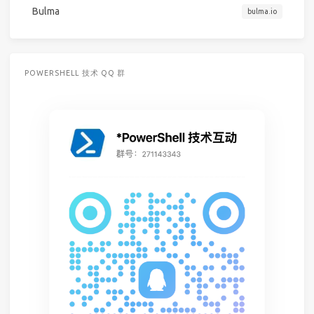
Bulma
bulma.io
POWERSHELL 技术 QQ 群