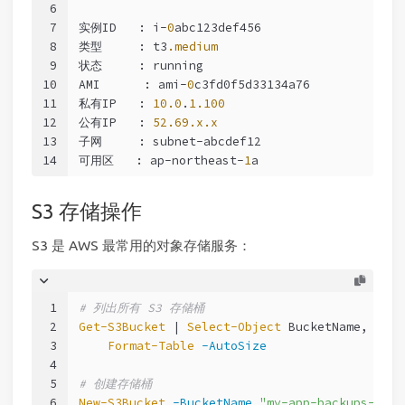
6
7
实例ID   : i-
0
abc123def456
8
类型     : t3
.medium
9
状态     : running
10
AMI      : ami-
0
c3fd0f5d33134a76
11
私有IP   : 
10.0
.
1.100
12
公有IP   : 
52.69
.x
.x
13
子网     : subnet-abcdef12
14
可用区   : ap-northeast-
1
a
S3 存储操作
S3 是 AWS 最常用的对象存储服务：
1
# 列出所有 S3 存储桶
2
Get-S3Bucket
 | 
Select-Object
 BucketName, Crea
3
Format-Table
-AutoSize
4
5
# 创建存储桶
6
New-S3Bucket
-BucketName
"my-app-backups-2025