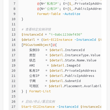
7
@
{N=
'私有IP'
; E={
$_
.PrivateIpAddress}
8
@
{N=
'公有IP'
; E={
$_
.PublicIpAddress}}
9
Format-Table
-AutoSize
10
}
11
12
# 查看特定实例详情
13
$instanceId
 = 
"i-0abc123def456"
14
$detail
 = (
Get-EC2Instance
-InstanceId
$insta
15
[
PSCustomObject
]
@
{
16
    实例ID   = 
$detail
.InstanceId
17
    类型     = 
$detail
.InstanceType.Value
18
    状态     = 
$detail
.State.Name.Value
19
    AMI      = 
$detail
.ImageId
20
    私有IP   = 
$detail
.PrivateIpAddress
21
    公有IP   = 
$detail
.PublicIpAddress
22
    子网     = 
$detail
.SubnetId
23
    可用区   = 
$detail
.Placement.AvailabilityZ
24
} | 
Format-List
25
26
# 启动/停止/重启实例
27
Start-EC2Instance
-InstanceId
$instanceId