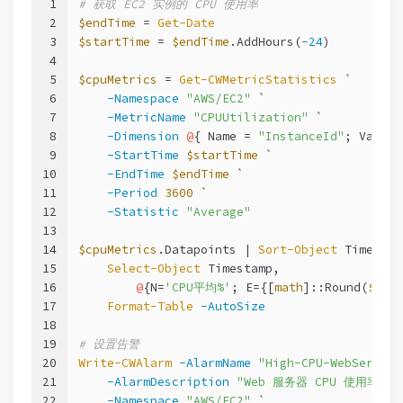
1
# 获取 EC2 实例的 CPU 使用率
2
$endTime
 = 
Get-Date
3
$startTime
 = 
$endTime
.AddHours(
-24
)
4
5
$cpuMetrics
 = 
Get-CWMetricStatistics
 `
6
-Namespace
"AWS/EC2"
 `
7
-MetricName
"CPUUtilization"
 `
8
-Dimension
@
{ Name = 
"InstanceId"
; Value 
9
-StartTime
$startTime
 `
10
-EndTime
$endTime
 `
11
-Period
3600
 `
12
-Statistic
"Average"
13
14
$cpuMetrics
.Datapoints | 
Sort-Object
 Timestam
15
Select-Object
 Timestamp,
16
@
{N=
'CPU平均%'
; E={[
math
]::Round(
$_
.A
17
Format-Table
-AutoSize
18
19
# 设置告警
20
Write-CWAlarm
-AlarmName
"High-CPU-WebServer"
21
-AlarmDescription
"Web 服务器 CPU 使用率超过 
22
-Namespace
"AWS/EC2"
 `