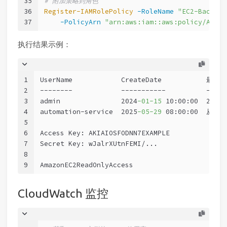
35
# 附加策略到角色
36
Register-IAMRolePolicy
-RoleName
"EC2-BackupR
37
-PolicyArn
"arn:aws:iam::aws:policy/Amazo
执行结果示例：
1
UserName            CreateDate           最后
2
--------            -----------          -----
3
admin               2024
-01
-15
 10:00:00  2025
-
4
automation-service  2025
-05
-29
 08:00:00  从未
5
6
Access Key: AKIAIOSFODNN7EXAMPLE
7
Secret Key: wJalrXUtnFEMI/...
8
9
AmazonEC2ReadOnlyAccess
CloudWatch 监控