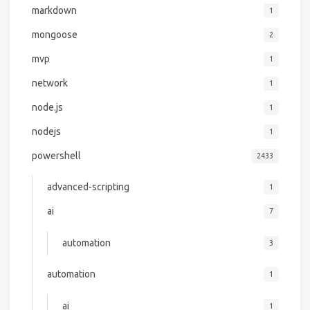
markdown
1
mongoose
2
mvp
1
network
1
node.js
1
nodejs
1
powershell
2433
advanced-scripting
1
ai
7
automation
3
automation
1
ai
1