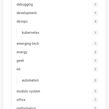
debugging
1
development
1
devops
4
kubernetes
1
emerging-tech
1
energy
2
geek
1
iot
2
automation
2
module-system
1
office
7
performance
1