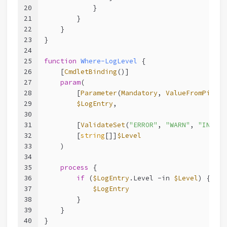
20
            }
21
        }
22
    }
23
}
24
25
function
Where-LogLevel
 {
26
[
CmdletBinding
()]
27
param
(
28
        [
Parameter
(
Mandatory
, 
ValueFromPipeli
29
$LogEntry
,
30
31
        [
ValidateSet
(
"ERROR"
, 
"WARN"
, 
"INFO"
,
32
        [
string
[]]
$Level
33
    )
34
35
process
 {
36
if
 (
$LogEntry
.Level 
-in
$Level
) {
37
$LogEntry
38
        }
39
    }
40
}