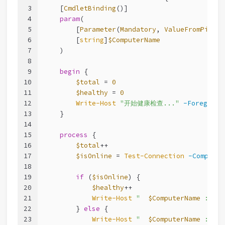
3
[
CmdletBinding
()]
4
param
(
5
        [
Parameter
(
Mandatory
, 
ValueFromPipeli
6
        [
string
]
$ComputerName
7
    )
8
9
begin
 {
10
$total
 = 
0
11
$healthy
 = 
0
12
Write-Host
"开始健康检查..."
-Foregroun
13
    }
14
15
process
 {
16
$total
++
17
$isOnline
 = 
Test-Connection
-Computer
18
19
if
 (
$isOnline
) {
20
$healthy
++
21
Write-Host
"  
$ComputerName
 : 在线
22
        } 
else
 {
23
Write-Host
"  
$ComputerName
 : 离线