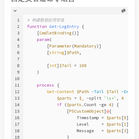
1
# 构建数据处理管道
2
function
Get-LogEntry
 {
3
[
CmdletBinding
()]
4
param
(
5
        [
Parameter
(
Mandatory
)]
6
        [
string
]
$Path
,
7
8
        [
int
]
$Tail
 = 
100
9
    )
10
11
process
 {
12
Get-Content
$Path
-Tail
$Tail
-ErrorA
13
$parts
 = 
$_
-split
'\s+'
, 
4
14
if
 (
$parts
.Count 
-ge
4
) {
15
                [
PSCustomObject
]
@
{
16
                    Timestamp = 
$parts
[
0
] + 
'
17
                    Level     = 
$parts
[
2
].Tri
18
                    Message   = 
$parts
[
3
]
19
                }