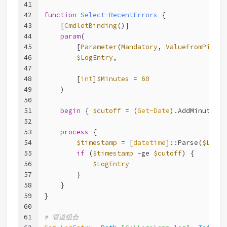
41
42
function
Select-RecentErrors
 {
43
[
CmdletBinding
()]
44
param
(
45
        [
Parameter
(
Mandatory
, 
ValueFromPipeli
46
$LogEntry
,
47
48
        [
int
]
$Minutes
 = 
60
49
    )
50
51
begin
 { 
$cutoff
 = (
Get-Date
).AddMinutes(-
52
53
process
 {
54
$timestamp
 = [
datetime
]::Parse(
$LogEn
55
if
 (
$timestamp
-ge
$cutoff
) {
56
$LogEntry
57
        }
58
    }
59
}
60
61
# 管道组合