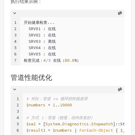
执行结果示例：
1
开始健康检查...
2
SRV01 :
 在线
3
SRV02 :
 在线
4
SRV03 :
 离线
5
SRV04 :
 在线
6
SRV05 :
 在线
7
检查完成：
4
/5
 在线（
80.0
%）
管道性能优化
1
# 对比：管道 vs 循环的性能差异
2
$numbers
 = 
1
..
10000
3
4
# 方式 1：管道（较慢，但内存友好）
5
$sw1
 = [
System.Diagnostics.Stopwatch
]::StartN
6
$result1
 = 
$numbers
 | 
ForEach-Object
 { 
$_
 * 
2