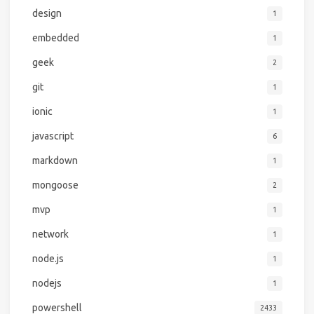
design
1
embedded
1
geek
2
git
1
ionic
1
javascript
6
markdown
1
mongoose
2
mvp
1
network
1
node.js
1
nodejs
1
powershell
2433