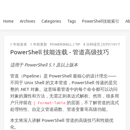
Home
Archives
Categories
Tags
PowerShell技能索引
Ab
1 年前
发表
1 年前
更新
POWERSHELL
/
TIP
8 分钟读完 (大约1191个字)
PowerShell 技能连载 - 管道高级技巧
适用于 PowerShell 5.1 及以上版本
管道（Pipeline）是 PowerShell 最核心的设计理念——
不同于 Unix Shell 的文本管道，PowerShell 传递的是完
整的 .NET 对象。这意味着管道中的每个命令都可以访问
对象的属性和方法，无需正则表达式解析。然而，很多用
户只停留在
的层面，不了解管道的流式
| Format-Table
处理特性、自定义管道函数、管道变量等高级功能。
本文将深入讲解 PowerShell 管道的高级技巧和性能优
化。