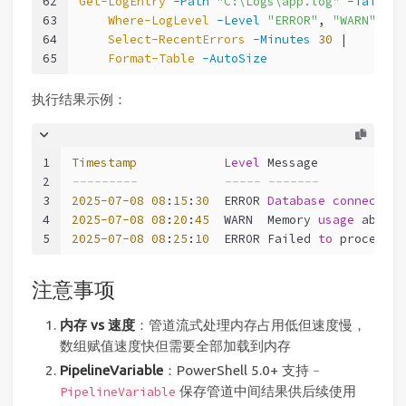
62
Get-LogEntry
-Path
"C:\Logs\app.log"
-Tail
50
63
Where-LogLevel
-Level
"ERROR"
, 
"WARN"
 |
64
Select-RecentErrors
-Minutes
30
 |
65
Format-Table
-AutoSize
执行结果示例：
1
Timestamp
Level
 Message
2
---------            ----- -------
3
2025
-07
-08
08
:
15
:
30
  ERROR 
Database
connection
4
2025
-07
-08
08
:
20
:
45
  WARN  Memory 
usage
 above 
5
2025
-07
-08
08
:
25
:
10
  ERROR Failed 
to
 process m
注意事项
内存 vs 速度
：管道流式处理内存占用低但速度慢，
数组赋值速度快但需要全部加载到内存
PipelineVariable
：PowerShell 5.0+ 支持
-
保存管道中间结果供后续使用
PipelineVariable