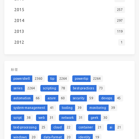
2015
257
2014
297
2013
119
2012
1
标签
powershell
2360
tip
2264
powertip
2264
series
2264
scripting
78
best-practices
73
automation
66
azure
60
security
59
devops
45
system-management
41
tooling
39
monitoring
39
script
38
web
31
network
31
geek
30
text-processing
25
cloud
22
container
21
ai
21
windows
20
data-format
20
identity
19