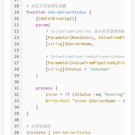
18
# 自定义管道绑定函数
19
function
Set-ServerStatus
 {
20
[
CmdletBinding
()]
21
param
(
22
# ValueFromPipeline 表示从管道接收输入
23
        [
Parameter
(
Mandatory
, 
ValueFromPipeli
24
        [
string
]
$ServerName
,
25
26
# ValueFromPipelineByPropertyNam
27
        [
Parameter
(
ValueFromPipelineByPropert
28
        [
string
]
$Status
 = 
"Unknown"
29
    )
30
31
process
 {
32
$icon
 = 
if
 (
$Status
-eq
"Running"
) { 
33
Write-Host
"
$icon
$ServerName
 - 
$Stat
34
    }
35
}
36
37
# 从管道接收
38
$csvData
 | 
Set-ServerStatus