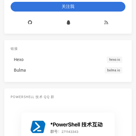
关注我
链接
Hexo
hexo.io
Bulma
bulma.io
POWERSHELL 技术 QQ 群