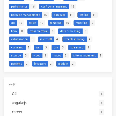
performance
16
config-management
16
package-management
15
database
11
testing
11
qq
10
office
10
remoting
10
reporting
9
linux
8
cross-platform
8
data-processing
8
virtualization
5
microsoft
4
troubleshooting
4
command
3
wmi
3
cim
3
streaming
3
storage
3
video
2
macos
2
site-management
2
patterns
2
inventory
2
module
2
分类
C#
1
angularjs
3
career
1