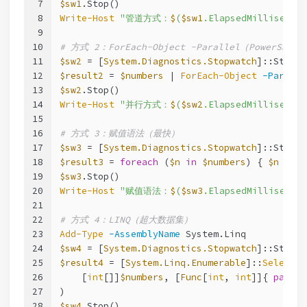
7
$sw1
.Stop()
8
Write-Host
"管道方式：
$
(
$sw1
.ElapsedMilliseco
9
10
# 方式 2：ForEach-Object -Parallel（PowerShe
11
$sw2
 = [
System.Diagnostics.Stopwatch
]::StartN
12
$result2
 = 
$numbers
 | 
ForEach-Object
-Paralle
13
$sw2
.Stop()
14
Write-Host
"并行方式：
$
(
$sw2
.ElapsedMilliseco
15
16
# 方式 3：赋值语法（最快）
17
$sw3
 = [
System.Diagnostics.Stopwatch
]::StartN
18
$result3
 = 
foreach
 (
$n
in
$numbers
) { 
$n
 * 
2
 
19
$sw3
.Stop()
20
Write-Host
"赋值语法：
$
(
$sw3
.ElapsedMilliseco
21
22
# 方式 4：LINQ（超大数据集）
23
Add-Type
-AssemblyName
 System.Linq
24
$sw4
 = [
System.Diagnostics.Stopwatch
]::StartN
25
$result4
 = [
System.Linq.Enumerable
]::
Select
(
26
    [
int
[]]
$numbers
, [
Func
[
int
, 
int
]]{ 
param
(
27
)
28
$sw4
.Stop()