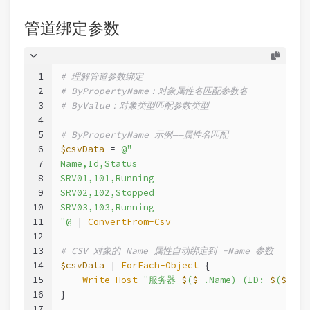
管道绑定参数
1
# 理解管道参数绑定
2
# ByPropertyName：对象属性名匹配参数名
3
# ByValue：对象类型匹配参数类型
4
5
# ByPropertyName 示例——属性名匹配
6
$csvData
 = 
@"
7
Name,Id,Status
8
SRV01,101,Running
9
SRV02,102,Stopped
10
SRV03,103,Running
11
"@
 | 
ConvertFrom-Csv
12
13
# CSV 对象的 Name 属性自动绑定到 -Name 参数
14
$csvData
 | 
ForEach-Object
 {
15
Write-Host
"服务器 
$
(
$_
.Name) (ID: 
$
(
$_
.I
16
}
17