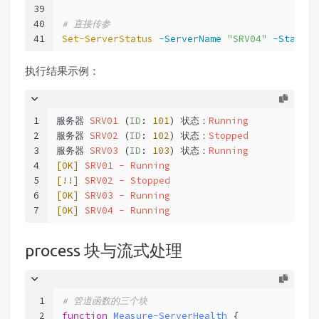
39
40
# 直接传参
41
Set-ServerStatus
-ServerName
"SRV04"
-Status
执行结果示例：
1
服务器 
SRV01
 (
ID
: 
101
) 状态：
Running
2
服务器 
SRV02
 (
ID
: 
102
) 状态：
Stopped
3
服务器 
SRV03
 (
ID
: 
103
) 状态：
Running
4
[OK]
SRV01
-
Running
5
[!!]
SRV02
-
Stopped
6
[OK]
SRV03
-
Running
7
[OK]
SRV04
-
Running
process 块与流式处理
1
# 管道函数的三个块
2
function
Measure-ServerHealth
 {