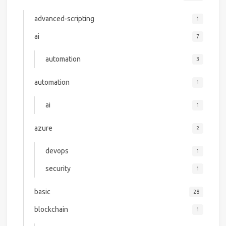
advanced-scripting
1
ai
7
automation
3
automation
1
ai
1
azure
2
devops
1
security
1
basic
28
blockchain
1