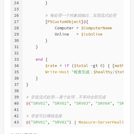
24
        }
25
26
# 每处理一个对象就输出，实现流式处理
27
        [
PSCustomObject
]
@
{
28
            Computer = 
$ComputerName
29
            Online   = 
$isOnline
30
        }
31
    }
32
33
end
 {
34
$rate
 = 
if
 (
$total
-gt
0
) { [
math
]::R
35
Write-Host
"检查完成：
$healthy
/
$total
 
36
    }
37
}
38
39
# 管道流式处理——逐个处理，不等待全部完成
40
@
(
"SRV01"
, 
"SRV02"
, 
"SRV03"
, 
"SRV04"
, 
"SRV05"
41
42
# 管道可以继续连接
43
@
(
"SRV01"
, 
"SRV02"
) | 
Measure-ServerHealth
 | 