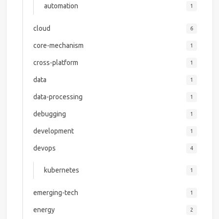
automation
1
cloud
6
core-mechanism
1
cross-platform
1
data
1
data-processing
1
debugging
1
development
1
devops
4
kubernetes
1
emerging-tech
1
energy
2