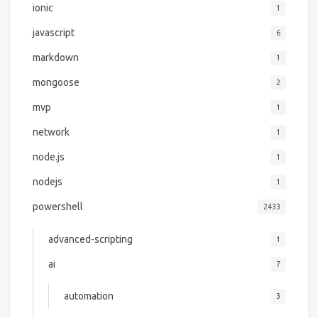
ionic
1
javascript
6
markdown
1
mongoose
2
mvp
1
network
1
node.js
1
nodejs
1
powershell
2433
advanced-scripting
1
ai
7
automation
3