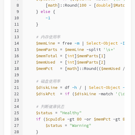
8
        [
math
]::Round(
100
 - [
double
]
$Matches
[
9
    } 
else
 {
10
-1
11
    }
12
13
# 内存使用率
14
$memLine
 = free 
-m
 | 
Select-Object
-Index
15
$memParts
 = 
$memLine
-split
'\s+'
16
$memTotal
 = [
int
]
$memParts
[
1
]
17
$memUsed
  = [
int
]
$memParts
[
2
]
18
$memPct
   = [
math
]::Round((
$memUsed
 / 
$me
19
20
# 磁盘使用率
21
$diskLine
 = df 
-h
 / | 
Select-Object
-Last
22
$diskPct
  = 
if
 (
$diskLine
-match
'(\d+)%'
23
24
# 判断健康状态
25
$status
 = 
"Healthy"
26
if
 (
$cpuIdle
-gt
80
-or
$memPct
-gt
85
-o
27
$status
 = 
"Warning"
28
    }