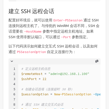
建立 SSH 远程会话
配置好环境后，就可以使用
通过 SSH
Enter-PSSession
连接到远程主机了。与传统的 WinRM 会话不同，SSH 会
话需要在
参数中指定远程主机地址。如果
-HostName
SSH 使用非默认端口，可以通过
参数指定。
-Port
以下代码演示如何建立交互式 SSH 远程会话，以及如何
通过
自定义连接行为：
PSSessionOption
1
# 定义远程主机信息
2
$remoteHost
 = 
"admin@192.168.1.100"
3
$sshPort
 = 
22
4
5
# 创建会话选项（连接超时 30 秒）
6
$sessionOption
 = 
New-PSSessionOption
-OpenTim
7
8
# 通过 SSH 建立交互式会话