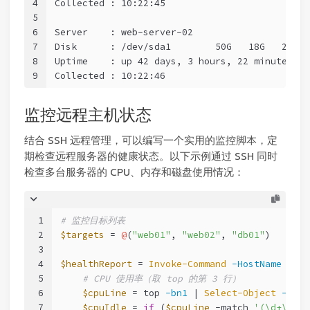
4
Collected : 10:22:45
5
6
Server    : web-server-02
7
Disk      : /dev/sda1        50G   18G   29G  
8
Uptime    : up 42 days, 3 hours, 22 minutes
9
Collected : 10:22:46
监控远程主机状态
结合 SSH 远程管理，可以编写一个实用的监控脚本，定
期检查远程服务器的健康状态。以下示例通过 SSH 同时
检查多台服务器的 CPU、内存和磁盘使用情况：
1
# 监控目标列表
2
$targets
 = 
@
(
"web01"
, 
"web02"
, 
"db01"
)
3
4
$healthReport
 = 
Invoke-Command
-HostName
$tar
5
# CPU 使用率（取 top 的第 3 行）
6
$cpuLine
 = top 
-bn1
 | 
Select-Object
-Inde
7
$cpuIdle
 = 
if
 (
$cpuLine
-match
'(\d+\.\d+