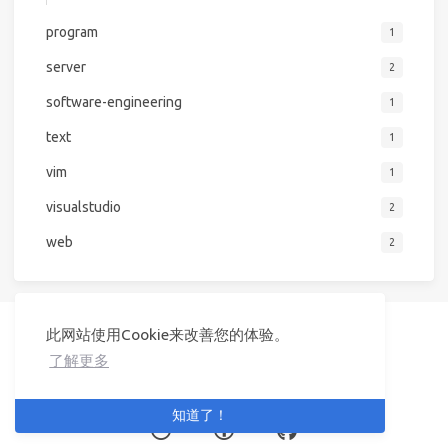
program
1
server
2
software-engineering
1
text
1
vim
1
visualstudio
2
web
2
此网站使用Cookie来改善您的体验。
了解更多
© 2026 Victor Woo
Powered by
Hexo
&
Icarus
知道了！