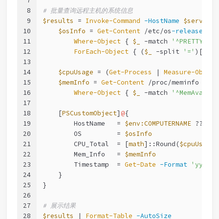
7
8
# 批量查询远程主机的系统信息
9
$results
 = 
Invoke-Command
-HostName
$servers
10
$osInfo
 = 
Get-Content
 /etc/os
-release
 |
11
Where-Object
 { 
$_
-match
'^PRETTY_NAM
12
ForEach-Object
 { (
$_
-split
'='
)[
1
].T
13
14
$cpuUsage
 = (
Get-Process
 | 
Measure-Object
15
$memInfo
 = 
Get-Content
 /proc/meminfo |
16
Where-Object
 { 
$_
-match
'^MemAvailab
17
18
    [
PSCustomObject
]
@
{
19
        HostName   = 
$env:COMPUTERNAME
 ?? hos
20
        OS         = 
$osInfo
21
        CPU_Total  = [
math
]::Round(
$cpuUsage
,
22
        Mem_Info   = 
$memInfo
23
        Timestamp  = 
Get-Date
-Format
'yyyy-M
24
    }
25
}
26
27
# 展示结果
28
$results
 | 
Format-Table
-AutoSize