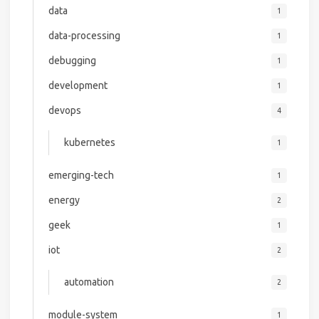
data
1
data-processing
1
debugging
1
development
1
devops
4
kubernetes
1
emerging-tech
1
energy
2
geek
1
iot
2
automation
2
module-system
1