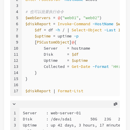
3
4
# 也可以批量执行命令
5
$webServers
 = 
@
(
"web01"
, 
"web02"
)
6
$diskReport
 = 
Invoke-Command
-HostName
$webSe
7
$df
 = df 
-h
 / | 
Select-Object
-Last
1
8
$uptime
 = uptime 
-p
9
    [
PSCustomObject
]
@
{
10
        Server    = hostname
11
        Disk      = 
$df
12
        Uptime    = 
$uptime
13
        Collected = 
Get-Date
-Format
'HH:mm:s
14
    }
15
}
16
17
$diskReport
 | 
Format-List
1
Server    : web-server-01
2
Disk      : /dev/sda1        50G   23G   25G  
3
Uptime    : up 42 days, 3 hours, 17 minutes