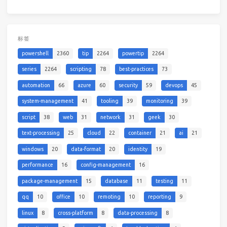
标签
powershell
2360
tip
2264
powertip
2264
series
2264
scripting
78
best-practices
73
automation
66
azure
60
security
59
devops
45
system-management
41
tooling
39
monitoring
39
script
38
web
31
network
31
geek
30
text-processing
25
cloud
22
container
21
ai
21
windows
20
data-format
20
identity
19
performance
16
config-management
16
package-management
15
database
11
testing
11
qq
10
office
10
remoting
10
reporting
9
linux
8
cross-platform
8
data-processing
8