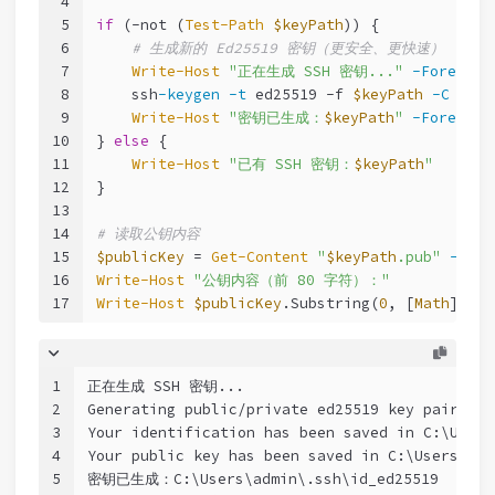
4
5
if
 (
-not
 (
Test-Path
$keyPath
)) {
6
# 生成新的 Ed25519 密钥（更安全、更快速）
7
Write-Host
"正在生成 SSH 密钥..."
-Foregrou
8
    ssh
-keygen
-t
 ed25519 
-f
$keyPath
-C
"pow
9
Write-Host
"密钥已生成：
$keyPath
"
-Foregrou
10
} 
else
 {
11
Write-Host
"已有 SSH 密钥：
$keyPath
"
12
}
13
14
# 读取公钥内容
15
$publicKey
 = 
Get-Content
"
$keyPath
.pub"
-Raw
16
Write-Host
"公钥内容（前 80 字符）："
17
Write-Host
$publicKey
.Substring(
0
, [
Math
]::Mi
1
正在生成 SSH 密钥...
2
Generating public/private ed25519 key pair.
3
Your identification has been saved in C:\Users
4
Your public key has been saved in C:\Users\adm
5
密钥已生成：C:\Users\admin\.ssh\id_ed25519