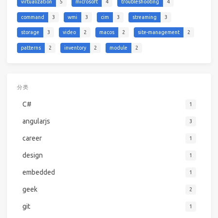
virtualization
5
microsoft
4
troubleshooting
4
command
3
wmi
3
cim
3
streaming
3
storage
3
video
2
macos
2
site-management
2
patterns
2
inventory
2
module
2
分类
C#
1
angularjs
3
career
1
design
1
embedded
1
geek
2
git
1