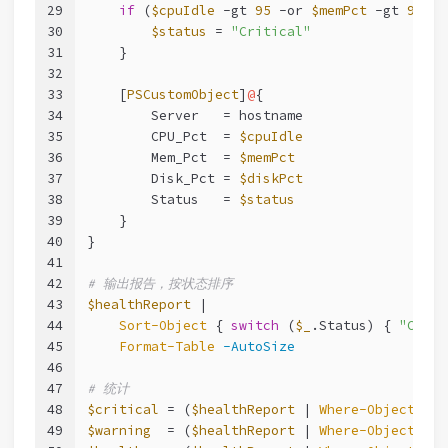
29
if
 (
$cpuIdle
-gt
95
-or
$memPct
-gt
95
-o
30
$status
 = 
"Critical"
31
    }
32
33
    [
PSCustomObject
]
@
{
34
        Server   = hostname
35
        CPU_Pct  = 
$cpuIdle
36
        Mem_Pct  = 
$memPct
37
        Disk_Pct = 
$diskPct
38
        Status   = 
$status
39
    }
40
}
41
42
# 输出报告，按状态排序
43
$healthReport
 |
44
Sort-Object
 { 
switch
 (
$_
.Status) { 
"Criti
45
Format-Table
-AutoSize
46
47
# 统计
48
$critical
 = (
$healthReport
 | 
Where-Object
 { 
$
49
$warning
  = (
$healthReport
 | 
Where-Object
 { 
$