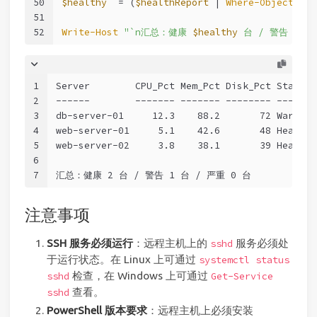
50
$healthy
  = (
$healthReport
 | 
Where-Object
 { 
$
51
52
Write-Host
"`n汇总：健康 
$healthy
 台 / 警告 
$war
1
Server        CPU_Pct Mem_Pct Disk_Pct Status
2
------        ------- ------- -------- ------
3
db-server-01     12.3    88.2       72 Warning
4
web-server-01     5.1    42.6       48 Healthy
5
web-server-02     3.8    38.1       39 Healthy
6
7
汇总：健康 2 台 / 警告 1 台 / 严重 0 台
注意事项
SSH 服务必须运行
：远程主机上的
服务必须处
sshd
于运行状态。在 Linux 上可通过
systemctl status
检查，在 Windows 上可通过
sshd
Get-Service
查看。
sshd
PowerShell 版本要求
：远程主机上必须安装