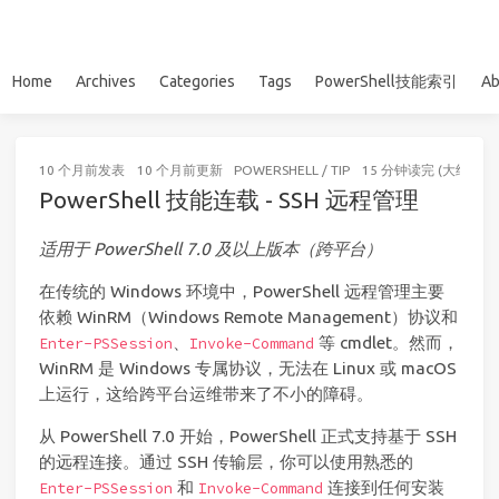
Home
Archives
Categories
Tags
PowerShell技能索引
Ab
10 个月前
发表
10 个月前
更新
POWERSHELL
/
TIP
15 分钟读完 (大约229
PowerShell 技能连载 - SSH 远程管理
适用于 PowerShell 7.0 及以上版本（跨平台）
在传统的 Windows 环境中，PowerShell 远程管理主要
依赖 WinRM（Windows Remote Management）协议和
、
等 cmdlet。然而，
Enter-PSSession
Invoke-Command
WinRM 是 Windows 专属协议，无法在 Linux 或 macOS
上运行，这给跨平台运维带来了不小的障碍。
从 PowerShell 7.0 开始，PowerShell 正式支持基于 SSH
的远程连接。通过 SSH 传输层，你可以使用熟悉的
和
连接到任何安装
Enter-PSSession
Invoke-Command