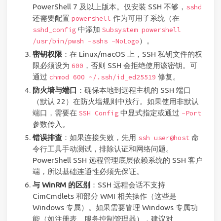
PowerShell 7 及以上版本。仅安装 SSH 不够，
sshd
还需要配置
作为可用子系统（在
powershell
中添加
sshd_config
Subsystem powershell
）。
/usr/bin/pwsh -sshs -NoLogo
密钥权限
：在 Linux/macOS 上，SSH 私钥文件的权
限必须设为
，否则 SSH 会拒绝使用该密钥。可
600
通过
修复。
chmod 600 ~/.ssh/id_ed25519
防火墙与端口
：确保本地到远程主机的 SSH 端口
（默认 22）在防火墙规则中放行。如果使用非默认
端口，需要在
中显式指定或通过
SSH Config
-Port
参数传入。
错误排查
：如果连接失败，先用
命
ssh user@host
令行工具手动测试，排除认证和网络问题。
PowerShell SSH 远程管理底层依赖系统的 SSH 客户
端，所以基础连通性必须先保证。
与 WinRM 的区别
：SSH 远程会话不支持
CimCmdlets 和部分 WMI 相关操作（这些是
Windows 专属）。如果需要管理 Windows 专属功
能（如注册表、服务控制管理器），建议对