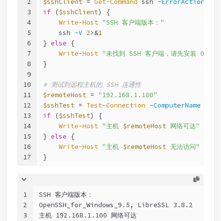
2
$sshClient
 = 
Get-Command
 ssh 
-ErrorAction
 Sil
3
if
 (
$sshClient
) {
4
Write-Host
"SSH 客户端版本："
5
    ssh 
-V
2
>&
1
6
} 
else
 {
7
Write-Host
"未找到 SSH 客户端，请先安装 OpenS
8
}
9
10
# 测试到远程主机的 SSH 连通性
11
$remoteHost
 = 
"192.168.1.100"
12
$sshTest
 = 
Test-Connection
-ComputerName
$rem
13
if
 (
$sshTest
) {
14
Write-Host
"主机 
$remoteHost
 网络可达"
15
} 
else
 {
16
Write-Host
"主机 
$remoteHost
 无法访问"
-For
17
}
1
SSH 客户端版本：
2
OpenSSH_for_Windows_9.5, LibreSSL 3.8.2
3
主机 192.168.1.100 网络可达