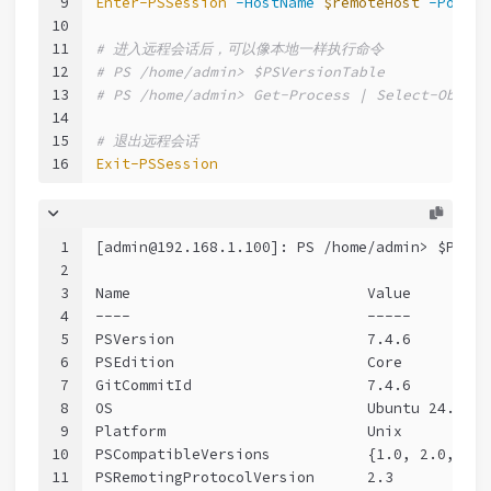
9
Enter-PSSession
-HostName
$remoteHost
-Port
$
10
11
# 进入远程会话后，可以像本地一样执行命令
12
# PS /home/admin> $PSVersionTable
13
# PS /home/admin> Get-Process | Select-Object
14
15
# 退出远程会话
16
Exit-PSSession
1
[admin@192.168.1.100]: PS /home/admin> $PSVer
2
3
Name                           Value
4
----                           -----
5
PSVersion                      7.4.6
6
PSEdition                      Core
7
GitCommitId                    7.4.6
8
OS                             Ubuntu 24.04.1
9
Platform                       Unix
10
PSCompatibleVersions           {1.0, 2.0, 3.0
11
PSRemotingProtocolVersion      2.3