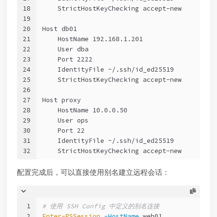
18
    StrictHostKeyChecking accept-new
19
20
Host db01
21
    HostName 192.168.1.201
22
    User dba
23
    Port 2222
24
    IdentityFile ~/.ssh/id_ed25519
25
    StrictHostKeyChecking accept-new
26
27
Host proxy
28
    HostName 10.0.0.50
29
    User ops
30
    Port 22
31
    IdentityFile ~/.ssh/id_ed25519
32
    StrictHostKeyChecking accept-new
配置完成后，可以直接使用别名建立远程会话：
1
# 使用 SSH Config 中定义的别名连接
2
Enter-PSSession
-HostName
 web01