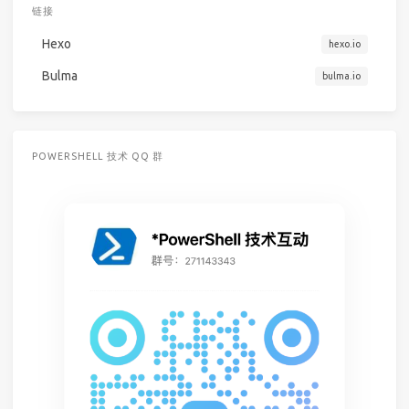
链接
Hexo
hexo.io
Bulma
bulma.io
POWERSHELL 技术 QQ 群