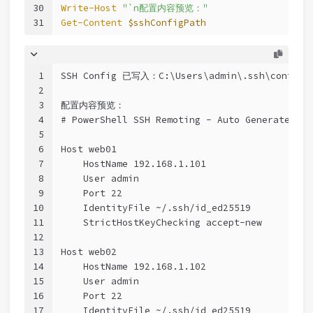
30
Write-Host
"`n配置内容预览："
31
Get-Content
$sshConfigPath
1
SSH Config 已写入：C:\Users\admin\.ssh\config
2
3
配置内容预览：
4
# PowerShell SSH Remoting - Auto Generated
5
6
Host web01
7
    HostName 192.168.1.101
8
    User admin
9
    Port 22
10
    IdentityFile ~/.ssh/id_ed25519
11
    StrictHostKeyChecking accept-new
12
13
Host web02
14
    HostName 192.168.1.102
15
    User admin
16
    Port 22
17
    IdentityFile ~/.ssh/id_ed25519