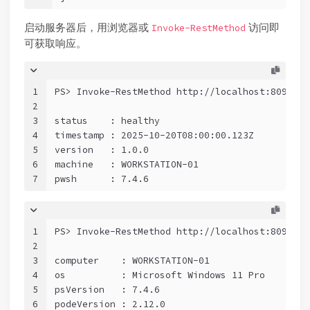
启动服务器后，用浏览器或
访问即
Invoke-RestMethod
可获取响应。
1
PS> Invoke-RestMethod http://localhost:8090/ap
2
3
status    : healthy
4
timestamp : 2025-10-20T08:00:00.123Z
5
version   : 1.0.0
6
machine   : WORKSTATION-01
7
pwsh      : 7.4.6
1
PS> Invoke-RestMethod http://localhost:8090/ap
2
3
computer    : WORKSTATION-01
4
os          : Microsoft Windows 11 Pro
5
psVersion   : 7.4.6
6
podeVersion : 2.12.0