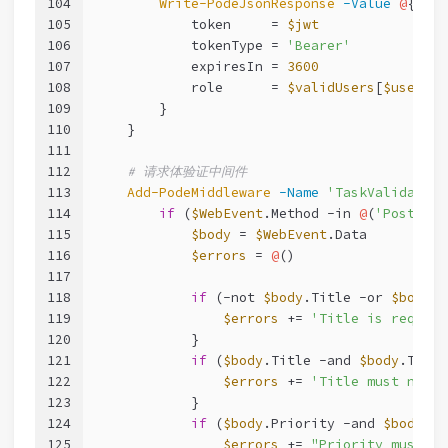
104
Write-PodeJsonResponse
-Value
@
{
105
            token     = 
$jwt
106
            tokenType = 
'Bearer'
107
            expiresIn = 
3600
108
            role      = 
$validUsers
[
$usernam
109
        }
110
    }
111
112
# 请求体验证中间件
113
Add-PodeMiddleware
-Name
'TaskValidation
114
if
 (
$WebEvent
.Method 
-in
@
(
'Post'
, 
'
115
$body
 = 
$WebEvent
.Data
116
$errors
 = 
@
()
117
118
if
 (
-not
$body
.Title 
-or
$body
.T
119
$errors
 += 
'Title is require
120
            }
121
if
 (
$body
.Title 
-and
$body
.Title
122
$errors
 += 
'Title must not e
123
            }
124
if
 (
$body
.Priority 
-and
$body
.Pr
125
$errors
 += 
"Priority must be