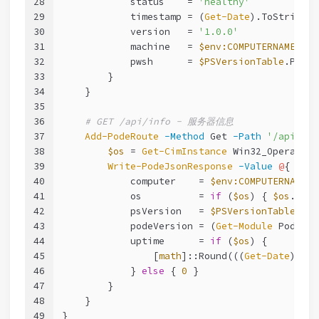
28
            status    = 
'healthy'
29
            timestamp = (
Get-Date
).ToString(
'
30
            version   = 
'1.0.0'
31
            machine   = 
$env:COMPUTERNAME
32
            pwsh      = 
$PSVersionTable
.PSVer
33
        }
34
    }
35
36
# GET /api/info - 服务器信息
37
Add-PodeRoute
-Method
 Get 
-Path
'/api/inf
38
$os
 = 
Get-CimInstance
 Win32_Operating
39
Write-PodeJsonResponse
-Value
@
{
40
            computer    = 
$env:COMPUTERNAME
41
            os          = 
if
 (
$os
) { 
$os
.Capt
42
            psVersion   = 
$PSVersionTable
.PSV
43
            podeVersion = (
Get-Module
 Pode).V
44
            uptime      = 
if
 (
$os
) {
45
                [
math
]::Round(((
Get-Date
) - 
$
46
            } 
else
 { 
0
 }
47
        }
48
    }
49
}