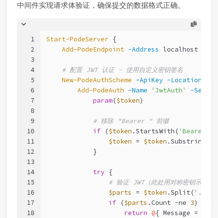
中间件实现请求体验证，确保提交的数据格式正确。
1
Start-PodeServer
 {
2
Add-PodeEndpoint
-Address
 localhost 
-Por
3
4
# 配置 JWT 认证 - 使用自定义密钥签名
5
New-PodeAuthScheme
-ApiKey
-Location
 Hea
6
Add-PodeAuth
-Name
'JwtAuth'
-Sessio
7
param
(
$token
)
8
9
# 移除 "Bearer " 前缀
10
if
 (
$token
.StartsWith(
'Bearer '
)
11
$token
 = 
$token
.Substring(
7
)
12
            }
13
14
try
 {
15
# 验证 JWT（此处用对称密钥示例
16
$parts
 = 
$token
.Split(
'.'
)
17
if
 (
$parts
.Count 
-ne
3
) {
18
return
@
{ Message = 
'Inv