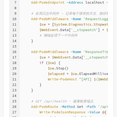
7
Add-PodeEndpoint
-Address
 localhost 
-Port
8
9
# 全局日志中间件 - 记录每个请求的方法、路径和耗时
10
Add-PodeMiddleware
-Name
'RequestLogger'
11
$sw
 = [
System.Diagnostics.Stopwatch
]:
12
$WebEvent
.Data[
'__stopwatch'
] = 
$sw
13
# 继续处理下一个中间件
14
    }
15
16
Add-PodeMiddleware
-Name
'ResponseTimer'
17
$sw
 = 
$WebEvent
.Data
[
'__stopwatch'
]
18
if
 (
$sw
) {
19
$sw
.Stop()
20
$elapsed
 = 
$sw
.ElapsedMillisecond
21
Write-PodeHost
"[API] 
$
(
$WebEvent
22
        }
23
    }
24
25
# GET /api/health - 健康检查端点
26
Add-PodeRoute
-Method
 Get 
-Path
'/api/hea
27
Write-PodeJsonResponse
-Value
@
{