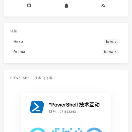
链接
Hexo
hexo.io
Bulma
bulma.io
POWERSHELL 技术 QQ 群