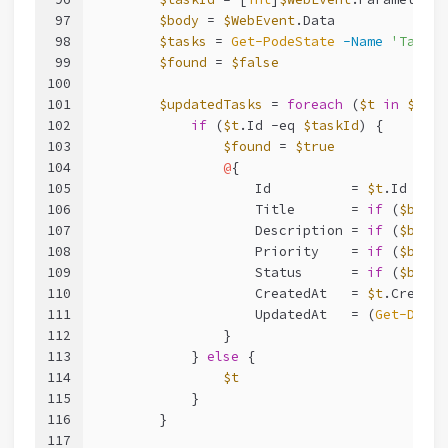
97
$body
 = 
$WebEvent
.Data
98
$tasks
 = 
Get-PodeState
-Name
'Tasks'
99
$found
 = 
$false
100
101
$updatedTasks
 = 
foreach
 (
$t
in
$task
102
if
 (
$t
.Id 
-eq
$taskId
) {
103
$found
 = 
$true
104
@
{
105
                    Id          = 
$t
.Id
106
                    Title       = 
if
 (
$body
.
107
                    Description = 
if
 (
$body
.
108
                    Priority    = 
if
 (
$body
.
109
                    Status      = 
if
 (
$body
.
110
                    CreatedAt   = 
$t
.Created
111
                    UpdatedAt   = (
Get-Date
)
112
                }
113
            } 
else
 {
114
$t
115
            }
116
        }
117