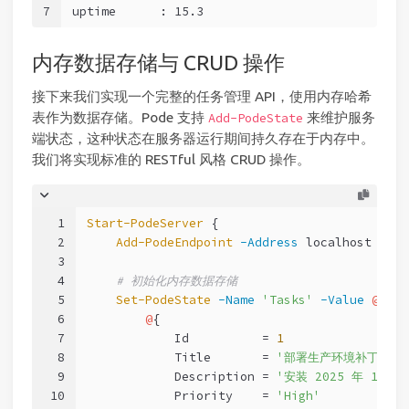
7
uptime      : 15.3
内存数据存储与 CRUD 操作
接下来我们实现一个完整的任务管理 API，使用内存哈希
表作为数据存储。Pode 支持
来维护服务
Add-PodeState
端状态，这种状态在服务器运行期间持久存在于内存中。
我们将实现标准的 RESTful 风格 CRUD 操作。
1
Start-PodeServer
 {
2
Add-PodeEndpoint
-Address
 localhost 
-Por
3
4
# 初始化内存数据存储
5
Set-PodeState
-Name
'Tasks'
-Value
@
(
6
@
{
7
            Id          = 
1
8
            Title       = 
'部署生产环境补丁'
9
            Description = 
'安装 2025 年 10 
10
            Priority    = 
'High'