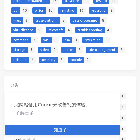
package-management
15
database
11
testing
11
qq
10
office
10
remoting
10
reporting
9
linux
8
cross-platform
8
data-processing
8
virtualization
5
microsoft
4
troubleshooting
4
command
3
wmi
3
cim
3
streaming
3
storage
3
video
2
macos
2
site-management
2
patterns
2
inventory
2
module
2
分类
C#
1
此网站使用Cookie来改善您的体验。
angularjs
3
了解更多
career
1
design
1
知道了！
embedded
1