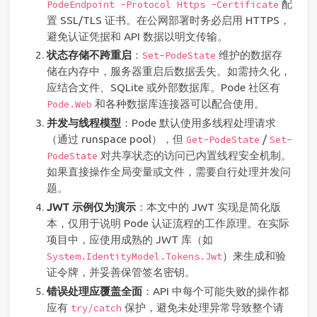
配
PodeEndpoint -Protocol Https -Certificate
置 SSL/TLS 证书。在公网部署时务必启用 HTTPS，
避免认证凭据和 API 数据以明文传输。
状态存储不跨重启
：
维护的数据存
Set-PodeState
储在内存中，服务器重启后数据丢失。如需持久化，
应结合文件、SQLite 或外部数据库。Pode 社区有
和各种数据库连接器可以配合使用。
Pode.Web
并发与线程模型
：Pode 默认使用多线程处理请求
（通过 runspace pool），但
/
Get-PodeState
Set-
对共享状态的访问已内置线程安全机制。
PodeState
如果直接操作全局变量或文件，需要自行处理并发问
题。
JWT 示例仅为演示
：本文中的 JWT 实现是简化版
本，仅用于说明 Pode 认证流程的工作原理。在实际
项目中，应使用成熟的 JWT 库（如
）来生成和验
System.IdentityModel.Tokens.Jwt
证令牌，并妥善保管签名密钥。
错误处理应覆盖全面
：API 中每个可能失败的操作都
应有
保护，避免未处理异常导致整个请
try/catch