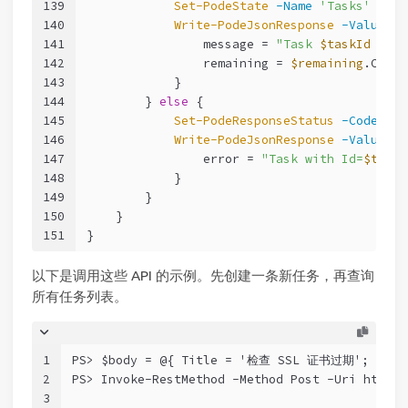
139
Set-PodeState
-Name
'Tasks'
-Val
140
Write-PodeJsonResponse
-Value
@
{
141
                message = 
"Task 
$taskId
 dele
142
                remaining = 
$remaining
.Count
143
            }
144
        } 
else
 {
145
Set-PodeResponseStatus
-Code
404
146
Write-PodeJsonResponse
-Value
@
{
147
                error = 
"Task with Id=
$taskI
148
            }
149
        }
150
    }
151
}
以下是调用这些 API 的示例。先创建一条新任务，再查询
所有任务列表。
1
PS> $body = @{ Title = '检查 SSL 证书过期'; Prior
2
PS> Invoke-RestMethod -Method Post -Uri http:/
3