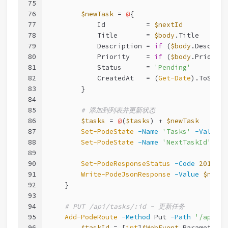
75
76
$newTask
 = 
@
{
77
            Id          = 
$nextId
78
            Title       = 
$body
.Title
79
            Description = 
if
 (
$body
.Descript
80
            Priority    = 
if
 (
$body
.Priority
81
            Status      = 
'Pending'
82
            CreatedAt   = (
Get-Date
).ToStrin
83
        }
84
85
# 添加到列表并更新状态
86
$tasks
 = 
@
(
$tasks
) + 
$newTask
87
Set-PodeState
-Name
'Tasks'
-Value
$
88
Set-PodeState
-Name
'NextTaskId'
-Va
89
90
Set-PodeResponseStatus
-Code
201
91
Write-PodeJsonResponse
-Value
$newTa
92
    }
93
94
# PUT /api/tasks/:id - 更新任务
95
Add-PodeRoute
-Method
 Put 
-Path
'/api/ta
96
$taskId
 = [
int
]
$WebEvent
.Parameters[