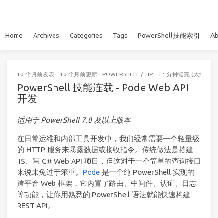
Home
Archives
Categories
Tags
PowerShell技能索引
Ab
10 个月前
发表
10 个月前
更新
POWERSHELL
/
TIP
17 分钟读完 (大约256
PowerShell 技能连载 - Pode Web API
开发
适用于 PowerShell 7.0 及以上版本
在日常运维和内部工具开发中，我们经常需要一个轻量级
的 HTTP 服务来暴露数据或接收指令。传统做法是搭建
IIS、写 C# Web API 项目，但这对于一个简单的查询接口
来说未免过于笨重。
Pode
是一个纯 PowerShell 实现的
跨平台 Web 框架，它内置了路由、中间件、认证、日志
等功能，让你用熟悉的 PowerShell 语法就能快速构建
REST API。