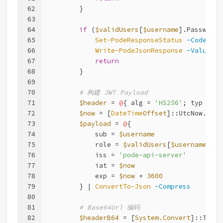
62
        }
63
64
if
 (
$validUsers
[
$username
].Password 
65
Set-PodeResponseStatus
-Code
401
66
Write-PodeJsonResponse
-Value
@
{
67
return
68
        }
69
70
# 构建 JWT Payload
71
$header
 = 
@
{ alg = 
'HS256'
; typ = 
'J
72
$now
 = [
DateTime
Offset
]::UtcNow.ToUn
73
$payload
 = 
@
{
74
            sub = 
$username
75
            role = 
$validUsers
[
$username
].Ro
76
            iss = 
'pode-api-server'
77
            iat = 
$now
78
            exp = 
$now
 + 
3600
79
        } | 
ConvertTo-Json
-Compress
80
81
# Base64Url 编码
82
$headerB64
 = [
System.Convert
]::ToBas