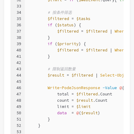
33
34
# 按条件筛选
35
$filtered
 = 
$tasks
36
if
 (
$status
) {
37
$filtered
 = 
$filtered
 | 
Where-Ob
38
        }
39
if
 (
$priority
) {
40
$filtered
 = 
$filtered
 | 
Where-Ob
41
        }
42
43
# 限制返回数量
44
$result
 = 
$filtered
 | 
Select-Object
45
46
Write-PodeJsonResponse
-Value
@
{
47
            total = 
$filtered
.Count
48
            count = 
$result
.Count
49
            limit = 
$limit
50
data
  = 
@
(
$result
)
51
        }
52
    }
53