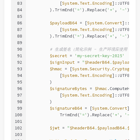
83
            [
System.Text.Encoding
]::UTF8.Get
84
        ).TrimEnd(
'='
).Replace(
'+'
, 
'-'
).Rep
85
86
$payloadB64
 = [
System.Convert
]::ToBa
87
            [
System.Text.Encoding
]::UTF8.Get
88
        ).TrimEnd(
'='
).Replace(
'+'
, 
'-'
).Rep
89
90
# 生成签名（简化示例 - 生产环境应使用 HMAC-
91
$secret
 = 
'my-secret-key-2025'
92
$signInput
 = 
"
$headerB64
.
$payloadB64
93
$hmac
 = [
System.Security.Cryptograph
94
            [
System.Text.Encoding
]::UTF8.Get
95
        )
96
$signatureBytes
 = 
$hmac
.ComputeHash(
97
            [
System.Text.Encoding
]::UTF8.Get
98
        )
99
$signatureB64
 = [
System.Convert
]::To
100
            TrimEnd(
'='
).Replace(
'+'
, 
'-'
).R
101
102
$jwt
 = 
"
$headerB64
.
$payloadB64
.
$sign
103