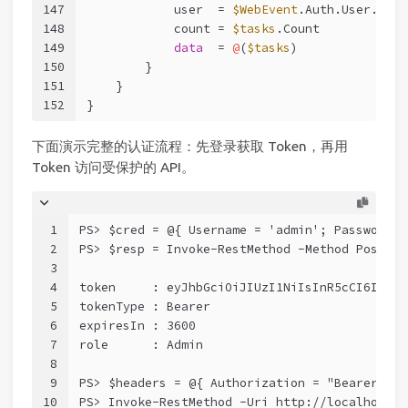
147
            user  = 
$WebEvent
.Auth.User.Name
148
            count = 
$tasks
.Count
149
data
  = 
@
(
$tasks
)
150
        }
151
    }
152
}
下面演示完整的认证流程：先登录获取 Token，再用
Token 访问受保护的 API。
1
PS> $cred = @{ Username = 'admin'; Password =
2
PS> $resp = Invoke-RestMethod -Method Post -U
3
4
token     : eyJhbGciOiJIUzI1NiIsInR5cCI6IkpXV
5
tokenType : Bearer
6
expiresIn : 3600
7
role      : Admin
8
9
PS> $headers = @{ Authorization = "Bearer $($
10
PS> Invoke-RestMethod -Uri http://localhost:8