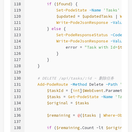
118
if
 (
$found
) {
119
Set-PodeState
-Name
'Tasks'
-Val
120
$updated
 = 
$updatedTasks
 | 
Where
121
Write-PodeJsonResponse
-Value
$u
122
        } 
else
 {
123
Set-PodeResponseStatus
-Code
404
124
Write-PodeJsonResponse
-Value
@
{
125
                error = 
"Task with Id=
$taskI
126
            }
127
        }
128
    }
129
130
# DELETE /api/tasks/:id - 删除任务
131
Add-PodeRoute
-Method
 Delete 
-Path
'/api
132
$taskId
 = [
int
]
$WebEvent
.Parameters[
133
$tasks
 = 
Get-PodeState
-Name
'Tasks'
134
$original
 = 
$tasks
135
136
$remaining
 = 
@
(
$tasks
 | 
Where-Object
137
138
if
 (
$remaining
.Count 
-lt
$original
.C