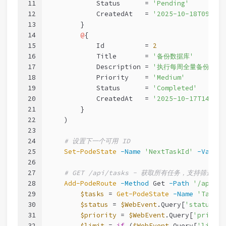
11
            Status      = 
'Pending'
12
            CreatedAt   = 
'2025-10-18T09:00:
13
        }
14
@
{
15
            Id          = 
2
16
            Title       = 
'备份数据库'
17
            Description = 
'执行每周全量备份'
18
            Priority    = 
'Medium'
19
            Status      = 
'Completed'
20
            CreatedAt   = 
'2025-10-17T14:30:
21
        }
22
    )
23
24
# 设置下一个可用 ID
25
Set-PodeState
-Name
'NextTaskId'
-Value
26
27
# GET /api/tasks - 获取所有任务，支持筛选和
28
Add-PodeRoute
-Method
 Get 
-Path
'/api/ta
29
$tasks
 = 
Get-PodeState
-Name
'Tasks'
30
$status
 = 
$WebEvent
.Query[
'status'
]
31
$priority
 = 
$WebEvent
.Query[
'priorit
32
$limit
 = 
if
 (
$WebEvent
.Query[
'limit'