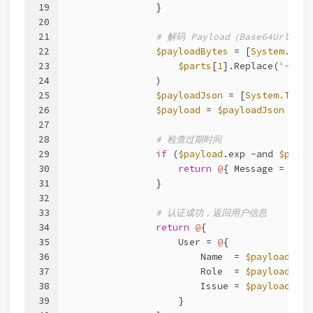
19
                }
20
21
# 解码 Payload（Base64Url）
22
$payloadBytes
 = [
System.Conv
23
$parts
[
1
].Replace(
'-'
, 
'
24
                )
25
$payloadJson
 = [
System.Text.
26
$payload
 = 
$payloadJson
 | 
Co
27
28
# 检查过期时间
29
if
 (
$payload
.exp 
-and
$paylo
30
return
@
{ Message = 
'Tok
31
                }
32
33
# 认证成功，返回用户信息
34
return
@
{
35
                    User = 
@
{
36
                        Name  = 
$payload
.sub
37
                        Role  = 
$payload
.rol
38
                        Issue = 
$payload
.iss
39
                    }