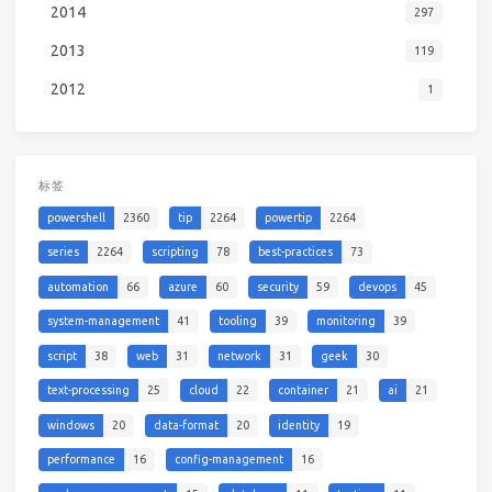
2014
297
2013
119
2012
1
标签
powershell
2360
tip
2264
powertip
2264
series
2264
scripting
78
best-practices
73
automation
66
azure
60
security
59
devops
45
system-management
41
tooling
39
monitoring
39
script
38
web
31
network
31
geek
30
text-processing
25
cloud
22
container
21
ai
21
windows
20
data-format
20
identity
19
performance
16
config-management
16