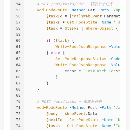
54
# GET /api/tasks/:id - 获取单个任务
55
Add-PodeRoute
-Method
 Get 
-Path
'/api/ta
56
$taskId
 = [
int
]
$WebEvent
.Parameters[
57
$tasks
 = 
Get-PodeState
-Name
'Tasks'
58
$task
 = 
$tasks
 | 
Where-Object
 { 
$_
.I
59
60
if
 (
$task
) {
61
Write-PodeJsonResponse
-Value
$t
62
        } 
else
 {
63
Set-PodeResponseStatus
-Code
404
64
Write-PodeJsonResponse
-Value
@
{
65
                error = 
"Task with Id=
$taskI
66
            }
67
        }
68
    }
69
70
# POST /api/tasks - 创建新任务
71
Add-PodeRoute
-Method
 Post 
-Path
'/api/t
72
$body
 = 
$WebEvent
.Data
73
$nextId
 = 
Get-PodeState
-Name
'NextT
74
$tasks
 = 
Get-PodeState
-Name
'Tasks'