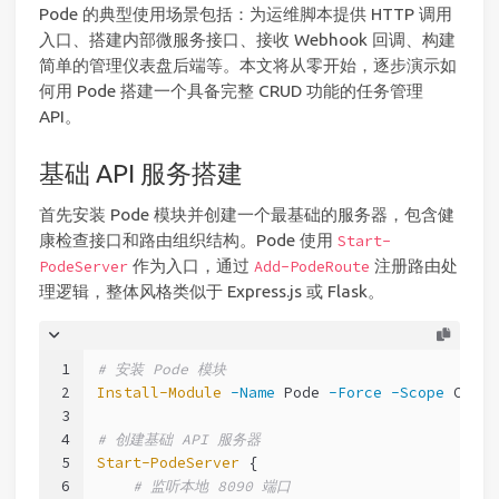
Pode 的典型使用场景包括：为运维脚本提供 HTTP 调用
入口、搭建内部微服务接口、接收 Webhook 回调、构建
简单的管理仪表盘后端等。本文将从零开始，逐步演示如
何用 Pode 搭建一个具备完整 CRUD 功能的任务管理
API。
基础 API 服务搭建
首先安装 Pode 模块并创建一个最基础的服务器，包含健
康检查接口和路由组织结构。Pode 使用
Start-
作为入口，通过
注册路由处
PodeServer
Add-PodeRoute
理逻辑，整体风格类似于 Express.js 或 Flask。
1
# 安装 Pode 模块
2
Install-Module
-Name
 Pode 
-Force
-Scope
 Curre
3
4
# 创建基础 API 服务器
5
Start-PodeServer
 {
6
# 监听本地 8090 端口