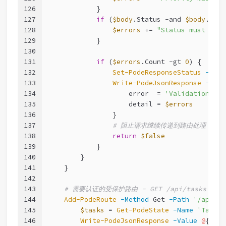
126
            }
127
if
 (
$body
.Status 
-and
$body
.Stat
128
$errors
 += 
"Status must be o
129
            }
130
131
if
 (
$errors
.Count 
-gt
0
) {
132
Set-PodeResponseStatus
-Code
133
Write-PodeJsonResponse
-Valu
134
                    error  = 
'Validation fai
135
                    detail = 
$errors
136
                }
137
# 阻止请求继续传递到路由处理
138
return
$false
139
            }
140
        }
141
    }
142
143
# 需要认证的受保护路由 - GET /api/tasks
144
Add-PodeRoute
-Method
 Get 
-Path
'/api/ta
145
$tasks
 = 
Get-PodeState
-Name
'Tasks'
146
Write-PodeJsonResponse
-Value
@
{