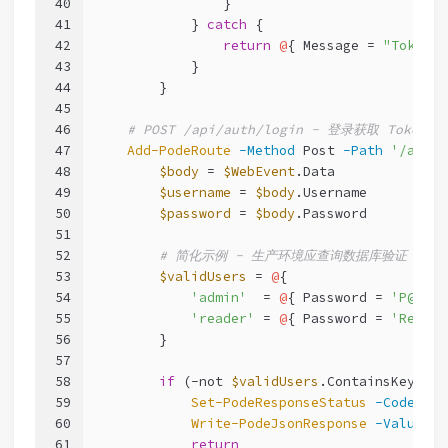
40
                }
41
            } 
catch
 {
42
return
@
{ Message = 
"Token v
43
            }
44
        }
45
46
# POST /api/auth/login - 登录获取 Token
47
Add-PodeRoute
-Method
 Post 
-Path
'/api/a
48
$body
 = 
$WebEvent
.Data
49
$username
 = 
$body
.Username
50
$password
 = 
$body
.Password
51
52
# 简化示例 - 生产环境应查询数据库验证
53
$validUsers
 = 
@
{
54
'admin'
  = 
@
{ Password = 
'P@ssw0
55
'reader'
 = 
@
{ Password = 
'Read0n
56
        }
57
58
if
 (
-not
$validUsers
.ContainsKey(
$us
59
Set-PodeResponseStatus
-Code
401
60
Write-PodeJsonResponse
-Value
@
{
61
return