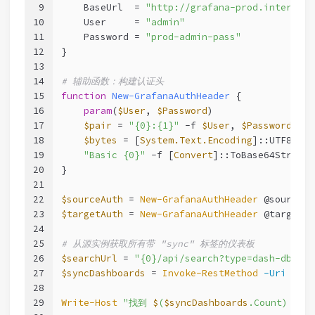
9
    BaseUrl  = 
"http://grafana-prod.internal:
10
    User     = 
"admin"
11
    Password = 
"prod-admin-pass"
12
}
13
14
# 辅助函数：构建认证头
15
function
New-GrafanaAuthHeader
 {
16
param
(
$User
, 
$Password
)
17
$pair
 = 
"{0}:{1}"
-f
$User
, 
$Password
18
$bytes
 = [
System.Text.Encoding
]::UTF8.Get
19
"Basic {0}"
-f
 [
Convert
]::ToBase64String(
20
}
21
22
$sourceAuth
 = 
New-GrafanaAuthHeader
 @sourceCo
23
$targetAuth
 = 
New-GrafanaAuthHeader
 @targetCo
24
25
# 从源实例获取所有带 "sync" 标签的仪表板
26
$searchUrl
 = 
"{0}/api/search?type=dash-db&tag
27
$syncDashboards
 = 
Invoke-RestMethod
-Uri
$sea
28
29
Write-Host
"找到 
$
(
$syncDashboards
.Count) 