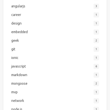
angularjs
3
career
1
design
1
embedded
1
geek
2
git
1
ionic
1
javascript
6
markdown
1
mongoose
2
mvp
1
network
1
node.js
1