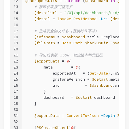
12
$backupResults
 = 
foreach
 (
$dashboard
in
$allD
13
# 获取仪表板完整定义
14
$detailUrl
 = 
"{0}/api/dashboards/uid/{1}"
15
$detail
 = 
Invoke-RestMethod
-Uri
$detailU
16
17
# 生成安全的文件名（替换特殊字符）
18
$safeName
 = 
$dashboard
.title 
-replace
'[\
19
$filePath
 = 
Join-Path
$backupDir
"
$safeNa
20
21
# 导出仪表板 JSON，包含版本和元数据
22
$exportData
 = 
@
{
23
        meta        = 
@
{
24
            exportedAt   = (
Get-Date
).ToStrin
25
            grafanaVersion = 
$detail
.meta.ver
26
            uid           = 
$dashboard
.uid
27
        }
28
        dashboard   = 
$detail
.dashboard
29
    }
30
31
$exportData
 | 
ConvertTo-Json
-Depth
20
 | 
32
33
    [
PSCustomObject
]
@
{