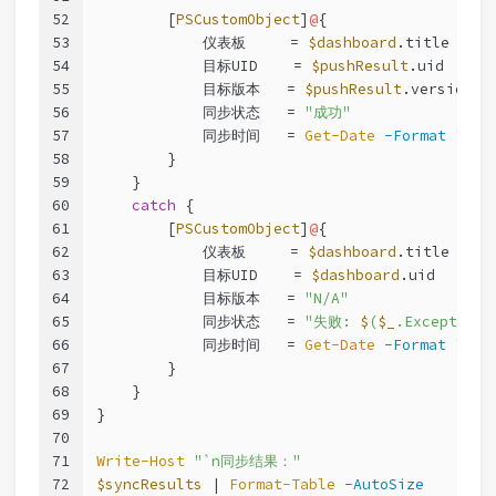
52
        [
PSCustomObject
]
@
{
53
            仪表板     = 
$dashboard
.title
54
            目标UID    = 
$pushResult
.uid
55
            目标版本   = 
$pushResult
.version
56
            同步状态   = 
"成功"
57
            同步时间   = 
Get-Date
-Format
"HH:
58
        }
59
    }
60
catch
 {
61
        [
PSCustomObject
]
@
{
62
            仪表板     = 
$dashboard
.title
63
            目标UID    = 
$dashboard
.uid
64
            目标版本   = 
"N/A"
65
            同步状态   = 
"失败: 
$
(
$_
.Exception.
66
            同步时间   = 
Get-Date
-Format
"HH:
67
        }
68
    }
69
}
70
71
Write-Host
"`n同步结果："
72
$syncResults
 | 
Format-Table
-AutoSize