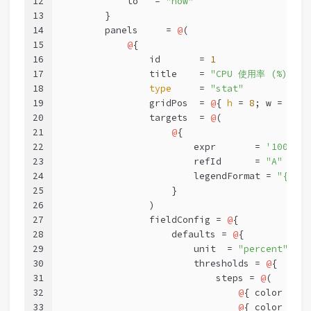
12
            to   = 
"now"
13
        }
14
        panels     = 
@
(
15
@
{
16
                id       = 
1
17
                title    = 
"CPU 使用率 (%)"
18
type
     = 
"stat"
19
                gridPos  = 
@
{ 
h
 = 
8
; w = 
6
; x
20
                targets  = 
@
(
21
@
{
22
                        expr       = 
'100 - (
23
                        refId      = 
"A"
24
                        legendFormat = 
"{{ins
25
                    }
26
                )
27
                fieldConfig = 
@
{
28
                    defaults = 
@
{
29
                        unit  = 
"percent"
30
                        thresholds = 
@
{
31
                            steps = 
@
(
32
@
{ color = 
"g
33
@
{ color = 
"y