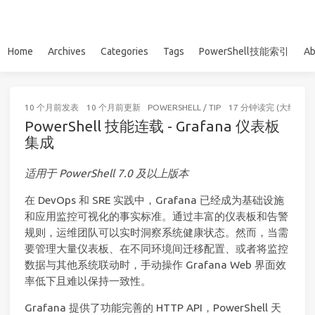
Home
Archives
Categories
Tags
PowerShell技能索引
Ab
10 个月前
发表
10 个月前
更新
POWERSHELL
/
TIP
17 分钟读完 (大约261
PowerShell 技能连载 - Grafana 仪表板
集成
适用于 PowerShell 7.0 及以上版本
在 DevOps 和 SRE 实践中，Grafana 已经成为基础设施
和应用监控可视化的事实标准。通过丰富的仪表板和告警
规则，运维团队可以实时洞察系统健康状态。然而，当需
要管理大量仪表板、在不同环境间迁移配置、或者将监控
数据与其他系统联动时，手动操作 Grafana Web 界面效
率低下且难以保持一致性。
Grafana 提供了功能完善的 HTTP API，PowerShell 天