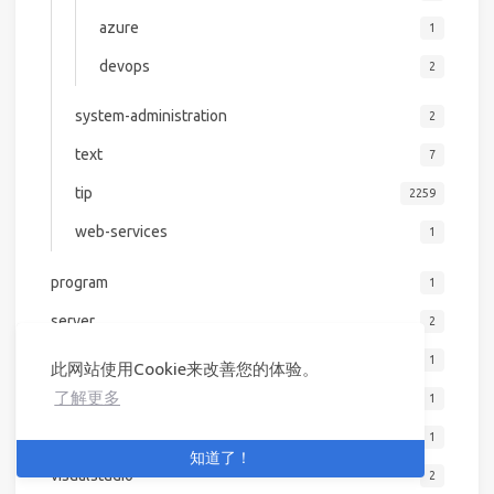
azure
1
devops
2
system-administration
2
text
7
tip
2259
web-services
1
program
1
server
2
software-engineering
1
此网站使用Cookie来改善您的体验。
了解更多
text
1
vim
1
知道了！
visualstudio
2