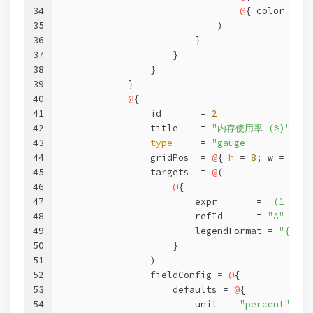
34
@
{ color = 
"r
35
                            )
36
                        }
37
                    }
38
                }
39
            }
40
@
{
41
                id       = 
2
42
                title    = 
"内存使用率 (%)"
43
type
     = 
"gauge"
44
                gridPos  = 
@
{ 
h
 = 
8
; w = 
6
; x
45
                targets  = 
@
(
46
@
{
47
                        expr       = 
'(1 - (n
48
                        refId      = 
"A"
49
                        legendFormat = 
"{{ins
50
                    }
51
                )
52
                fieldConfig = 
@
{
53
                    defaults = 
@
{
54
                        unit  = 
"percent"