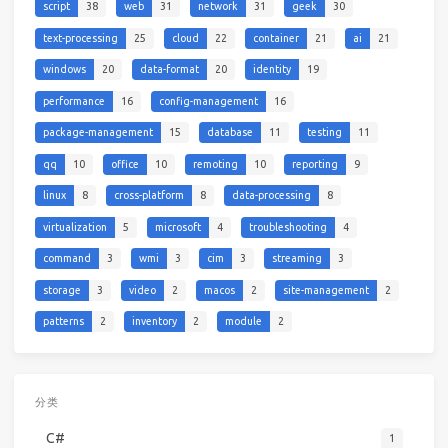
script
38
web
31
network
31
geek
30
text-processing
25
cloud
22
container
21
ai
21
windows
20
data-format
20
identity
19
performance
16
config-management
16
package-management
15
database
11
testing
11
qq
10
office
10
remoting
10
reporting
9
linux
8
cross-platform
8
data-processing
8
virtualization
5
microsoft
4
troubleshooting
4
command
3
wmi
3
cim
3
streaming
3
storage
3
video
2
macos
2
site-management
2
patterns
2
inventory
2
module
2
分类
C#
1