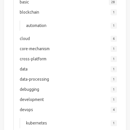
basic
28
blockchain
1
automation
1
cloud
6
core-mechanism
1
cross-platform
1
data
1
data-processing
1
debugging
1
development
1
devops
4
kubernetes
1