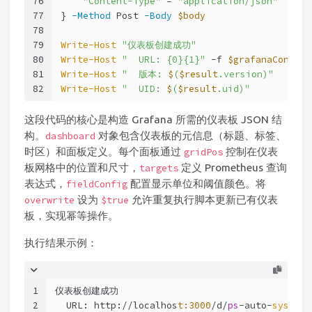
76
"Content-Type"
 = 
"application/json"
77
} 
-Method
 Post 
-Body
$body
78
79
Write-Host
"仪表板创建成功"
80
Write-Host
"  URL: {0}{1}"
-f
$grafanaConfig
.
81
Write-Host
"  版本: 
$
(
$result
.version)"
82
Write-Host
"  UID: 
$
(
$result
.uid)"
这段代码的核心是构造 Grafana 所需的仪表板 JSON 结
构。
对象包含仪表板的元信息（标题、标签、
dashboard
时区）和面板定义。每个面板通过
控制在仪表
gridPos
板网格中的位置和尺寸，
定义 Prometheus 查询
targets
表达式，
配置显示单位和阈值颜色。将
fieldConfig
设为
允许重复执行脚本更新已有仪表
overwrite
$true
板，实现幂等操作。
执行结果示例：
1
仪表板创建成功
2
  URL: http://localhos
t:3000
/d/
ps
-auto-
system