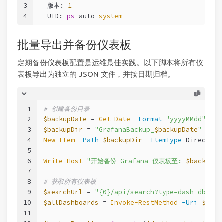
3
  版本: 
1
4
  UID: 
ps
-auto-
system
批量导出并备份仪表板
定期备份仪表板配置是运维最佳实践。以下脚本将所有仪
表板导出为独立的 JSON 文件，并按日期归档。
1
# 创建备份目录
2
$backupDate
 = 
Get-Date
-Format
"yyyyMMdd"
3
$backupDir
 = 
"GrafanaBackup_
$backupDate
"
4
New-Item
-Path
$backupDir
-ItemType
 Directory
5
6
Write-Host
"开始备份 Grafana 仪表板至: 
$backupDi
7
8
# 获取所有仪表板
9
$searchUrl
 = 
"{0}/api/search?type=dash-db"
-f
10
$allDashboards
 = 
Invoke-RestMethod
-Uri
$sear
11