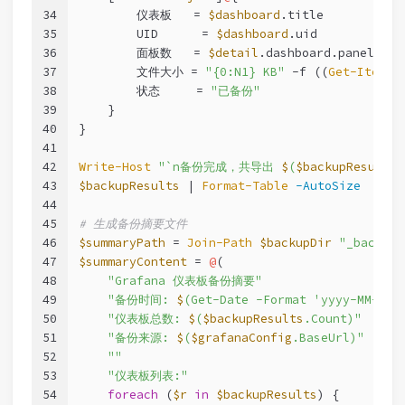
34
        仪表板   = 
$dashboard
.title
35
        UID      = 
$dashboard
.uid
36
        面板数   = 
$detail
.dashboard.panels.Co
37
        文件大小 = 
"{0:N1} KB"
-f
 ((
Get-Item
$
38
        状态     = 
"已备份"
39
    }
40
}
41
42
Write-Host
"`n备份完成，共导出 
$
(
$backupResults
43
$backupResults
 | 
Format-Table
-AutoSize
44
45
# 生成备份摘要文件
46
$summaryPath
 = 
Join-Path
$backupDir
"_backup_
47
$summaryContent
 = 
@
(
48
"Grafana 仪表板备份摘要"
49
"备份时间: 
$
(Get-Date -Format 'yyyy-MM-dd 
50
"仪表板总数: 
$
(
$backupResults
.Count)"
51
"备份来源: 
$
(
$grafanaConfig
.BaseUrl)"
52
""
53
"仪表板列表:"
54
foreach
 (
$r
in
$backupResults
) {