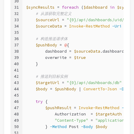
30
31
$syncResults
 = 
foreach
 (
$dashboard
in
$syncDa
32
# 从源获取完整定义
33
$sourceUrl
 = 
"{0}/api/dashboards/uid/{1}"
34
$sourceData
 = 
Invoke-RestMethod
-Uri
$sou
35
36
# 构造推送请求体
37
$pushBody
 = 
@
{
38
        dashboard = 
$sourceData
.dashboard
39
        overwrite = 
$true
40
    }
41
42
# 推送到目标实例
43
$targetUrl
 = 
"{0}/api/dashboards/db"
-f
$
44
$body
 = 
$pushBody
 | 
ConvertTo-Json
-Depth
45
46
try
 {
47
$pushResult
 = 
Invoke-RestMethod
-Uri
48
            Authorization  = 
$targetAuth
49
"Content-Type"
 = 
"application/jso
50
        } 
-Method
 Post 
-Body
$body
51