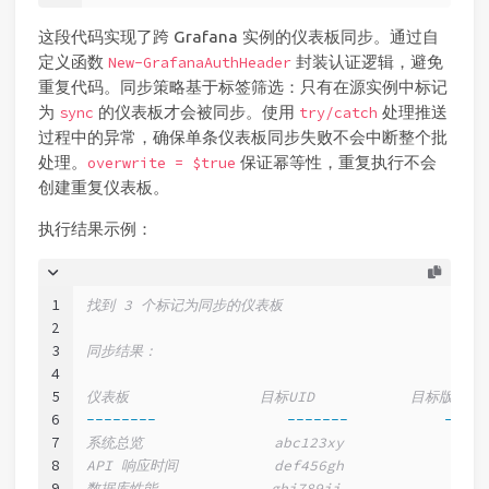
这段代码实现了跨 Grafana 实例的仪表板同步。通过自
定义函数
封装认证逻辑，避免
New-GrafanaAuthHeader
重复代码。同步策略基于标签筛选：只有在源实例中标记
为
的仪表板才会被同步。使用
处理推送
sync
try/catch
过程中的异常，确保单条仪表板同步失败不会中断整个批
处理。
保证幂等性，重复执行不会
overwrite = $true
创建重复仪表板。
执行结果示例：
1
找到 3 个标记为同步的仪表板
2
3
同步结果：
4
5
仪表板               目标UID           目标版
6
--------
-------
-----
7
系统总览               abc123xy                
8
API 响应时间           def456gh                
9
数据库性能             ghi789ij                 