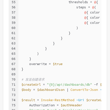
55
                        thresholds = 
@
{
56
                            steps = 
@
(
57
@
{ color = 
"g
58
@
{ color = 
"y
59
@
{ color = 
"r
60
                            )
61
                        }
62
                    }
63
                }
64
            }
65
        )
66
    }
67
    overwrite = 
$true
68
}
69
70
# 发送创建请求
71
$createUrl
 = 
"{0}/api/dashboards/db"
-f
$graf
72
$body
 = 
$dashboardJson
 | 
ConvertTo-Json
-Dept
73
74
$result
 = 
Invoke-RestMethod
-Uri
$createUrl
-
75
    Authorization = 
$authHeader