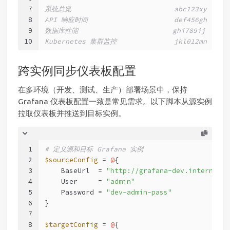
7
系统总览                         abc123xy      
8
API 响应时间                     def456gh      
9
数据库性能                       ghi789ij      
10
Kubernetes 集群监控              jkl012mn      
跨实例同步仪表板配置
在多环境（开发、测试、生产）部署场景中，保持
Grafana 仪表板配置一致是常见需求。以下脚本从源实例
拉取仪表板并推送到目标实例。
1
# 定义源和目标 Grafana 实例
2
$sourceConfig
 = 
@
{
3
    BaseUrl  = 
"http://grafana-dev.internal:3
4
    User     = 
"admin"
5
    Password = 
"dev-admin-pass"
6
}
7
8
$targetConfig
 = 
@
{