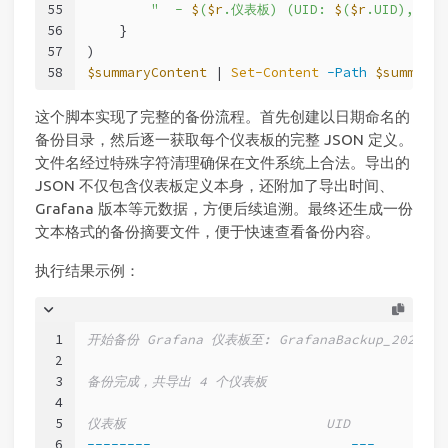
55
"  - 
$
(
$r
.仪表板) (UID: 
$
(
$r
.UID), 面
56
    }
57
)
58
$summaryContent
 | 
Set-Content
-Path
$summaryP
这个脚本实现了完整的备份流程。首先创建以日期命名的
备份目录，然后逐一获取每个仪表板的完整 JSON 定义。
文件名经过特殊字符清理确保在文件系统上合法。导出的
JSON 不仅包含仪表板定义本身，还附加了导出时间、
Grafana 版本等元数据，方便后续追溯。最终还生成一份
文本格式的备份摘要文件，便于快速查看备份内容。
执行结果示例：
1
开始备份 Grafana 仪表板至: GrafanaBackup_2025102
2
3
备份完成，共导出 4 个仪表板
4
5
仪表板                         UID        
6
--------
---