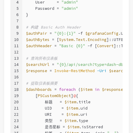
4
    User     = 
"admin"
5
    Password = 
"admin"
6
}
7
8
# 构建 Basic Auth Header
9
$authPair
 = 
"{0}:{1}"
-f
$grafanaConfig
.User,
10
$authBytes
 = [
System.Text.Encoding
]::UTF8.Get
11
$authHeader
 = 
"Basic {0}"
-f
 [
Convert
]::ToBas
12
13
# 查询所有仪表板
14
$searchUrl
 = 
"{0}/api/search?type=dash-db"
-f
15
$response
 = 
Invoke-RestMethod
-Uri
$searchUrl
16
17
# 提取仪表板摘要
18
$dashboards
 = 
foreach
 (
$item
in
$response
) {
19
    [
PSCustomObject
]
@
{
20
        标题   = 
$item
.title
21
        UID    = 
$item
.uid
22
        URI    = 
$item
.uri
23
        类型   = 
$item
.type
24
        是否星标 = 
$item
.isStarred