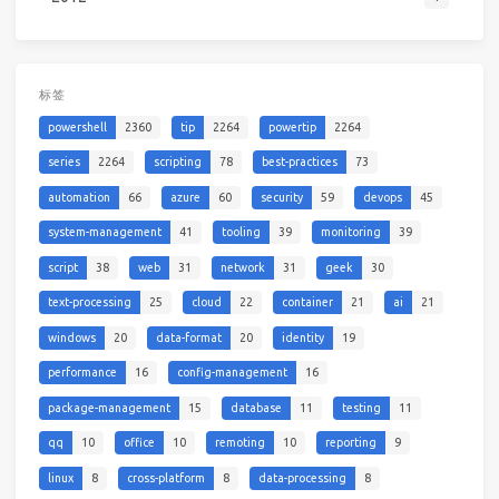
标签
powershell
2360
tip
2264
powertip
2264
series
2264
scripting
78
best-practices
73
automation
66
azure
60
security
59
devops
45
system-management
41
tooling
39
monitoring
39
script
38
web
31
network
31
geek
30
text-processing
25
cloud
22
container
21
ai
21
windows
20
data-format
20
identity
19
performance
16
config-management
16
package-management
15
database
11
testing
11
qq
10
office
10
remoting
10
reporting
9
linux
8
cross-platform
8
data-processing
8