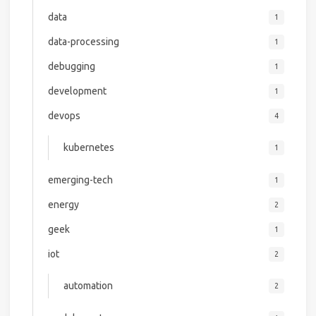
data
1
data-processing
1
debugging
1
development
1
devops
4
kubernetes
1
emerging-tech
1
energy
2
geek
1
iot
2
automation
2