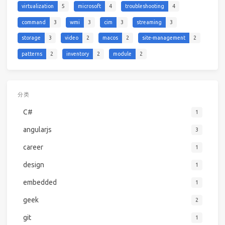
virtualization
5
microsoft
4
troubleshooting
4
command
3
wmi
3
cim
3
streaming
3
storage
3
video
2
macos
2
site-management
2
patterns
2
inventory
2
module
2
分类
C#
1
angularjs
3
career
1
design
1
embedded
1
geek
2
git
1