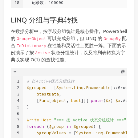
18
  记录数: 100000
LINQ 分组与字典转换
在数据分析中，按字段分组统计是核心操作。PowerShell
的
可以完成分组，但 LINQ 的
配
Group-Object
GroupBy
合
在性能和灵活性上更胜一筹。下面的示
ToDictionary
例演示了按
状态分组统计，以及将列表转换为字
Active
典以实现 O(1) 的查找性能。
1
# 按Active状态分组统计
2
$grouped
 = [
System.Linq.Enumerable
]::GroupBy(
3
$testData
,
4
    [
Func
[
object
, 
bool
]]{ 
param
(
$x
) 
$x
.Active
5
)
6
7
Write-Host
"=== 按 Active 状态分组统计 ==="
8
foreach
 (
$group
in
$grouped
) {
9
$groupValues
 = [
System.Linq.Enumerable
]::