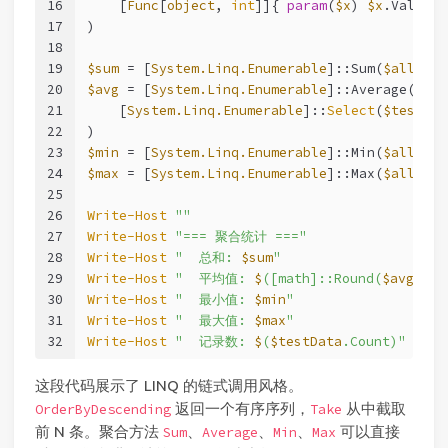
16
    [
Func
[
object
, 
int
]]{ 
param
(
$x
) 
$x
.Value }
17
)
18
19
$sum
 = [
System.Linq.Enumerable
]::Sum(
$allValu
20
$avg
 = [
System.Linq.Enumerable
]::Average(
21
    [
System.Linq.Enumerable
]::
Select
(
$testDat
22
)
23
$min
 = [
System.Linq.Enumerable
]::Min(
$allValu
24
$max
 = [
System.Linq.Enumerable
]::Max(
$allValu
25
26
Write-Host
""
27
Write-Host
"=== 聚合统计 ==="
28
Write-Host
"  总和: 
$sum
"
29
Write-Host
"  平均值: 
$
([math]::Round(
$avg
, 2)
30
Write-Host
"  最小值: 
$min
"
31
Write-Host
"  最大值: 
$max
"
32
Write-Host
"  记录数: 
$
(
$testData
.Count)"
这段代码展示了 LINQ 的链式调用风格。
返回一个有序序列，
从中截取
OrderByDescending
Take
前 N 条。聚合方法
、
、
、
可以直接
Sum
Average
Min
Max