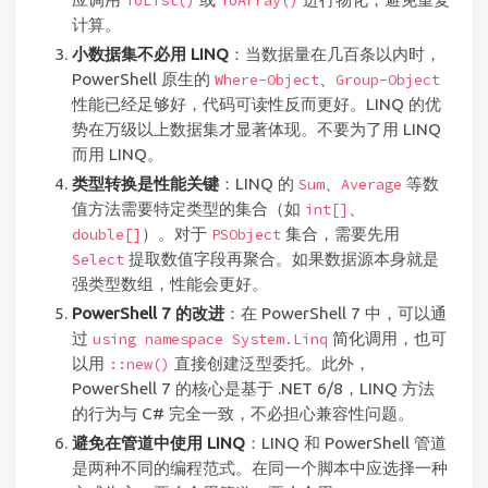
ToList()
ToArray()
计算。
小数据集不必用 LINQ
：当数据量在几百条以内时，
PowerShell 原生的
、
Where-Object
Group-Object
性能已经足够好，代码可读性反而更好。LINQ 的优
势在万级以上数据集才显著体现。不要为了用 LINQ
而用 LINQ。
类型转换是性能关键
：LINQ 的
、
等数
Sum
Average
值方法需要特定类型的集合（如
、
int[]
）。对于
集合，需要先用
double[]
PSObject
提取数值字段再聚合。如果数据源本身就是
Select
强类型数组，性能会更好。
PowerShell 7 的改进
：在 PowerShell 7 中，可以通
过
简化调用，也可
using namespace System.Linq
以用
直接创建泛型委托。此外，
::new()
PowerShell 7 的核心是基于 .NET 6/8，LINQ 方法
的行为与 C# 完全一致，不必担心兼容性问题。
避免在管道中使用 LINQ
：LINQ 和 PowerShell 管道
是两种不同的编程范式。在同一个脚本中应选择一种