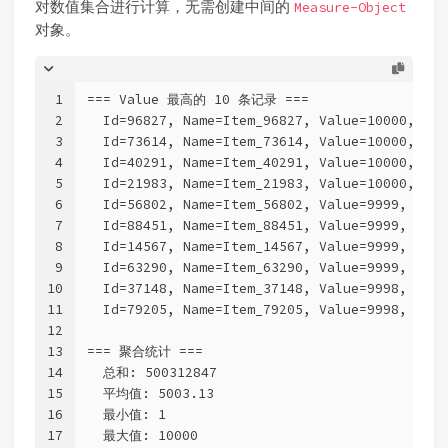
对数值集合进行计算，无需创建中间的
Measure-Object
对象。
1
=== Value 最高的 10 条记录 ===
2
  Id=96827, Name=Item_96827, Value=10000, Act
3
  Id=73614, Name=Item_73614, Value=10000, Act
4
  Id=40291, Name=Item_40291, Value=10000, Act
5
  Id=21983, Name=Item_21983, Value=10000, Act
6
  Id=56802, Name=Item_56802, Value=9999, Acti
7
  Id=88451, Name=Item_88451, Value=9999, Acti
8
  Id=14567, Name=Item_14567, Value=9999, Acti
9
  Id=63290, Name=Item_63290, Value=9999, Acti
10
  Id=37148, Name=Item_37148, Value=9998, Acti
11
  Id=79205, Name=Item_79205, Value=9998, Acti
12
13
=== 聚合统计 ===
14
  总和: 500312847
15
  平均值: 5003.13
16
  最小值: 1
17
  最大值: 10000