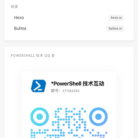
链接
Hexo
hexo.io
Bulma
bulma.io
POWERSHELL 技术 QQ 群