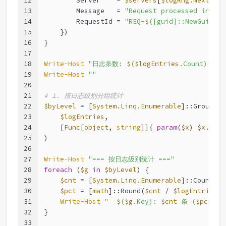
12
        Server    = 
$servers
[
$logRng
.Next
(
$se
13
        Message   = 
"Request processed in 
$
(
$
14
        RequestId = 
"REQ-
$
([guid]::NewGuid().
15
    })
16
}
17
18
Write-Host
"日志条数: 
$
(
$logEntries
.Count)"
19
Write-Host
""
20
21
# 1. 按日志级别分组统计
22
$byLevel
 = [
System.Linq.Enumerable
]::GroupBy(
23
$logEntries
,
24
    [
Func
[
object
, 
string
]]{ 
param
(
$x
) 
$x
.Leve
25
)
26
27
Write-Host
"=== 按日志级别统计 ==="
28
foreach
 (
$g
in
$byLevel
) {
29
$cnt
 = [
System.Linq.Enumerable
]::Count(
$g
30
$pct
 = [
math
]::Round(
$cnt
 / 
$logEntries
.C
31
Write-Host
"  
$
(
$g
.Key): 
$cnt
 条 (
$pct
%)"
32
}
33