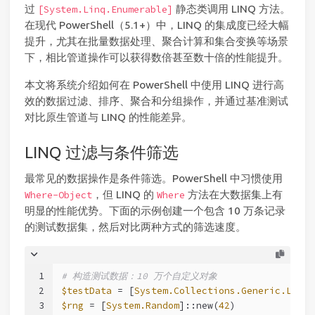
过
静态类调用 LINQ 方法。
[System.Linq.Enumerable]
在现代 PowerShell（5.1+）中，LINQ 的集成度已经大幅
提升，尤其在批量数据处理、聚合计算和集合变换等场景
下，相比管道操作可以获得数倍甚至数十倍的性能提升。
本文将系统介绍如何在 PowerShell 中使用 LINQ 进行高
效的数据过滤、排序、聚合和分组操作，并通过基准测试
对比原生管道与 LINQ 的性能差异。
LINQ 过滤与条件筛选
最常见的数据操作是条件筛选。PowerShell 中习惯使用
，但 LINQ 的
方法在大数据集上有
Where-Object
Where
明显的性能优势。下面的示例创建一个包含 10 万条记录
的测试数据集，然后对比两种方式的筛选速度。
1
# 构造测试数据：10 万个自定义对象
2
$testData
 = [
System.Collections.Generic.List
[
3
$rng
 = [
System.Random
]::new(
42
)