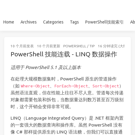
Home
Archives
Categories
Tags
PowerShell技能索引
Ab
10 个月前
发表
10 个月前
更新
POWERSHELL
/
TIP
16 分钟读完 (大约237
PowerShell 技能连载 - LINQ 数据操作
适用于 PowerShell 5.1 及以上版本
在处理大规模数据集时，PowerShell 原生的管道操作
（如
、
、
）
Where-Object
ForEach-Object
Sort-Object
虽然语法直观，但在性能上往往不尽人意。管道每次传递
对象都需要包装和拆包，当数据量达到数万甚至百万级别
时，这个开销会变得非常可观。
LINQ（Language Integrated Query）是 .NET 框架内置
的一套强大的数据查询和操作库。虽然 PowerShell 没有
像 C# 那样提供原生的 LINQ 语法糖，但我们可以直接通