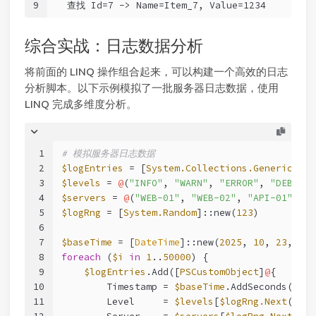
9
  查找 Id=7 -> Name=Item_7, Value=1234
综合实战：日志数据分析
将前面的 LINQ 操作组合起来，可以构建一个高效的日志
分析脚本。以下示例模拟了一批服务器日志数据，使用
LINQ 完成多维度分析。
1
# 模拟服务器日志数据
2
$logEntries
 = [
System.Collections.Generic.Lis
3
$levels
 = 
@
(
"INFO"
, 
"WARN"
, 
"ERROR"
, 
"DEBUG"
)
4
$servers
 = 
@
(
"WEB-01"
, 
"WEB-02"
, 
"API-01"
, 
"D
5
$logRng
 = [
System.Random
]::new(
123
)
6
7
$baseTime
 = [
DateTime
]::new(
2025
, 
10
, 
23
, 
0
, 
8
foreach
 (
$i
in
1
..
50000
) {
9
$logEntries
.Add([
PSCustomObject
]
@
{
10
        Timestamp = 
$baseTime
.AddSeconds(
$log
11
        Level     = 
$levels
[
$logRng
.Next
(
$lev