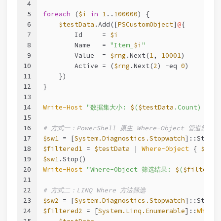
4
5
foreach
 (
$i
in
1
..
100000
) {
6
$testData
.Add([
PSCustomObject
]
@
{
7
        Id     = 
$i
8
        Name   = 
"Item_
$i
"
9
        Value  = 
$rng
.Next(
1
, 
10001
)
10
        Active = (
$rng
.Next(
2
) 
-eq
0
)
11
    })
12
}
13
14
Write-Host
"数据集大小: 
$
(
$testData
.Count) 条记
15
16
# 方式一：PowerShell 原生 Where-Object 管道筛选
17
$sw1
 = [
System.Diagnostics.Stopwatch
]::StartN
18
$filtered1
 = 
$testData
 | 
Where-Object
 { 
$_
.Ac
19
$sw1
.Stop()
20
Write-Host
"Where-Object 筛选结果: 
$
(
$filtered
21
22
# 方式二：LINQ Where 方法筛选
23
$sw2
 = [
System.Diagnostics.Stopwatch
]::StartN
24
$filtered2
 = [
System.Linq.Enumerable
]::
Where
(