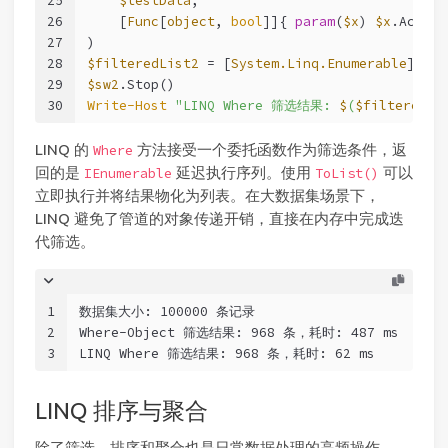
25
$testData
,
26
    [
Func
[
object
, 
bool
]]{ 
param
(
$x
) 
$x
.Active
27
)
28
$filteredList2
 = [
System.Linq.Enumerable
]::To
29
$sw2
.Stop()
30
Write-Host
"LINQ Where 筛选结果: 
$
(
$filteredLi
LINQ 的
方法接受一个委托函数作为筛选条件，返
Where
回的是
延迟执行序列。使用
可以
IEnumerable
ToList()
立即执行并将结果物化为列表。在大数据集场景下，
LINQ 避免了管道的对象传递开销，直接在内存中完成迭
代筛选。
1
数据集大小: 100000 条记录
2
Where-Object 筛选结果: 968 条，耗时: 487 ms
3
LINQ Where 筛选结果: 968 条，耗时: 62 ms
LINQ 排序与聚合
除了筛选，排序和聚合也是日常数据处理的高频操作。