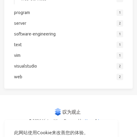
program
1
server
2
software-engineering
1
text
1
vim
1
visualstudio
2
web
2
© 2026 Victor Woo
Powered by
Hexo
&
Icarus
此网站使用Cookie来改善您的体验。