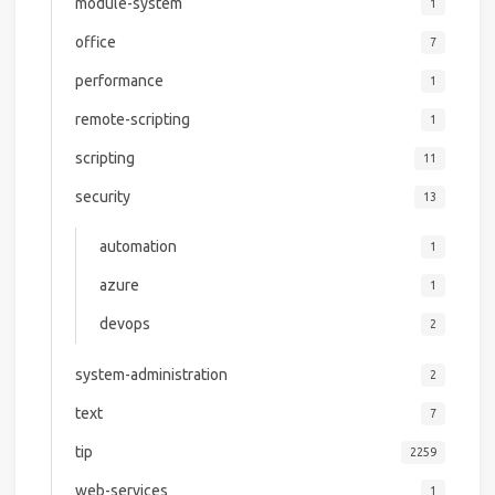
module-system
1
office
7
performance
1
remote-scripting
1
scripting
11
security
13
automation
1
azure
1
devops
2
system-administration
2
text
7
tip
2259
web-services
1