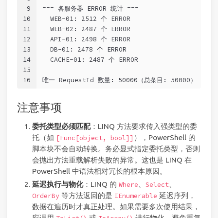
9
=== 各服务器 ERROR 统计 ===
10
  WEB-01: 2512 个 ERROR
11
  WEB-02: 2487 个 ERROR
12
  API-01: 2498 个 ERROR
13
  DB-01: 2478 个 ERROR
14
  CACHE-01: 2487 个 ERROR
15
16
唯一 RequestId 数量: 50000（总条目: 50000）
注意事项
委托类型必须匹配
：LINQ 方法要求传入强类型的委
托（如
），PowerShell 的
[Func[object, bool]]
脚本块不会自动转换。务必显式指定委托类型，否则
会抛出方法重载解析失败的异常。这也是 LINQ 在
PowerShell 中语法相对冗长的根本原因。
延迟执行与物化
：LINQ 的
、
、
Where
Select
等方法返回的是
延迟序列，
OrderBy
IEnumerable
数据在遍历时才真正处理。如果需要多次使用结果，
应调用
或
进行物化，避免重复