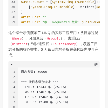
55
$uniqueCount
 = [
System.Linq.Enumerable
]::Coun
56
    [
System.Linq.Enumerable
]::Distinct(
$allRe
57
)
58
Write-Host
""
59
Write-Host
"唯一 RequestId 数量: 
$uniqueCount
（
这个综合示例演示了 LINQ 的实际工程应用：从日志过滤
（
）、分组聚合（
）、去重统计
Where
GroupBy
（
）到快速查找（
），覆盖了日
Distinct
ToDictionary
志分析的核心需求。5 万条日志的分析在毫秒级内即可完
成。
1
日志条数: 50000
2
3
=== 按日志级别统计 ===
4
  INFO: 12543 条 (25.1%)
5
  WARN: 12487 条 (25.0%)
6
  ERROR: 12462 条 (24.9%)
7
  DEBUG: 12508 条 (25.0%)
8