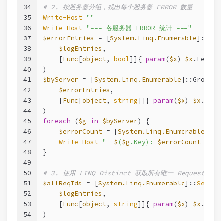
34
# 2. 按服务器分组，找出每个服务器 ERROR 数量
35
Write-Host
""
36
Write-Host
"=== 各服务器 ERROR 统计 ==="
37
$errorEntries
 = [
System.Linq.Enumerable
]::
Whe
38
$logEntries
,
39
    [
Func
[
object
, 
bool
]]{ 
param
(
$x
) 
$x
.Level 
40
)
41
$byServer
 = [
System.Linq.Enumerable
]::GroupBy
42
$errorEntries
,
43
    [
Func
[
object
, 
string
]]{ 
param
(
$x
) 
$x
.Serv
44
)
45
foreach
 (
$g
in
$byServer
) {
46
$errorCount
 = [
System.Linq.Enumerable
]::C
47
Write-Host
"  
$
(
$g
.Key): 
$errorCount
 个 E
48
}
49
50
# 3. 使用 LINQ Distinct 获取所有唯一 RequestId
51
$allReqIds
 = [
System.Linq.Enumerable
]::
Select
52
$logEntries
,
53
    [
Func
[
object
, 
string
]]{ 
param
(
$x
) 
$x
.Requ
54
)