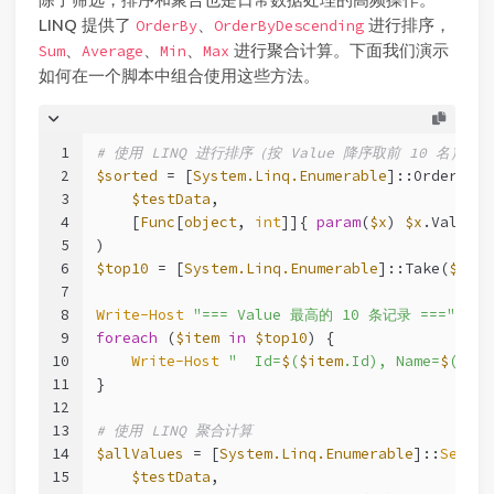
LINQ 提供了
、
进行排序，
OrderBy
OrderByDescending
、
、
、
进行聚合计算。下面我们演示
Sum
Average
Min
Max
如何在一个脚本中组合使用这些方法。
1
# 使用 LINQ 进行排序（按 Value 降序取前 10 名）
2
$sorted
 = [
System.Linq.Enumerable
]::OrderByDe
3
$testData
,
4
    [
Func
[
object
, 
int
]]{ 
param
(
$x
) 
$x
.Value }
5
)
6
$top10
 = [
System.Linq.Enumerable
]::Take(
$sort
7
8
Write-Host
"=== Value 最高的 10 条记录 ==="
9
foreach
 (
$item
in
$top10
) {
10
Write-Host
"  Id=
$
(
$item
.Id), Name=
$
(
$ite
11
}
12
13
# 使用 LINQ 聚合计算
14
$allValues
 = [
System.Linq.Enumerable
]::
Select
15
$testData
,