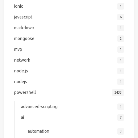
ionic
1
javascript
6
markdown
1
mongoose
2
mvp
1
network
1
node.js
1
nodejs
1
powershell
2433
advanced-scripting
1
ai
7
automation
3