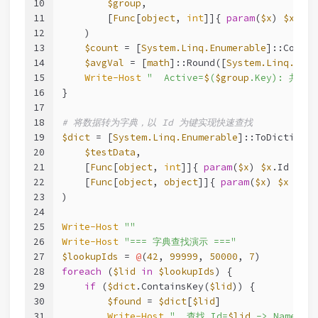
10
$group
,
11
        [
Func
[
object
, 
int
]]{ 
param
(
$x
) 
$x
.Val
12
    )
13
$count
 = [
System.Linq.Enumerable
]::Count(
14
$avgVal
 = [
math
]::Round([
System.Linq.Enum
15
Write-Host
"  Active=
$
(
$group
.Key): 共 
$c
16
}
17
18
# 将数据转为字典，以 Id 为键实现快速查找
19
$dict
 = [
System.Linq.Enumerable
]::ToDictionar
20
$testData
,
21
    [
Func
[
object
, 
int
]]{ 
param
(
$x
) 
$x
.Id },
22
    [
Func
[
object
, 
object
]]{ 
param
(
$x
) 
$x
 }
23
)
24
25
Write-Host
""
26
Write-Host
"=== 字典查找演示 ==="
27
$lookupIds
 = 
@
(
42
, 
99999
, 
50000
, 
7
)
28
foreach
 (
$lid
in
$lookupIds
) {
29
if
 (
$dict
.ContainsKey(
$lid
)) {
30
$found
 = 
$dict
[
$lid
]
31
Write-Host
"  查找 Id=
$lid
 -> Name=
$
(