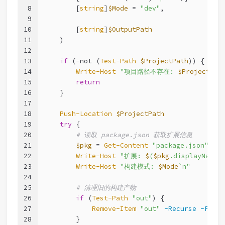
8
        [
string
]
$Mode
 = 
"dev"
,
9
10
        [
string
]
$OutputPath
11
    )
12
13
if
 (
-not
 (
Test-Path
$ProjectPath
)) {
14
Write-Host
"项目路径不存在: 
$ProjectPat
15
return
16
    }
17
18
Push-Location
$ProjectPath
19
try
 {
20
# 读取 package.json 获取扩展信息
21
$pkg
 = 
Get-Content
"package.json"
-Ra
22
Write-Host
"扩展: 
$
(
$pkg
.displayName)
23
Write-Host
"构建模式: 
$Mode
`n"
24
25
# 清理旧的构建产物
26
if
 (
Test-Path
"out"
) {
27
Remove-Item
"out"
-Recurse
-Force
28
        }