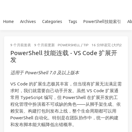
Home
Archives
Categories
Tags
PowerShell技能索引
Ab
9 个月前
发表
9 个月前
更新
POWERSHELL
/
TIP
16 分钟读完 (大约2415个
PowerShell 技能连载 - VS Code 扩展开
发
适用于 PowerShell 7.0 及以上版本
VS Code 的扩展生态极其丰富，但当现有扩展无法满足需
求时，我们就需要自己动手开发。虽然 VS Code 扩展通
常用 TypeScript 编写，但 PowerShell 在扩展开发的工
程化管理中扮演着不可或缺的角色——从脚手架生成、依
赖安装、构建打包到发布上线，整个生命周期都可以用
PowerShell 自动化。特别是在团队协作中，统一的构建
和发布脚本能大幅降低出错概率。