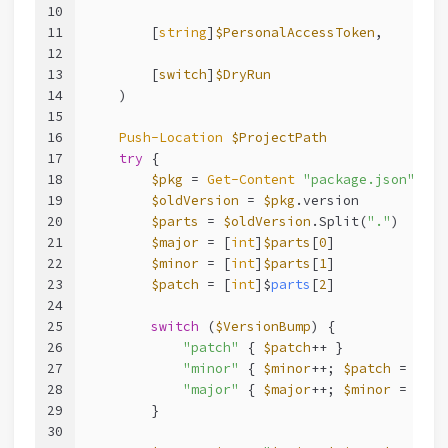
10
11
        [
string
]
$PersonalAccessToken
,
12
13
        [
switch
]
$DryRun
14
    )
15
16
Push-Location
$ProjectPath
17
try
 {
18
$pkg
 = 
Get-Content
"package.json"
-Ra
19
$oldVersion
 = 
$pkg
.version
20
$parts
 = 
$oldVersion
.Split(
"."
)
21
$major
 = [
int
]
$parts
[
0
]
22
$minor
 = [
int
]
$parts
[
1
]
23
$patch
 = 
[
int
]$
parts
[
2
]
24
25
switch
 (
$VersionBump
) {
26
"patch"
 { 
$patch
++ }
27
"minor"
 { 
$minor
++; 
$patch
 = 
0
 }
28
"major"
 { 
$major
++; 
$minor
 = 
0
; 
$
29
        }
30