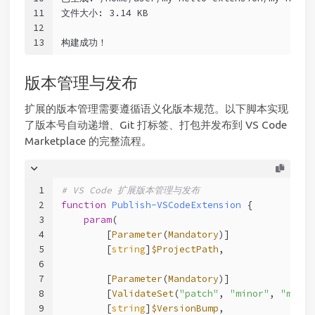
11
文件大小: 3.14 KB
12
13
构建成功！
版本管理与发布
扩展的版本管理需要遵循语义化版本规范。以下脚本实现
了版本号自动递增、Git 打标签、打包并发布到 VS Code
Marketplace 的完整流程。
1
# VS Code 扩展版本管理与发布
2
function
Publish-VSCodeExtension
 {
3
param
(
4
        [
Parameter
(
Mandatory
)]
5
        [
string
]
$ProjectPath
,
6
7
        [
Parameter
(
Mandatory
)]
8
        [
ValidateSet
(
"patch"
, 
"minor"
, 
"major
9
        [
string
]
$VersionBump
,