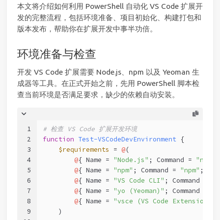
本文将介绍如何利用 PowerShell 自动化 VS Code 扩展开
发的完整流程，包括环境准备、项目初始化、构建打包和
版本发布，帮助你在扩展开发中事半功倍。
环境准备与检查
开发 VS Code 扩展需要 Node.js、npm 以及 Yeoman 生
成器等工具。在正式开始之前，先用 PowerShell 脚本检
查当前环境是否满足要求，缺少的依赖自动安装。
1
# 检查 VS Code 扩展开发环境
2
function
Test-VSCodeDevEnvironment
 {
3
$requirements
 = 
@
(
4
@
{ Name = 
"Node.js"
; Command = 
"node"
5
@
{ Name = 
"npm"
; Command = 
"npm"
; Ver
6
@
{ Name = 
"VS Code CLI"
; Command = 
"c
7
@
{ Name = 
"yo (Yeoman)"
; Command = 
"y
8
@
{ Name = 
"vsce (VS Code Extension Ma
9
    )