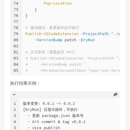
74
Pop-Location
75
    }
76
}
77
78
# 预演模式：查看操作但不执行
79
Publish-VSCodeExtension
-ProjectPath
"./my-he
80
-VersionBump
 patch 
-DryRun
81
82
# 正式发布（需要提供 PAT）
83
# Publish-VSCodeExtension -ProjectPath "./my-
84
#     -VersionBump patch `
85
#     -PersonalAccessToken "your-pat-here"
执行结果示例：
1
版本变更: 0.0.1 -> 0.0.2
2
[DryRun] 仅显示操作，不执行
3
  - 更新 package.json 版本号
4
  - Git commit & tag v0.0.2
5
  - vsce publish