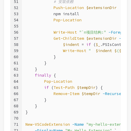
51
# 安装依赖
52
Push-Location
$extensionDir
53
            npm install
54
Pop-Location
55
56
Write-Host
"`n项目结构:"
-Foregrou
57
Get-ChildItem
$extensionDir
-Dept
58
$indent
 = 
if
 (
$_
.PSIsContaine
59
Write-Host
"  
$indent
$
(
$_
.Na
60
            }
61
        }
62
    }
63
finally
 {
64
Pop-Location
65
if
 (
Test-Path
$tempDir
) {
66
Remove-Item
$tempDir
-Recurse
-Fo
67
        }
68
    }
69
}
70
71
New-VSCodeExtension
-Name
"my-hello-extension
72
-DisplayName
"My Hello Extension"
 `