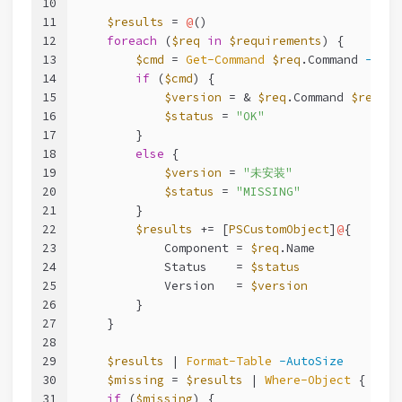
10
11
$results
 = 
@
()
12
foreach
 (
$req
in
$requirements
) {
13
$cmd
 = 
Get-Command
$req
.Command 
-Erro
14
if
 (
$cmd
) {
15
$version
 = & 
$req
.Command 
$req
.Ve
16
$status
 = 
"OK"
17
        }
18
else
 {
19
$version
 = 
"未安装"
20
$status
 = 
"MISSING"
21
        }
22
$results
 += [
PSCustomObject
]
@
{
23
            Component = 
$req
.Name
24
            Status    = 
$status
25
            Version   = 
$version
26
        }
27
    }
28
29
$results
 | 
Format-Table
-AutoSize
30
$missing
 = 
$results
 | 
Where-Object
 { 
$_
.S
31
if
 (
$missing
) {