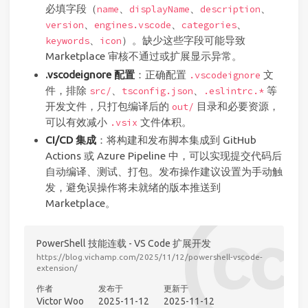
必填字段（
、
、
、
name
displayName
description
、
、
、
version
engines.vscode
categories
、
）。缺少这些字段可能导致
keywords
icon
Marketplace 审核不通过或扩展显示异常。
.vscodeignore 配置
：正确配置
文
.vscodeignore
件，排除
、
、
等
src/
tsconfig.json
.eslintrc.*
开发文件，只打包编译后的
目录和必要资源，
out/
可以有效减小
文件体积。
.vsix
CI/CD 集成
：将构建和发布脚本集成到 GitHub
Actions 或 Azure Pipeline 中，可以实现提交代码后
自动编译、测试、打包。发布操作建议设置为手动触
发，避免误操作将未就绪的版本推送到
Marketplace。
PowerShell 技能连载 - VS Code 扩展开发
https://blog.vichamp.com/2025/11/12/powershell-vscode-
extension/
作者
发布于
更新于
Victor Woo
2025-11-12
2025-11-12