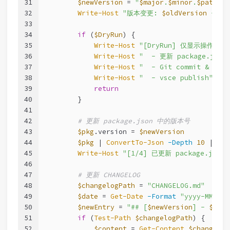
31
$newVersion
 = 
"
$major
.
$minor
.
$patch
"
32
Write-Host
"版本变更: 
$oldVersion
 -> 
$
33
34
if
 (
$DryRun
) {
35
Write-Host
"[DryRun] 仅显示操作，不
36
Write-Host
"  - 更新 package.jso
37
Write-Host
"  - Git commit & tag 
38
Write-Host
"  - vsce publish"
39
return
40
        }
41
42
# 更新 package.json 中的版本号
43
$pkg
.version = 
$newVersion
44
$pkg
 | 
ConvertTo-Json
-Depth
10
 | 
Set
45
Write-Host
"[1/4] 已更新 package.json"
46
47
# 更新 CHANGELOG
48
$changelogPath
 = 
"CHANGELOG.md"
49
$date
 = 
Get-Date
-Format
"yyyy-MM-dd"
50
$newEntry
 = 
"## [
$newVersion
] - 
$date
51
if
 (
Test-Path
$changelogPath
) {
52
$content
 = 
Get-Content
$changelog