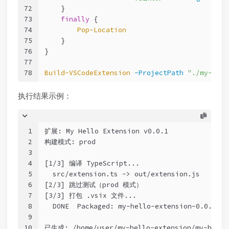
72
    }
73
finally
 {
74
Pop-Location
75
    }
76
}
77
78
Build-VSCodeExtension
-ProjectPath
"./my-hell
执行结果示例：
1
扩展: My Hello Extension v0.0.1
2
构建模式: prod
3
4
[1/3] 编译 TypeScript...
5
  src/extension.ts -> out/extension.js
6
[2/3] 跳过测试（prod 模式）
7
[3/3] 打包 .vsix 文件...
8
  DONE  Packaged: my-hello-extension-0.0.1.vs
9
10
已生成: /home/user/my-hello-extension/my-hello