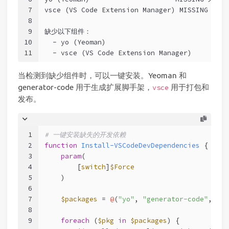
7
vsce (VS Code Extension Manager) MISSING 未安
8
9
缺少以下组件：
10
  - yo (Yeoman)
11
  - vsce (VS Code Extension Manager)
当检测到缺少组件时，可以一键安装。Yeoman 和
generator-code 用于生成扩展脚手架，
用于打包和
vsce
发布。
1
# 一键安装缺失的开发依赖
2
function
Install-VSCodeDevDependencies
 {
3
param
(
4
        [
switch
]
$Force
5
    )
6
7
$packages
 = 
@
(
"yo"
, 
"generator-code"
, 
"@v
8
9
foreach
 (
$pkg
in
$packages
) {