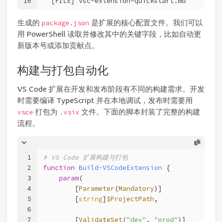
16
  [FILE] vsc-extension-quickstart.md
生成的
是扩展的核心配置文件。我们可以
package.json
用 PowerShell 读取并修改其中的关键字段，比如自动更
新版本号或添加贡献点。
构建与打包自动化
VS Code 扩展在开发和发布阶段有不同的构建需求。开发
时需要编译 TypeScript 并在本地调试，发布时需要用
打包为
文件。下面的脚本封装了完整的构建
vsce
.vsix
流程。
1
# VS Code 扩展构建与打包
2
function
Build-VSCodeExtension
 {
3
param
(
4
        [
Parameter
(
Mandatory
)]
5
        [
string
]
$ProjectPath
,
6
7
        [
ValidateSet
(
"dev"
, 
"prod"
)]