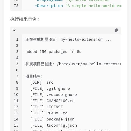
73
-Description
"A simple hello world extens
执行结果示例：
1
正在生成扩展项目: my-hello-extension ...
2
3
added 156 packages in 8s
4
5
扩展项目已创建: /home/user/my-hello-extension
6
7
项目结构:
8
  [DIR]  src
9
  [FILE] .gitignore
10
  [FILE] .vscodeignore
11
  [FILE] CHANGELOG.md
12
  [FILE] LICENSE
13
  [FILE] README.md
14
  [FILE] package.json
15
  [FILE] tsconfig.json