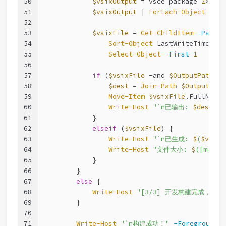
50
$vsixOutput
 = vsce package 
2
>&
1
51
$vsixOutput
 | 
ForEach-Object
 { 
Wr
52
53
$vsixFile
 = 
Get-ChildItem
-Path
"
54
Sort-Object
 LastWriteTime 
-De
55
Select-Object
-First
1
56
57
if
 (
$vsixFile
-and
$OutputPath
) {
58
$dest
 = 
Join-Path
$OutputPath
59
Move-Item
$vsixFile
.FullName 
60
Write-Host
"`n已输出: 
$dest
"
-
61
            }
62
elseif
 (
$vsixFile
) {
63
Write-Host
"`n已生成: 
$
(
$vsixF
64
Write-Host
"文件大小: 
$
([math]
65
            }
66
        }
67
else
 {
68
Write-Host
"[3/3] 开发构建完成，跳过
69
        }
70
71
Write-Host
"`n构建成功！"
-ForegroundCo