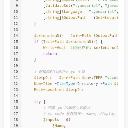
9
        [
ValidateSet
(
"typescript"
, 
"javascrip
10
        [
string
]
$Language
 = 
"typescript"
,
11
        [
string
]
$OutputPath
 = (
Get-Location
).
12
    )
13
14
$extensionDir
 = 
Join-Path
$OutputPath
$Na
15
if
 (
Test-Path
$extensionDir
) {
16
Write-Host
"目录已存在: 
$extensionDir
"
17
return
18
    }
19
20
# 创建临时目录用于 yo 生成
21
$tempDir
 = 
Join-Path
$env:TEMP
"vscode-ex
22
New-Item
-ItemType
 Directory 
-Path
$tempD
23
Push-Location
$tempDir
24
25
try
 {
26
# 构造 yo 的非交互式输入
27
# yo code 参数顺序: name, display name, 
28
$inputs
 = 
@
(
29
$Name
,