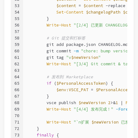
53
$content
 = 
$content
-replace
"(##
54
Set-Content
$changelogPath
$conte
55
        }
56
Write-Host
"[2/4] 已更新 CHANGELOG.md"
57
58
# Git 提交和打标签
59
        git add package.json CHANGELOG.md
60
        git commit 
-m
"chore: bump version to
61
        git tag 
"v
$newVersion
"
62
Write-Host
"[3/4] Git commit & tag 完
63
64
# 发布到 Marketplace
65
if
 (
$PersonalAccessToken
) {
66
$env:VSCE_PAT
 = 
$PersonalAccessTo
67
        }
68
        vsce publish 
$newVersion
2
>&
1
 | 
ForEa
69
Write-Host
"[4/4] 发布完成！"
-Foregrou
70
71
Write-Host
"`n扩展 
$newVersion
 已发布到 V
72
    }
73
finally
 {