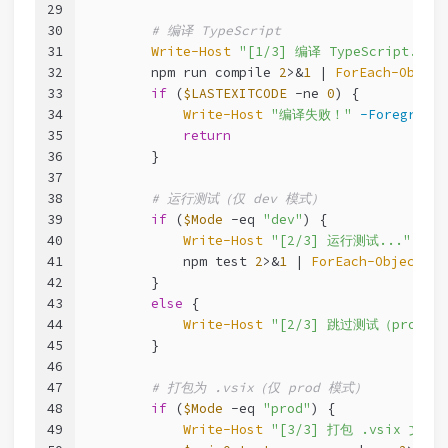
29
30
# 编译 TypeScript
31
Write-Host
"[1/3] 编译 TypeScript..."
32
        npm run compile 
2
>&
1
 | 
ForEach-Object
33
if
 (
$LASTEXITCODE
-ne
0
) {
34
Write-Host
"编译失败！"
-Foreground
35
return
36
        }
37
38
# 运行测试（仅 dev 模式）
39
if
 (
$Mode
-eq
"dev"
) {
40
Write-Host
"[2/3] 运行测试..."
-Fo
41
            npm test 
2
>&
1
 | 
ForEach-Object
 { 
42
        }
43
else
 {
44
Write-Host
"[2/3] 跳过测试（prod 
45
        }
46
47
# 打包为 .vsix（仅 prod 模式）
48
if
 (
$Mode
-eq
"prod"
) {
49
Write-Host
"[3/3] 打包 .vsix 文件.