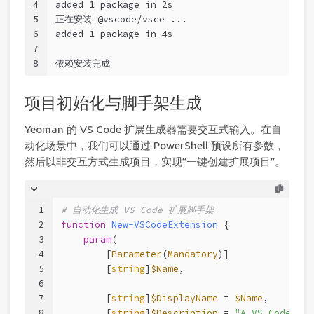
4
added 1 package in 2s
5
正在安装 @vscode/vsce ...
6
added 1 package in 4s
7
8
依赖安装完成
项目初始化与脚手架生成
Yeoman 的 VS Code 扩展生成器需要交互式输入。在自
动化场景中，我们可以通过 PowerShell 预设所有参数，
然后以非交互方式生成项目，实现”一键创建扩展项目”。
1
# 自动化生成 VS Code 扩展脚手架
2
function
New-VSCodeExtension
 {
3
param
(
4
        [
Parameter
(
Mandatory
)]
5
        [
string
]
$Name
,
6
7
        [
string
]
$DisplayName
 = 
$Name
,
8
        [
string
]
$Description
 = 
"A VS Code ext