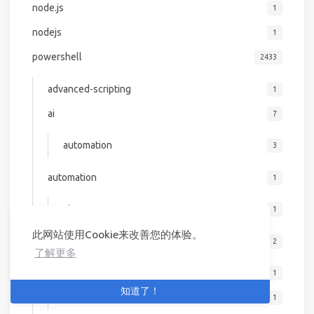
node.js
1
nodejs
1
powershell
2433
advanced-scripting
1
ai
7
automation
3
automation
1
ai
1
此网站使用Cookie来改善您的体验。
azure
2
了解更多
devops
1
知道了！
security
1