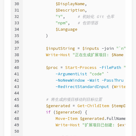
30
$DisplayName
,
31
$Description
,
32
"Y"
,     
# 初始化 Git 仓库
33
"npm"
,   
# 包管理器
34
$Language
35
        )
36
37
$inputString
 = 
$inputs
-join
"`n"
38
Write-Host
"正在生成扩展项目: 
$Name
 ..."
39
40
$proc
 = 
Start-Process
-FilePath
"yo"
 
41
-ArgumentList
"code"
 `
42
-NoNewWindow
-Wait
-PassThru
 `
43
-RedirectStandardInput
 (
Write-Out
44
45
# 将生成的项目移动到目标位置
46
$generated
 = 
Get-ChildItem
$tempDir
-
47
if
 (
$generated
) {
48
Move-Item
$generated
.FullName 
$ex
49
Write-Host
"扩展项目已创建: 
$extens
50