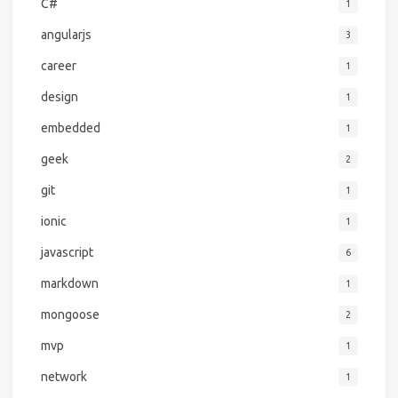
C#
1
angularjs
3
career
1
design
1
embedded
1
geek
2
git
1
ionic
1
javascript
6
markdown
1
mongoose
2
mvp
1
network
1