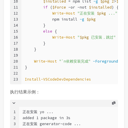
10
$installed
 = npm list 
-g
$pkg
2
>
$null
11
if
 (
$Force
-or
-not
$installed
) {
12
Write-Host
"正在安装 
$pkg
 ..."
-Fo
13
            npm install 
-g
$pkg
14
        }
15
else
 {
16
Write-Host
"
$pkg
 已安装，跳过"
-For
17
        }
18
    }
19
20
Write-Host
"`n依赖安装完成"
-ForegroundColo
21
}
22
23
Install-VSCodeDevDependencies
执行结果示例：
1
正在安装 yo ...
2
added 1 package in 3s
3
正在安装 generator-code ...