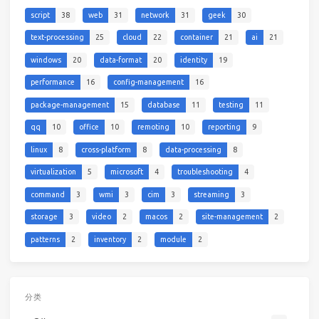
script
38
web
31
network
31
geek
30
text-processing
25
cloud
22
container
21
ai
21
windows
20
data-format
20
identity
19
performance
16
config-management
16
package-management
15
database
11
testing
11
qq
10
office
10
remoting
10
reporting
9
linux
8
cross-platform
8
data-processing
8
virtualization
5
microsoft
4
troubleshooting
4
command
3
wmi
3
cim
3
streaming
3
storage
3
video
2
macos
2
site-management
2
patterns
2
inventory
2
module
2
分类