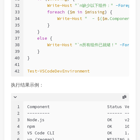
32
Write-Host
"`n缺少以下组件："
-Foregrou
33
foreach
 (
$m
in
$missing
) {
34
Write-Host
"  - 
$
(
$m
.Component)"
35
        }
36
    }
37
else
 {
38
Write-Host
"`n所有组件已就绪！"
-Foregro
39
    }
40
}
41
42
Test-VSCodeDevEnvironment
执行结果示例：
1
Component                       Status Versio
2
---------                       ------ ------
3
Node.js                         OK     v20.11
4
npm                             OK     10.2.4
5
VS Code CLI                     OK     1.87.0
6
yo (Yeoman)                     MISSING 未安装